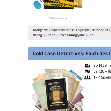
Bild von amazon
Kategorie:
Kooperationsspiel, Logikspiel, Rätselspiel, 
Verlag:
X-Scape –
Erscheinungsjahr:
2022
Cold Case Detectives: Fluch des
ab 14 Jahr
ca. 120 – 1
1 – 4 Spiele