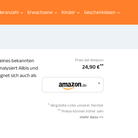
leranzahl
Erwachsene
Kinder
Geschenkideen
Preis bei Amazon
l eines bekannten
**
24,90 €
alysiert Alibis und
ignet sich auch als
*
*
Vergütete Links unserer Parnter
**
Preise können höher sein
mehr dazu >>