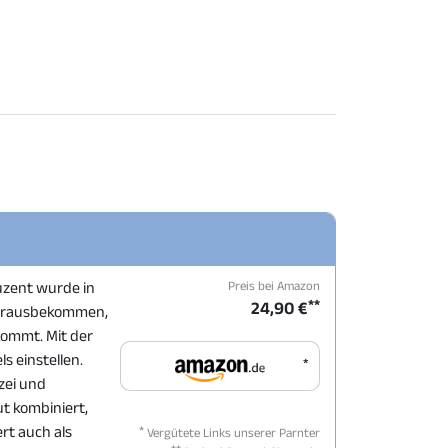
Preis bei Amazon
duzent wurde in
**
24,90 €
herausbekommen,
kommt. Mit der
s einstellen.
*
izei und
ut kombiniert,
*
rt auch als
Vergütete Links unserer Parnter