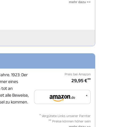
mehr dazu >>
Preis bei Amazon
Jahre. 1923: Der
**
29,95 €
mmer eines
 tot an
tet alle Beweise,
*
sel zu kommen.
*
Vergütete Links unserer Parnter
**
Preise können höher sein
mehr dazu >>