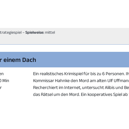
Strategiespiel –
Spielweise:
mittel
er einem Dach
en
Ein realistisches Krimispiel für bis zu 6 Personen. Ih
50 Min
Kommissar Hahnke den Mord am alten Ulf Uffmann
er
Recherchiert im Internet, untersucht Alibis und B
das Rätsel um den Mord. Ein kooperatives Spiel ab 