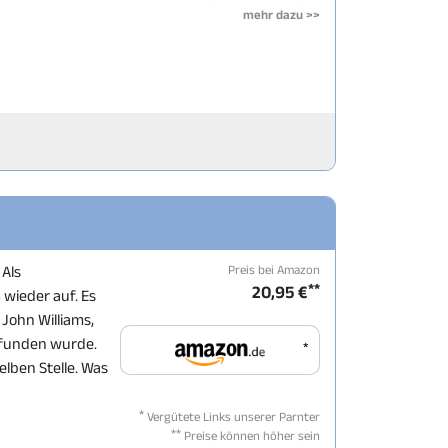
mehr dazu >>
Preis bei Amazon
 Als
**
20,95 €
 wieder auf. Es
John Williams,
efunden wurde.
*
elben Stelle. Was
*
Vergütete Links unserer Parnter
**
Preise können höher sein