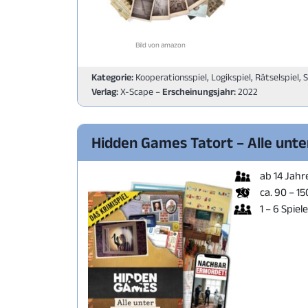
Bild von amazon
Kategorie:
Kooperationsspiel, Logikspiel, Rätselspiel, 
Verlag:
X-Scape –
Erscheinungsjahr:
2022
Hidden Games Tatort – Alle unt
ab 14 Jahr
ca. 90 – 1
1 – 6 Spiel