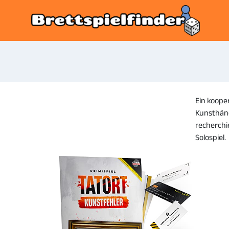
Ein koope
Kunsthändl
recherchie
Solospiel.