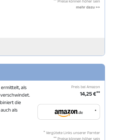
**
Preise können höher sein
mehr dazu >>
Preis bei Amazon
ermittelt, als
**
14,25 €
 verschwindet.
biniert die
 auch als
*
*
Vergütete Links unserer Parnter
**
Preise können höher sein