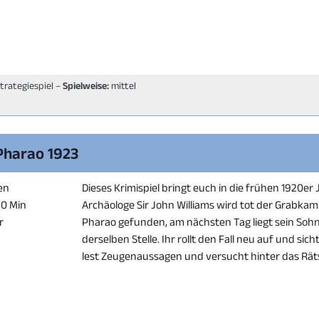
Strategiespiel –
Spielweise:
mittel
 Pharao 1923
en
Dieses Krimispiel bringt euch in die frühen 1920er 
80 Min
Archäologe Sir John Williams wird tot der Grabka
r
Pharao gefunden, am nächsten Tag liegt sein Sohn
derselben Stelle. Ihr rollt den Fall neu auf und sich
lest Zeugenaussagen und versucht hinter das Rät