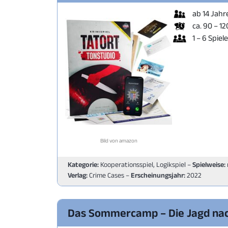
ab 14 Jahr
ca. 90 – 1
1 – 6 Spiel
Bild von amazon
Kategorie:
Kooperationsspiel, Logikspiel –
Spielweise:
Verlag:
Crime Cases –
Erscheinungsjahr:
2022
Das Sommercamp – Die Jagd nac