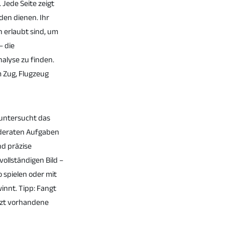
 Jede Seite zeigt
äden dienen. Ihr
en erlaubt sind, um
– die
nalyse zu finden.
m Zug, Flugzeug
, untersucht das
moderaten Aufgaben
nd präzise
vollständigen Bild –
o spielen oder mit
innt. Tipp: Fangt
tzt vorhandene