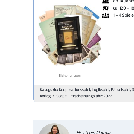
ab 14 Jahr
ca. 120 – 1
1 – 4 Spiele
Bild von amazon
Kategorie:
Kooperationsspiel, Logikspiel, Rätselspiel, 
Verlag:
X-Scape –
Erscheinungsjahr:
2022
Hi, ich bin Claudia.