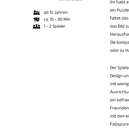
Ihr habt e
ein Puzzle
ab 12 Jahren
faltet das
ca. 15 – 30 Min
1 – 2 Spieler
das Bild 
Herausfor
Die kompa
oder zu H
Der Spiela
Design un
mit wenig
Ausrichtun
ein befrie
Freunden 
mit den e
Falzspure