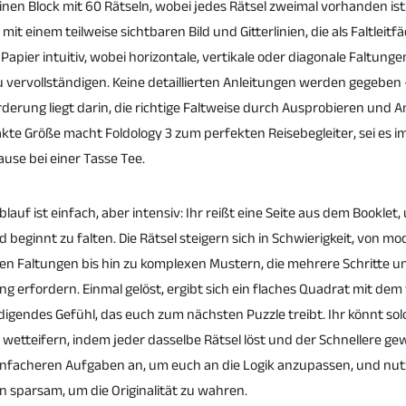
inen Block mit 60 Rätseln, wobei jedes Rätsel zweimal vorhanden ist.
 mit einem teilweise sichtbaren Bild und Gitterlinien, die als Faltleitf
 Papier intuitiv, wobei horizontale, vertikale oder diagonale Faltung
zu vervollständigen. Keine detaillierten Anleitungen werden gegeben 
derung liegt darin, die richtige Faltweise durch Ausprobieren und A
kte Größe macht Foldology 3 zum perfekten Reisebegleiter, sei es i
ause bei einer Tasse Tee.
blauf ist einfach, aber intensiv: Ihr reißt eine Seite aus dem Booklet
d beginnt zu falten. Die Rätsel steigern sich in Schwierigkeit, von 
en Faltungen bis hin zu komplexen Mustern, die mehrere Schritte u
g erfordern. Einmal gelöst, ergibt sich ein flaches Quadrat mit dem 
digendes Gefühl, das euch zum nächsten Puzzle treibt. Ihr könnt sol
wetteifern, indem jeder dasselbe Rätsel löst und der Schnellere gew
infacheren Aufgaben an, um euch an die Logik anzupassen, und nu
n sparsam, um die Originalität zu wahren.