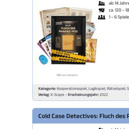
ab 14 Jahr
ca. 120 – 1
1 – 6 Spiel
Bild von amazon
Kategorie:
Kooperationsspiel, Logikspiel, Rätselspiel, 
Verlag:
X-Scape –
Erscheinungsjahr:
2022
Cold Case Detectives: Fluch des