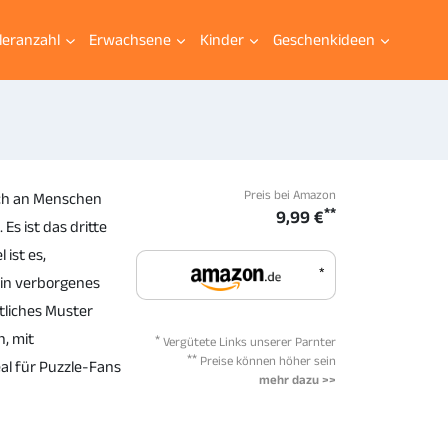
leranzahl
Erwachsene
Kinder
Geschenkideen
Preis bei Amazon
sich an Menschen
**
9,99 €
Es ist das dritte
 ist es,
*
ein verborgenes
itliches Muster
h, mit
*
Vergütete Links unserer Parnter
**
Preise können höher sein
eal für Puzzle-Fans
mehr dazu >>