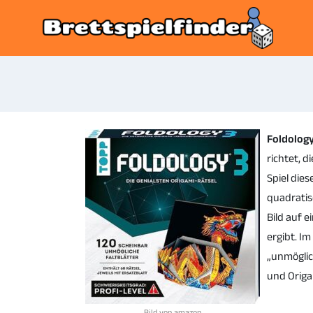
Foldology
richtet, d
Spiel dies
quadratis
Bild auf e
ergibt. I
„unmöglic
und Origa
Bild von amazon