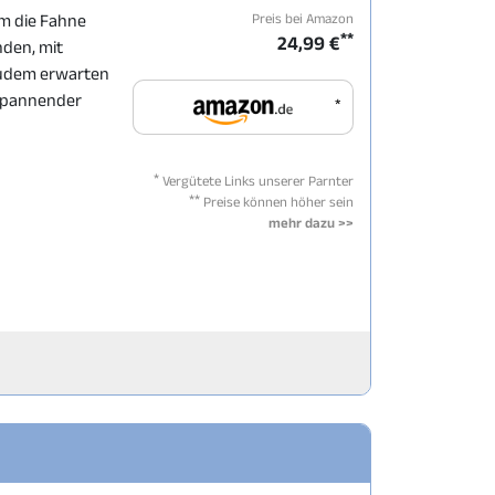
Preis bei Amazon
am die Fahne
**
24,99 €
nden, mit
Zudem erwarten
 spannender
*
*
Vergütete Links unserer Parnter
**
Preise können höher sein
mehr dazu >>