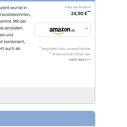
Preis bei Amazon
duzent wurde in
**
24,90 €
herausbekommen,
kommt. Mit der
s einstellen.
*
izei und
ut kombiniert,
*
rt auch als
Vergütete Links unserer Parnter
**
Preise können höher sein
mehr dazu >>