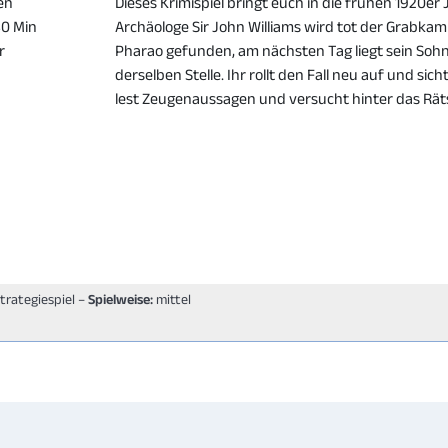
en
Dieses Krimispiel bringt euch in die frühen 1920er 
80 Min
Archäologe Sir John Williams wird tot der Grabka
r
Pharao gefunden, am nächsten Tag liegt sein Sohn
derselben Stelle. Ihr rollt den Fall neu auf und sich
lest Zeugenaussagen und versucht hinter das Rät
Strategiespiel –
Spielweise:
mittel