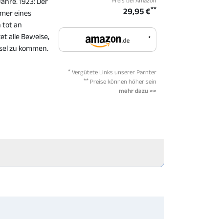
Preis bei Amazon
Jahre. 1923: Der
**
29,95 €
mmer eines
 tot an
tet alle Beweise,
*
sel zu kommen.
*
Vergütete Links unserer Parnter
**
Preise können höher sein
mehr dazu >>