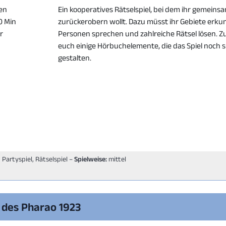
en
Ein kooperatives Rätselspiel, bei dem ihr gemeins
50 Min
zurückerobern wollt. Dazu müsst ihr Gebiete erku
er
Personen sprechen und zahlreiche Rätsel lösen. 
euch einige Hörbuchelemente, die das Spiel noch
gestalten.
, Partyspiel, Rätselspiel –
Spielweise:
mittel
h des Pharao 1923