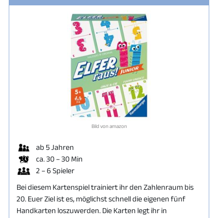
Bild von amazon
ab 5 Jahren
ca. 30 – 30 Min
2 – 6 Spieler
Bei diesem Kartenspiel trainiert ihr den Zahlenraum bis
20. Euer Ziel ist es, möglichst schnell die eigenen fünf
Handkarten loszuwerden. Die Karten legt ihr in