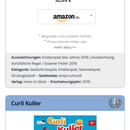
32,69 €
*
*
Vergütete Links unserer Parnter
**
Preise können höher sein
mehr dazu >>
Auszeichnungen:
Kinderspiel des Jahres 2016 | Auszeichnung
Vorbildliche Regel / Essener Feder 2016
Kategorie:
Gedächtnisspiel, Kinderspiel, Sammelspiel,
Strategiespiel –
Spielweise:
anspruchsvoll
Verlag:
Hans im Glück –
Erscheinungsjahr:
2016
Curli Kuller