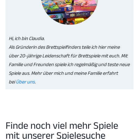
Hi, ich bin Claudia.
Als Gründerin des Brettspielfinders teile ich hier meine
über 20-jährige Leidenschaft für Brettspiele mit euch. Mit
Familie und Freunden spiele ich regelmäßig und teste neue
Spiele aus. Mehr über mich und meine Familie erfahrt
bei
Über uns
.
Finde noch viel mehr Spiele
mit unserer Spielesuche