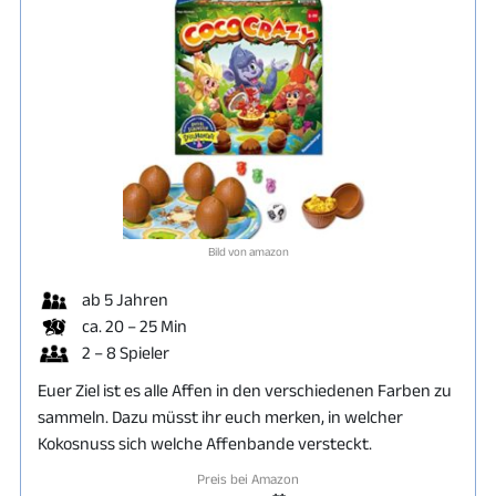
Bild von amazon
ab 5 Jahren
ca. 20 – 25 Min
2 – 8 Spieler
Euer Ziel ist es alle Affen in den verschiedenen Farben zu
sammeln. Dazu müsst ihr euch merken, in welcher
Kokosnuss sich welche Affenbande versteckt.
Preis bei Amazon