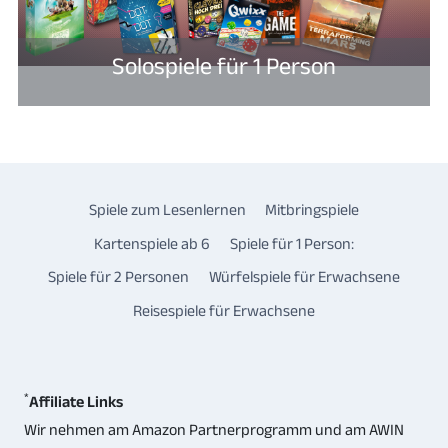
Solospiele für 1 Person
Spiele zum Lesenlernen
Mitbringspiele
Kartenspiele ab 6
Spiele für 1 Person:
Spiele für 2 Personen
Würfelspiele für Erwachsene
Reisespiele für Erwachsene
*
Affiliate Links
Wir nehmen am Amazon Partnerprogramm und am AWIN