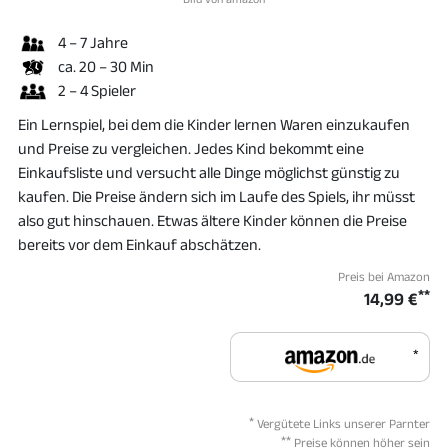
4 – 7 Jahre
ca. 20 – 30 Min
2 – 4 Spieler
Ein Lernspiel, bei dem die Kinder lernen Waren einzukaufen
und Preise zu vergleichen. Jedes Kind bekommt eine
Einkaufsliste und versucht alle Dinge möglichst günstig zu
kaufen. Die Preise ändern sich im Laufe des Spiels, ihr müsst
also gut hinschauen. Etwas ältere Kinder können die Preise
bereits vor dem Einkauf abschätzen.
Preis bei Amazon
**
14,99 €
*
*
Vergütete Links unserer Parnter
**
Preise können höher sein