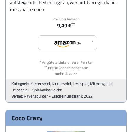
aufsteigender Reihenfolge an, wer nicht anlegen kann,
muss nachziehen.
Preis bei Amazon
**
9,49 €
*
*
Vergütete Links unserer Parnter
**
Preise können höher sein
mehr dazu >>
Kategorie:
Kartenspiel, Kinderspiel, Lernspiel, Mitbringspiel,
Reisespiel –
Spielweise:
leicht
Verlag:
Ravensburger –
Erscheinungsjahr:
2022
Coco Crazy