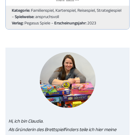
Kategorie:
Familienspiel, Kartenspiel, Reisespiel, Strategiespiel
–
Spielweise:
anspruchsvoll
Verlag:
Pegasus Spiele –
Erscheinungsjahr:
2023
Hi, ich bin Claudia.
Als Gründerin des Brettspielfinders teile ich hier meine