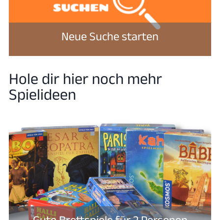
Neue Suche starten
Hole dir hier noch mehr
Spielideen
Gute Brettspiele für 2 Personen​