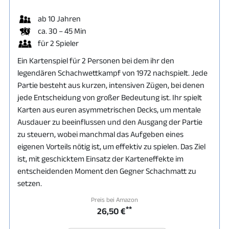
ab 10 Jahren
ca. 30 – 45 Min
für 2 Spieler
Ein Kartenspiel für 2 Personen bei dem ihr den
legendären Schachwettkampf von 1972 nachspielt. Jede
Partie besteht aus kurzen, intensiven Zügen, bei denen
jede Entscheidung von großer Bedeutung ist. Ihr spielt
Karten aus euren asymmetrischen Decks, um mentale
Ausdauer zu beeinflussen und den Ausgang der Partie
zu steuern, wobei manchmal das Aufgeben eines
eigenen Vorteils nötig ist, um effektiv zu spielen. Das Ziel
ist, mit geschicktem Einsatz der Karteneffekte im
entscheidenden Moment den Gegner Schachmatt zu
setzen.
Preis bei Amazon
**
26,50 €