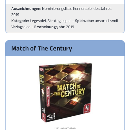
Auszeichnungen:
Nominierungsliste Kennerspiel des Jahres
2019
Kategorie:
Legespiel, Strategiespiel –
Spielweise:
anspruchsvoll
Verlag:
alea –
Erscheinungsjahr:
2019
Match of The Century
Bild von amazon