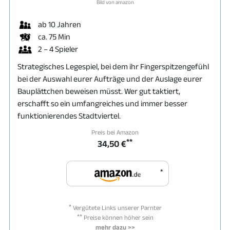
Bild von amazon
ab 10 Jahren
ca. 75 Min
2 – 4 Spieler
Strategisches Legespiel, bei dem ihr Fingerspitzengefühl
bei der Auswahl eurer Aufträge und der Auslage eurer
Bauplättchen beweisen müsst. Wer gut taktiert,
erschafft so ein umfangreiches und immer besser
funktionierendes Stadtviertel.
Preis bei Amazon
**
34,50 €
*
*
Vergütete Links unserer Parnter
**
Preise können höher sein
mehr dazu >>