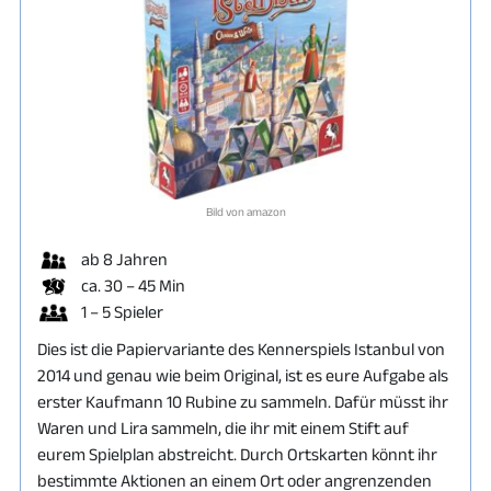
Bild von amazon
ab 8 Jahren
ca. 30 – 45 Min
1 – 5 Spieler
Dies ist die Papiervariante des Kennerspiels Istanbul von
2014 und genau wie beim Original, ist es eure Aufgabe als
erster Kaufmann 10 Rubine zu sammeln. Dafür müsst ihr
Waren und Lira sammeln, die ihr mit einem Stift auf
eurem Spielplan abstreicht. Durch Ortskarten könnt ihr
bestimmte Aktionen an einem Ort oder angrenzenden