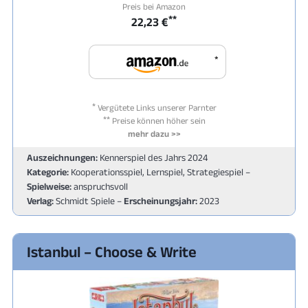
Preis bei Amazon
**
22,23 €
*
*
Vergütete Links unserer Parnter
**
Preise können höher sein
mehr dazu >>
Auszeichnungen:
Kennerspiel des Jahrs 2024
Kategorie:
Kooperationsspiel, Lernspiel, Strategiespiel –
Spielweise:
anspruchsvoll
Verlag:
Schmidt Spiele –
Erscheinungsjahr:
2023
Istanbul – Choose & Write