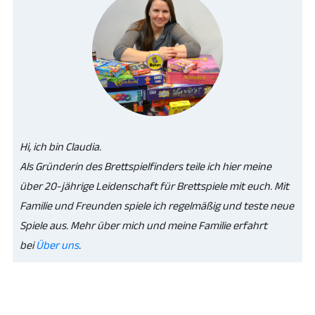
Hi, ich bin Claudia.
Als Gründerin des Brettspielfinders teile ich hier meine
über 20-jährige Leidenschaft für Brettspiele mit euch. Mit
Familie und Freunden spiele ich regelmäßig und teste neue
Spiele aus. Mehr über mich und meine Familie erfahrt
bei
Über uns
.