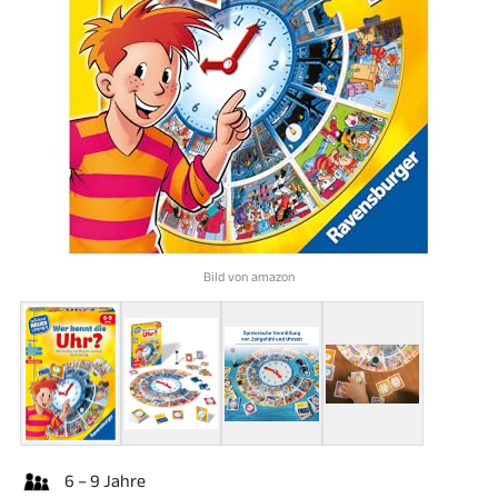
Bild von amazon
6 – 9 Jahre