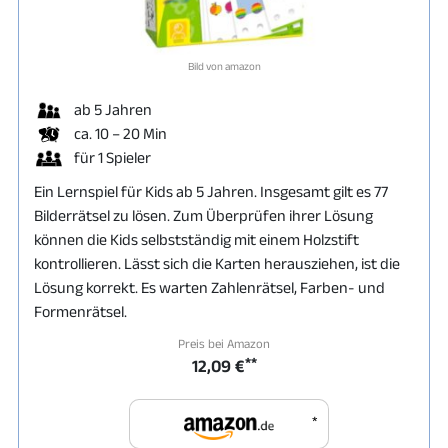
Bild von amazon
ab 5 Jahren
ca. 10 – 20 Min
für 1 Spieler
Ein Lernspiel für Kids ab 5 Jahren. Insgesamt gilt es 77
Bilderrätsel zu lösen. Zum Überprüfen ihrer Lösung
können die Kids selbstständig mit einem Holzstift
kontrollieren. Lässt sich die Karten herausziehen, ist die
Lösung korrekt. Es warten Zahlenrätsel, Farben- und
Formenrätsel.
Preis bei Amazon
**
12,09 €
*