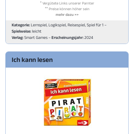
*
Vergütete Links unserer Parnter
**
Preise können höher sein
mehr dazu >>
Kategorie:
Lernspiel, Logikspiel, Reisespiel, Spiel für 1 –
Spielweise:
leicht
Verlag:
Smart Games –
Erscheinungsjahr:
2024
Ich kann lesen