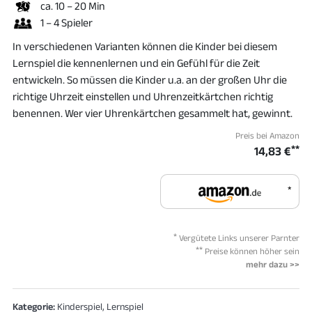
ca. 10 – 20 Min
1 – 4 Spieler
In verschiedenen Varianten können die Kinder bei diesem
Lernspiel die kennenlernen und ein Gefühl für die Zeit
entwickeln. So müssen die Kinder u.a. an der großen Uhr die
richtige Uhrzeit einstellen und Uhrenzeitkärtchen richtig
benennen. Wer vier Uhrenkärtchen gesammelt hat, gewinnt.
Preis bei Amazon
**
14,83 €
*
*
Vergütete Links unserer Parnter
**
Preise können höher sein
mehr dazu >>
Kategorie:
Kinderspiel, Lernspiel