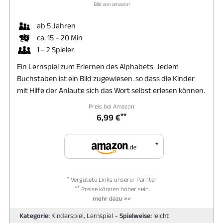
Bild von amazon
ab 5 Jahren
ca. 15 – 20 Min
1 – 2 Spieler
Ein Lernspiel zum Erlernen des Alphabets. Jedem
Buchstaben ist ein Bild zugewiesen. so dass die Kinder
mit Hilfe der Anlaute sich das Wort selbst erlesen können.
Preis bei Amazon
**
6,99 €
*
*
Vergütete Links unserer Parnter
**
Preise können höher sein
mehr dazu >>
Kategorie:
Kinderspiel, Lernspiel –
Spielweise:
leicht