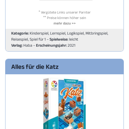
*
Vergütete Links unserer Parnter
**
Preise können höher sein
mehr dazu >>
Kategorie:
Kinderspiel, Lernspiel, Logikspiel, Mitbringspiel,
Reisespiel, Spiel für 1 –
Spielweise:
leicht
Verlag:
Haba –
Erscheinungsjahr:
2021
Alles für die Katz