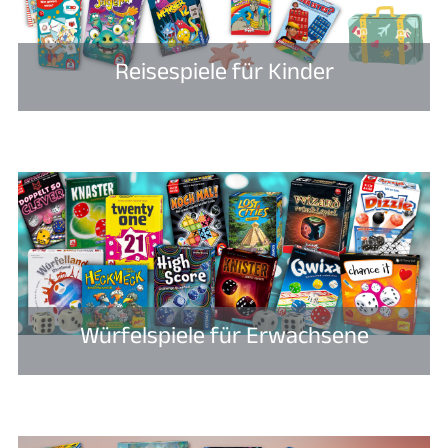
Reisespiele für Kinder
Würfelspiele für Erwachsene