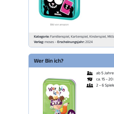
Bild von amazon
Kategorie:
Familienspiel, Kartenspiel, Kinderspiel, Mitb
Verlag:
moses –
Erscheinungsjahr:
2024
Wer Bin ich?
ab 5 Jahr
ca. 15 – 20
2 – 6 Spiel