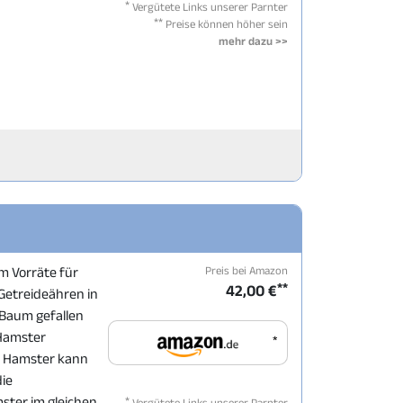
*
Vergütete Links unserer Parnter
**
Preise können höher sein
mehr dazu >>
Preis bei Amazon
m Vorräte für
**
42,00 €
 Getreideähren in
 Baum gefallen
 Hamster
*
r Hamster kann
die
*
ster im gleichen
Vergütete Links unserer Parnter