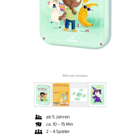
Bild von amazon
ab 5 Jahren
ca. 10 – 15 Min
2 – 4 Spieler