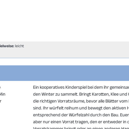
ielweise:
leicht
e
Ein kooperatives Kinderspiel bei dem ihr gemeinsa
 Min
den Winter zu sammelt. Bringt Karotten, Klee und
r
die richtigen Vorratsräume, bevor alle Blätter vom
sind. Ihr würfelt reihum und bewegt den aktiven
entsprechend der Würfelzahl durch den Bau. Eue
aber nur einen Vorrat tragen, den er entweder in 
Vorratskammer bringt oder an einen anderen Ham