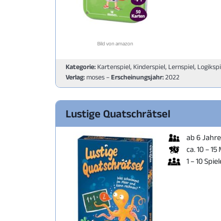
Bild von amazon
Kategorie:
Kartenspiel, Kinderspiel, Lernspiel, Logikspi
Verlag:
moses –
Erscheinungsjahr:
2022
Lustige Quatschrätsel
ab 6 Jahr
ca. 10 – 15
1 – 10 Spiel