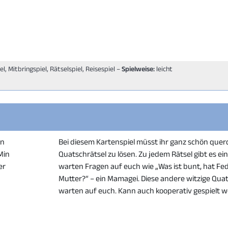
el, Mitbringspiel, Rätselspiel, Reisespiel –
Spielweise:
leicht
en
Bei diesem Kartenspiel müsst ihr ganz schön quer
 Min
Quatschrätsel zu lösen. Zu jedem Rätsel gibt es eine
er
warten Fragen auf euch wie „Was ist bunt, hat Fed
Mutter?“ – ein Mamagei. Diese andere witzige Qua
warten auf euch. Kann auch kooperativ gespielt 