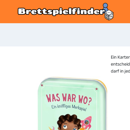
Ein Karte
entscheid
darf in j