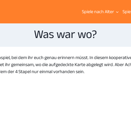
Spiele nach Alter
Spie
Was war wo?
nspiel, bei dem ihr euch genau erinnern müsst. In diesem kooperativ
et ihr gemeinsam, wo die aufgedeckte Karte abgelegt wird. Aber Ac
edem der 4 Stapel nur einmal vorhanden sein.