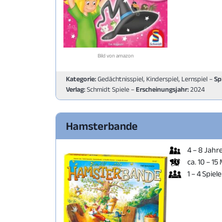
Bild von amazon
Kategorie:
Gedächtnisspiel, Kinderspiel, Lernspiel –
Sp
Verlag:
Schmidt Spiele –
Erscheinungsjahr:
2024
Hamsterbande
4 – 8 Jahr
ca. 10 – 15
1 – 4 Spiele