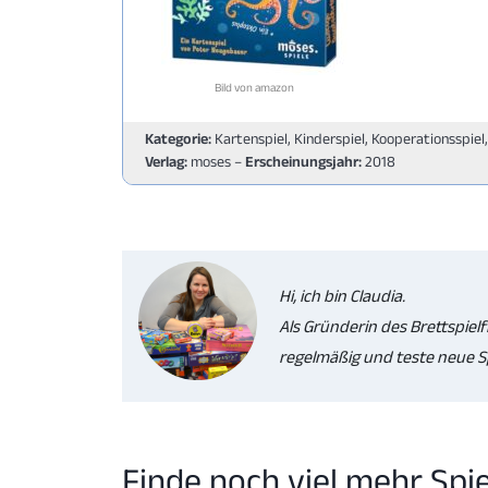
Bild von amazon
Kategorie:
Kartenspiel, Kinderspiel, Kooperationsspiel, 
Verlag:
moses –
Erscheinungsjahr:
2018
Hi, ich bin Claudia.
Als Gründerin des Brettspielf
regelmäßig und teste neue Sp
Finde noch viel mehr Spi