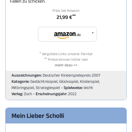
Fallen zu schicken.
Preis bei Amazon
**
21,99 €
*
*
Vergütete Links unserer Parnter
**
Preise können höher sein
mehr dazu >>
Auszeichnungen:
Deutscher Kinderspielepreis 2007
Kategorie:
Gedächtnisspiel, Glücksspiel, Kinderspiel,
Mitbringspiel, Strategiespiel –
Spielweise:
leicht
Verlag:
Zoch –
Erscheinungsjahr:
2022
Mein Lieber Scholli