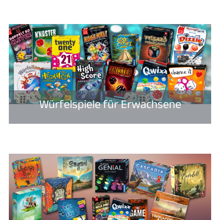
Würfelspiele für Erwachsene