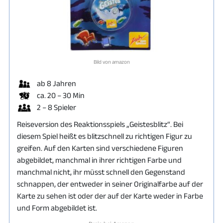
Bild von amazon
ab 8 Jahren
ca. 20 – 30 Min
2 – 8 Spieler
Reiseversion des Reaktionsspiels „Geistesblitz“. Bei
diesem Spiel heißt es blitzschnell zu richtigen Figur zu
greifen. Auf den Karten sind verschiedene Figuren
abgebildet, manchmal in ihrer richtigen Farbe und
manchmal nicht, ihr müsst schnell den Gegenstand
schnappen, der entweder in seiner Originalfarbe auf der
Karte zu sehen ist oder der auf der Karte weder in Farbe
und Form abgebildet ist.