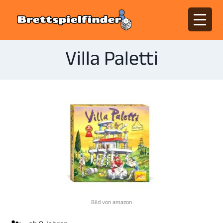
Villa Paletti
Bild von amazon