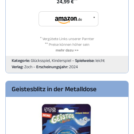
**
24,99 €
*
*
Vergütete Links unserer Parnter
**
Preise können höher sein
mehr dazu >>
Kategorie:
Glücksspiel, Kinderspiel –
Spielweise:
leicht
Verlag:
Zoch –
Erscheinungsjahr:
2024
Geistesblitz in der Metalldose