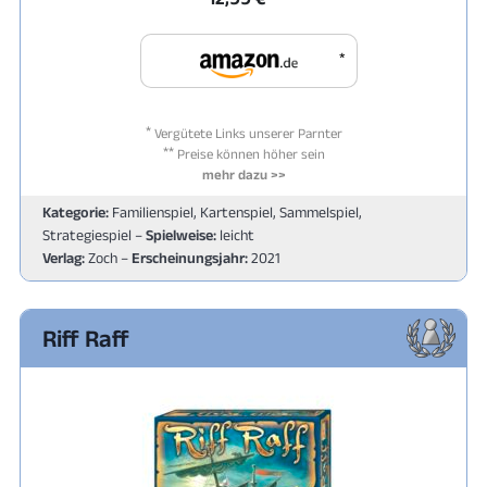
*
*
Vergütete Links unserer Parnter
**
Preise können höher sein
mehr dazu >>
Kategorie:
Familienspiel, Kartenspiel, Sammelspiel,
Strategiespiel –
Spielweise:
leicht
Verlag:
Zoch –
Erscheinungsjahr:
2021
Riff Raff