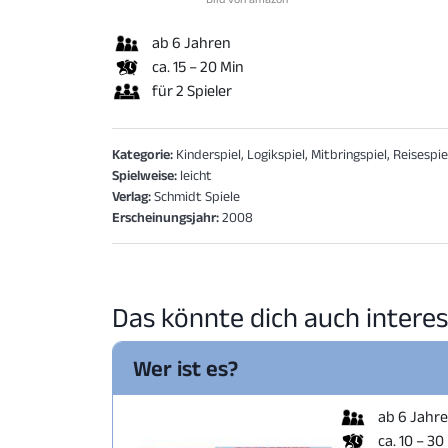
ab 6 Jahren
ca. 15 – 20 Min
für 2 Spieler
Kategorie:
Kinderspiel, Logikspiel, Mitbringspiel, Reisespie
Spielweise:
leicht
Verlag:
Schmidt Spiele
Erscheinungsjahr:
2008
Das könnte dich auch interes
Wer ist es?
ab 6 Jahr
ca. 10 – 30