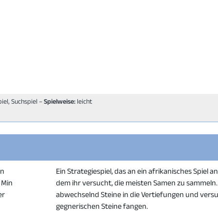
piel, Suchspiel –
Spielweise:
leicht
en
Ein Strategiespiel, das an ein afrikanisches Spiel an
0 Min
dem ihr versucht, die meisten Samen zu sammeln. D
er
abwechselnd Steine in die Vertiefungen und versu
gegnerischen Steine fangen.