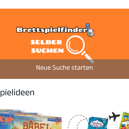
Neue Suche starten
pielideen