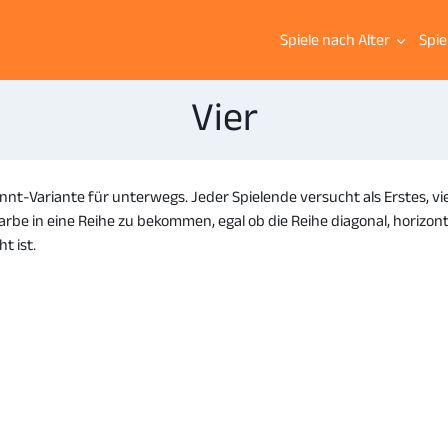
Spiele nach Alter
Spie
Vier
nnt-Variante für unterwegs. Jeder Spielende versucht als Erstes, vi
arbe in eine Reihe zu bekommen, egal ob die Reihe diagonal, horizont
t ist.