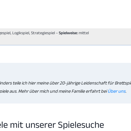
espiel, Logikspiel, Strategiespiel –
Spielweise:
mittel
inders teile ich hier meine über 20-jährige Leidenschaft für Brettspi
iele aus. Mehr über mich und meine Familie erfahrt bei
Über uns
.
ele mit unserer Spielesuche