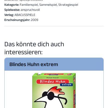
Kategorie:
Familienspiel, Sammelspiel, Strategiespiel
Spielweise:
anspruchsvoll
Verlag:
ABACUSSPIELE
Erscheinungsjahr:
2009
Das könnte dich auch
interessieren:
Blindes Huhn extrem