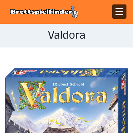
Valdora