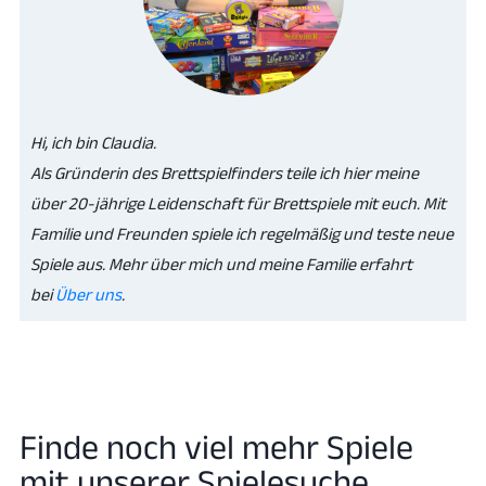
Hi, ich bin Claudia.
Als Gründerin des Brettspielfinders teile ich hier meine
über 20-jährige Leidenschaft für Brettspiele mit euch. Mit
Familie und Freunden spiele ich regelmäßig und teste neue
Spiele aus. Mehr über mich und meine Familie erfahrt
bei
Über uns
.
Finde noch viel mehr Spiele
mit unserer Spielesuche