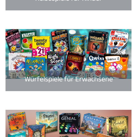
Würfelspiele für Erwachsene