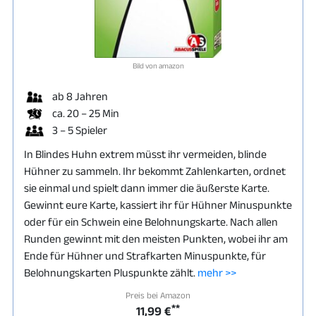
Bild von amazon
ab 8 Jahren
ca. 20 – 25 Min
3 – 5 Spieler
In Blindes Huhn extrem müsst ihr vermeiden, blinde
Hühner zu sammeln. Ihr bekommt Zahlenkarten, ordnet
sie einmal und spielt dann immer die äußerste Karte.
Gewinnt eure Karte, kassiert ihr für Hühner Minuspunkte
oder für ein Schwein eine Belohnungskarte. Nach allen
Runden gewinnt mit den meisten Punkten, wobei ihr am
Ende für Hühner und Strafkarten Minuspunkte, für
Belohnungskarten Pluspunkte zählt.
mehr >>
Preis bei Amazon
**
11,99 €