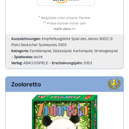
*
Vergütete Links unserer Parnter
**
Preise können höher sein
mehr dazu >>
Auszeichnungen:
Empfehlungsliste Spiel des Jahres 3003 | 9.
Platz Deutscher Spielepreis 2003
Kategorie:
Familienspiel, Glücksspiel, Kartenspiel, Strategiespiel
–
Spielweise:
leicht
Verlag:
ABACUSSPIELE –
Erscheinungsjahr:
2003
Zooloretto