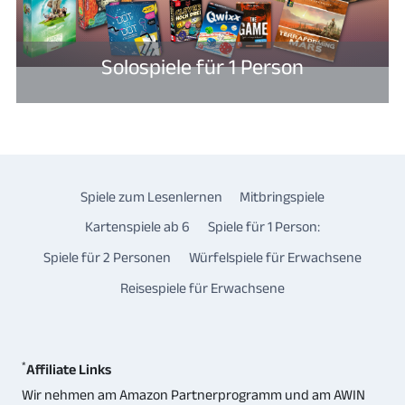
Solospiele für 1 Person
Spiele zum Lesenlernen
Mitbringspiele
Kartenspiele ab 6
Spiele für 1 Person:
Spiele für 2 Personen
Würfelspiele für Erwachsene
Reisespiele für Erwachsene
*
Affiliate Links
Wir nehmen am Amazon Partnerprogramm und am AWIN