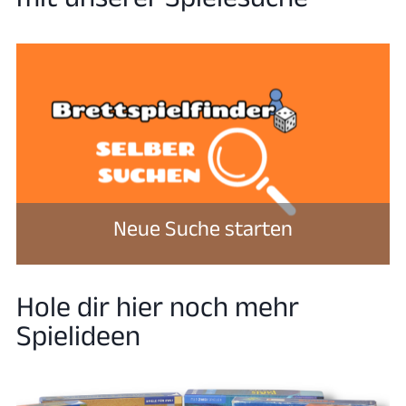
Neue Suche starten
Hole dir hier noch mehr
Spielideen