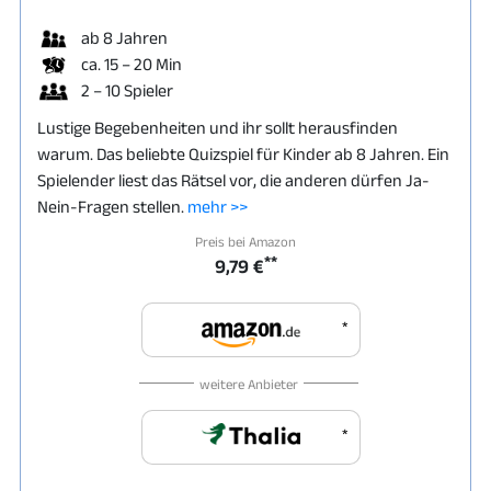
ab 8 Jahren
ca. 15 – 20 Min
2 – 10 Spieler
Lustige Begebenheiten und ihr sollt herausfinden
warum. Das beliebte Quizspiel für Kinder ab 8 Jahren. Ein
Spielender liest das Rätsel vor, die anderen dürfen Ja-
Nein-Fragen stellen.
mehr >>
Preis bei Amazon
**
9,79 €
*
weitere Anbieter
*