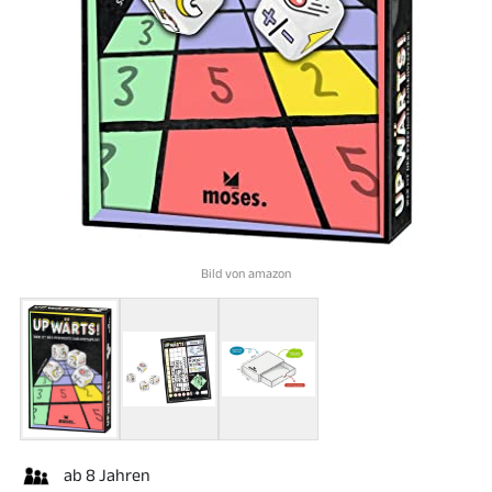
Bild von amazon
ab 8 Jahren