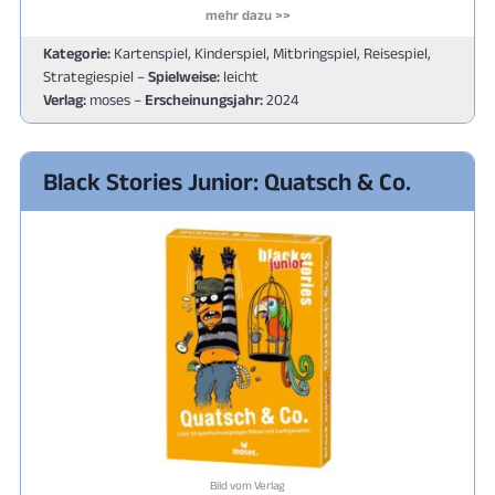
mehr dazu >>
Kategorie:
Kartenspiel, Kinderspiel, Mitbringspiel, Reisespiel,
Strategiespiel –
Spielweise:
leicht
Verlag:
moses –
Erscheinungsjahr:
2024
Black Stories Junior: Quatsch & Co.
Bild vom Verlag