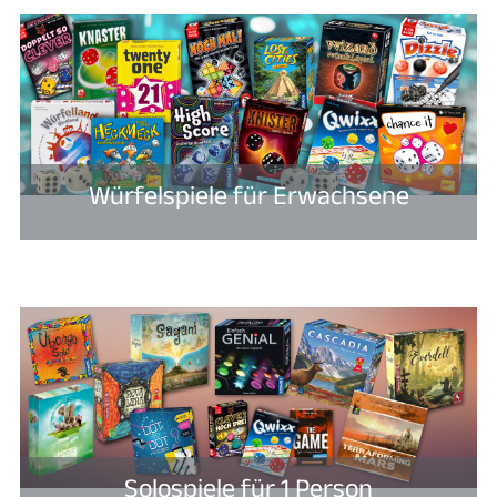
Würfelspiele für Erwachsene
Solospiele für 1 Person