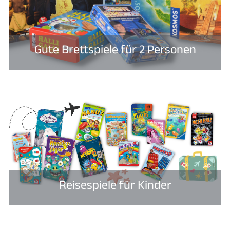
Gute Brettspiele für 2 Personen​
Reisespiele für Kinder