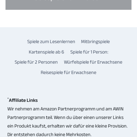
Spiele zum Lesenlernen
Mitbringspiele
Kartenspiele ab 6
Spiele für 1 Person:
Spiele für 2 Personen
Würfelspiele für Erwachsene
Reisespiele für Erwachsene
*
Affiliate Links
Wir nehmen am Amazon Partnerprogramm und am AWIN
Partnerprogramm teil. Wenn du über einen unserer Links
ein Produkt kaufst, erhalten wir dafür eine kleine Provision.
Dir entstehen dadurch keine Mehrkosten.