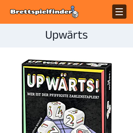
Upwärts