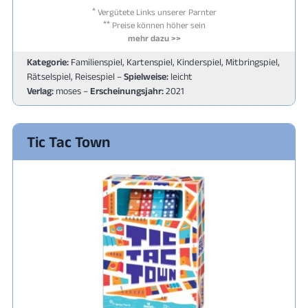
*
Vergütete Links unserer Parnter
**
Preise können höher sein
mehr dazu >>
Kategorie:
Familienspiel, Kartenspiel, Kinderspiel, Mitbringspiel,
Rätselspiel, Reisespiel –
Spielweise:
leicht
Verlag:
moses –
Erscheinungsjahr:
2021
Tic Tac Town