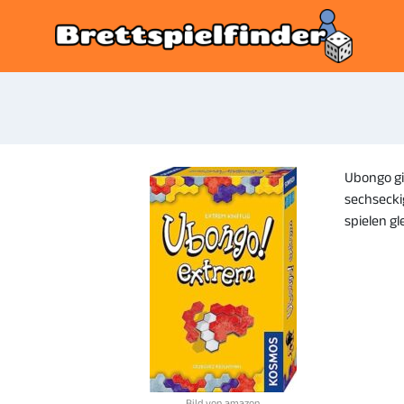
Ubongo gi
sechsecki
spielen gl
Bild von amazon