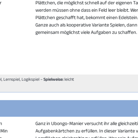
r
Plättchen, die möglichst schnell auf der eigenen Ta
werden müssen ohne dass ein Feld leer bleibt. Wer 
Plättchen geschafft hat, bekommt einen Edelstein.
Ganze auch als kooperative Variante Spielen, dann
gemeinsam möglichst viele Aufgaben zu schaffen.
, Lernspiel, Logikspiel –
Spielweise:
leicht
n
Ganz in Ubongo-Manier versucht ihr alle gleichzeit
 Min
Aufgabenkärtchen zu erfüllen. In dieser Variante 