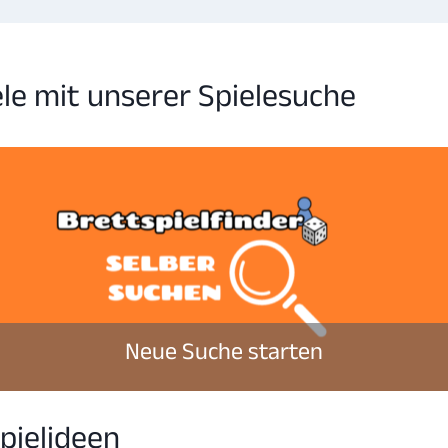
ele mit unserer Spielesuche
Neue Suche starten
pielideen