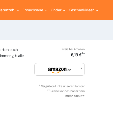
leranzahl
Erwachsene
Kinder
Geschenkideen
Preis bei Amazon
warten euch
**
6,19 €
mmer gilt, alle
*
*
Vergütete Links unserer Parnter
**
Preise können höher sein
mehr dazu >>