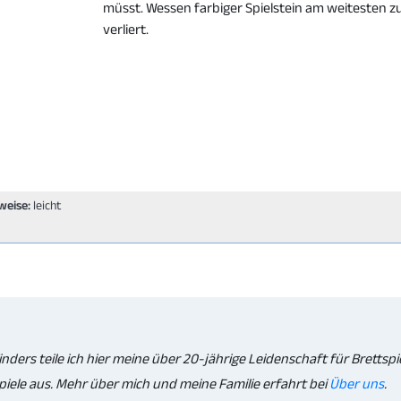
müsst. Wessen farbiger Spielstein am weitesten zu
verliert.
weise:
leicht
inders teile ich hier meine über 20-jährige Leidenschaft für Brettspi
iele aus. Mehr über mich und meine Familie erfahrt bei
Über uns
.