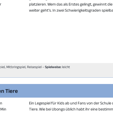
r
platzieren. Wem das als Erstes gelingt, gewinnt d
weiter geht’s. In zwei Schwierigkeitsgraden spielba
iel, Mitbringspiel, Reisespiel –
Spielweise:
leicht
n Tiere
en
Ein Legespiel für Kids ab und Fans von der Schule
 Min
Tiere. Wie bei Ubongo üblich habt ihr eine bestim