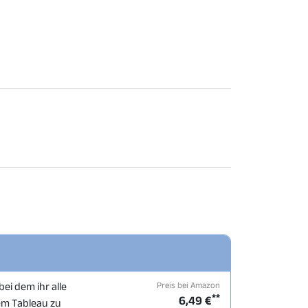
Preis bei Amazon
ei dem ihr alle
**
6,49 €
dem Tableau zu