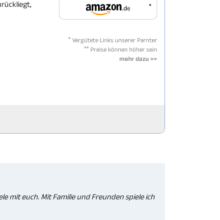
rückliegt,
*
*
Vergütete Links unserer Parnter
**
Preise können höher sein
mehr dazu >>
ele mit euch. Mit Familie und Freunden spiele ich