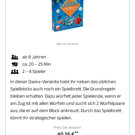
Bild von amazon
ab 8 Jahren
ca. 20 – 25 Min
2 – 4 Spieler
In dieser Qwixx-Variante habt ihr neben des üblichen
Spielblocks auch noch ein Spielbrett. Die Grundregeln
bleiben erhalten. Dazu würfelt jeder Spielende, wenn er
am Zug ist mit allen Würfeln und sucht sich 2 Würfelpaare
aus, die er auf dem Block ankreuzt. Durch das Spielbrett
könnt ihr strategischer spielen.
Preis bei Amazon
**
40,26 €