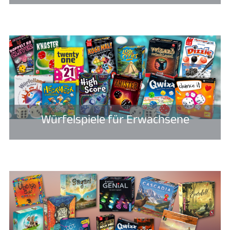
Würfelspiele für Erwachsene