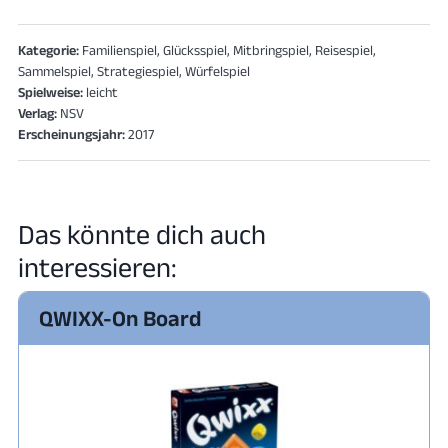
Kategorie:
Familienspiel, Glücksspiel, Mitbringspiel, Reisespiel,
Sammelspiel, Strategiespiel, Würfelspiel
Spielweise:
leicht
Verlag:
NSV
Erscheinungsjahr:
2017
Das könnte dich auch
interessieren:
QWIXX-On Board