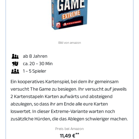
Bild von amazon
ab 8 Jahren
ca. 20 – 30 Min
1 – 5 Spieler
Ein kooperatives Kartenspiel, bei dem ihr gemeinsam
versucht The Game zu besiegen. Ihr versucht auf jeweils
2 Kartenstapeln Karten aufwärts und absteigend
abzulegen, so dass ihr am Ende alle eure Karten
loswertet. In dieser Extreme-Variante warten noch
zusätzliche Hürden, die das Ablegen schwieriger machen.
Preis bei Amazon
**
11,49 €