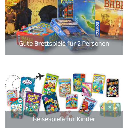
Gute Brettspiele für 2 Personen​
Reisespiele für Kinder