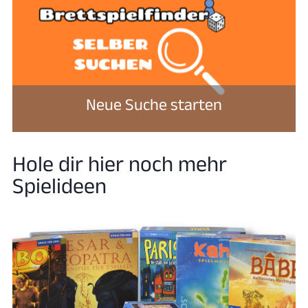
Neue Suche starten
Hole dir hier noch mehr
Spielideen