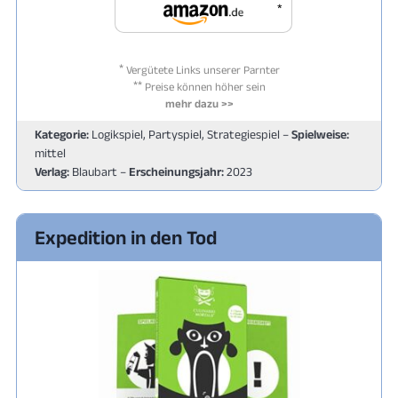
*
*
Vergütete Links unserer Parnter
**
Preise können höher sein
mehr dazu >>
Kategorie:
Logikspiel, Partyspiel, Strategiespiel –
Spielweise:
mittel
Verlag:
Blaubart –
Erscheinungsjahr:
2023
Expedition in den Tod