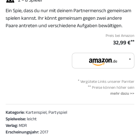
Ein Spie, dass du nur mit deinem Partnermensch gemeinsam
spielen kannst. Ihr könnt gemeinsam gegen zwei andere
Paare antreten und verschiedene Aufgaben bewältigen.
Preis bei Amazon
**
32,99 €
*
*
Vergütete Links unserer Parnter
**
Preise können höher sein
mehr dazu >>
Kategorie:
Kartenspiel, Partyspiel
Spielweise:
leicht
Verlag:
MDR
Erscheinungsjahr:
2017