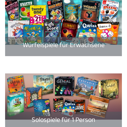
Würfelspiele für Erwachsene
Solospiele für 1 Person