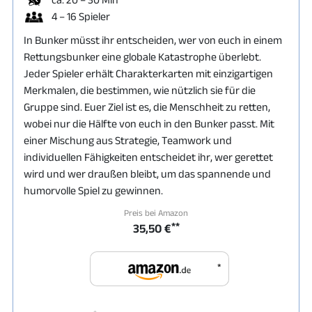
4 – 16 Spieler
In Bunker müsst ihr entscheiden, wer von euch in einem
Rettungsbunker eine globale Katastrophe überlebt.
Jeder Spieler erhält Charakterkarten mit einzigartigen
Merkmalen, die bestimmen, wie nützlich sie für die
Gruppe sind. Euer Ziel ist es, die Menschheit zu retten,
wobei nur die Hälfte von euch in den Bunker passt. Mit
einer Mischung aus Strategie, Teamwork und
individuellen Fähigkeiten entscheidet ihr, wer gerettet
wird und wer draußen bleibt, um das spannende und
humorvolle Spiel zu gewinnen.
Preis bei Amazon
**
35,50 €
*