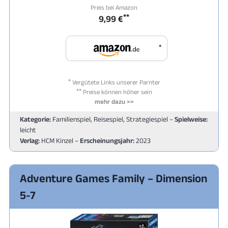
Preis bei Amazon
**
9,99 €
*
*
Vergütete Links unserer Parnter
**
Preise können höher sein
mehr dazu >>
Kategorie:
Familienspiel, Reisespiel, Strategiespiel –
Spielweise:
leicht
Verlag:
HCM Kinzel –
Erscheinungsjahr:
2023
Adventure Games Family – Dimension
5-7