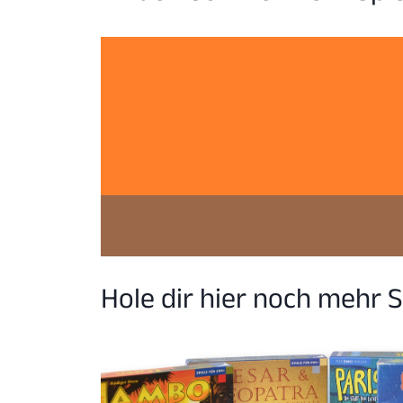
Hole dir hier noch mehr S