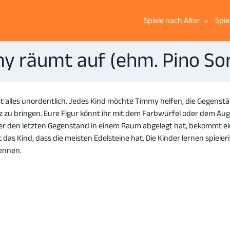
Spiele nach Alter
Spie
y räumt auf (ehm. Pino Sor
st alles unordentlich. Jedes Kind möchte Timmy helfen, die Gegenst
tz zu bringen. Eure Figur könnt ihr mit dem Farbwürfel oder dem A
er den letzten Gegenstand in einem Raum abgelegt hat, bekommt ei
 das Kind, dass die meisten Edelsteine hat. Die Kinder lernen spiele
ennen.