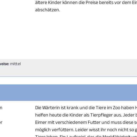
ältere Kinder können die Preise bereits vor dem E
abschätzen.
weise:
mittel
en
Die Wärterin ist krank und die Tiere im Zoo haben
helfen heute die Kinder als Tierpfleger aus. Jede
er
Eimer mit verschiedenem Futter und muss diese so
möglich verfüttern. Leider wisst ihr noch nicht so 
Tiere leben. Ein Laufspiel, das die Merkfähigkeit u