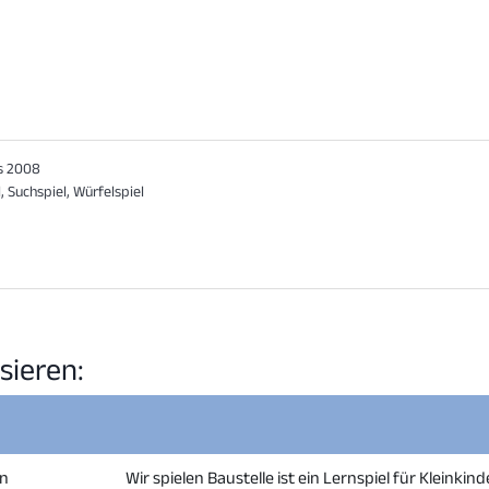
es 2008
, Suchspiel, Würfelspiel
sieren:
en
Wir spielen Baustelle ist ein Lernspiel für Kleinkin