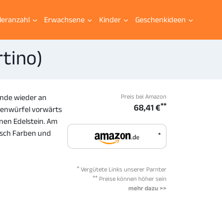
leranzahl
Erwachsene
Kinder
Geschenkideen
tino)
Preis bei Amazon
ände wieder an
**
68,41 €
ugenwürfel vorwärts
nen Edelstein. Am
risch Farben und
*
*
Vergütete Links unserer Parnter
**
Preise können höher sein
mehr dazu >>