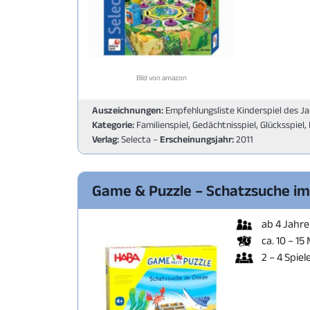
Bild von amazon
Auszeichnungen:
Empfehlungsliste Kinderspiel des Ja
Kategorie:
Familienspiel, Gedächtnisspiel, Glücksspiel, 
Verlag:
Selecta –
Erscheinungsjahr:
2011
Game & Puzzle – Schatzsuche i
ab 4 Jahr
ca. 10 – 15
2 – 4 Spiel