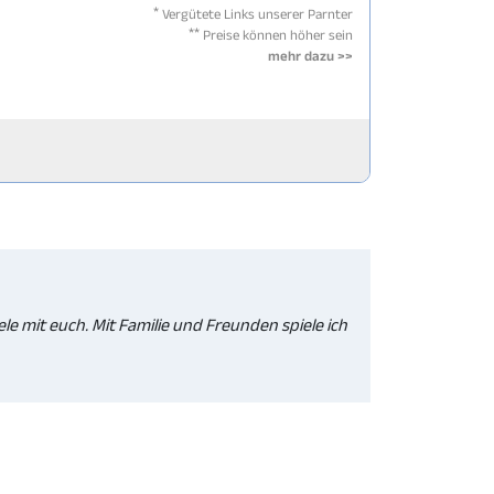
*
Vergütete Links unserer Parnter
**
Preise können höher sein
mehr dazu >>
ele mit euch. Mit Familie und Freunden spiele ich