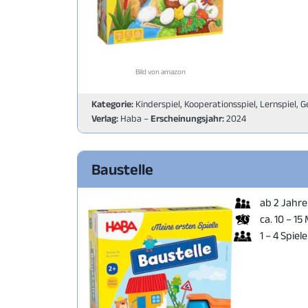
Bild von amazon
Kategorie:
Kinderspiel, Kooperationsspiel, Lernspiel, G
Verlag:
Haba –
Erscheinungsjahr:
2024
Baustelle
ab 2 Jahr
ca. 10 – 15
1 – 4 Spiele