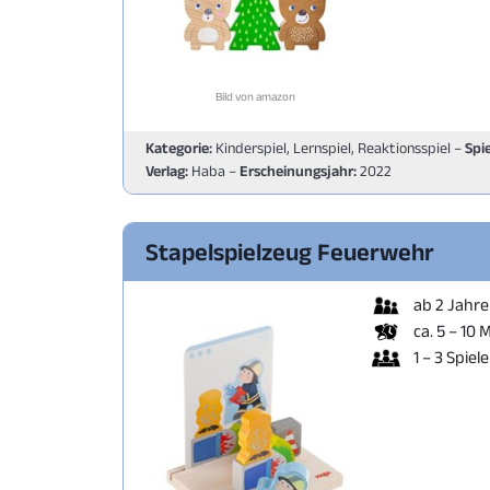
Bild von amazon
Kategorie:
Kinderspiel, Lernspiel, Reaktionsspiel –
Spi
Verlag:
Haba –
Erscheinungsjahr:
2022
Stapelspielzeug Feuerwehr
ab 2 Jahr
ca. 5 – 10 
1 – 3 Spiele