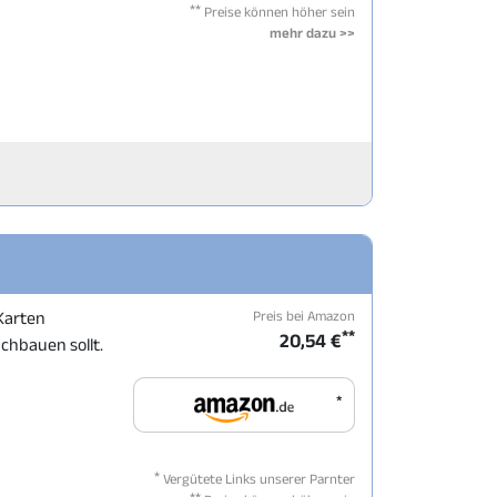
**
Preise können höher sein
mehr dazu >>
Preis bei Amazon
 Karten
**
20,54 €
achbauen sollt.
*
*
Vergütete Links unserer Parnter