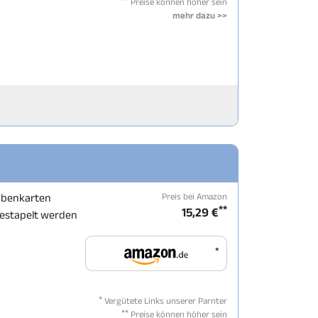
**
Preise können höher sein
mehr dazu >>
Preis bei Amazon
gabenkarten
**
15,29 €
gestapelt werden
*
*
Vergütete Links unserer Parnter
**
Preise können höher sein