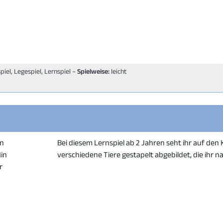
iel, Legespiel, Lernspiel –
Spielweise:
leicht
en
Bei diesem Lernspiel ab 2 Jahren seht ihr auf den
Min
verschiedene Tiere gestapelt abgebildet, die ihr n
r