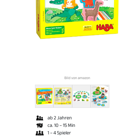
Bild von amazon
ab 2 Jahren
ca. 10 – 15 Min
1 – 4 Spieler