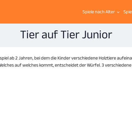
Spiele nach Alter
Spie
Tier auf Tier Junior
lspiel ab 2 Jahren, bei dem die Kinder verschiedene Holztiere aufein
elches auf welches kommt, entscheidet der Würfel. 3 verschiedene 