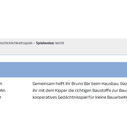
eschicklichkeitsspiel –
Spielweise:
leicht
en
Gemeinsam helft ihr Bruno Bär beim Hausbau. Daz
 Min
ihr mit dem Kipper die richtigen Baustoffe zur Baus
r
kooperatives Gedächtnisspiel für kleine Bauarbeit