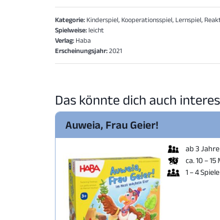
Kategorie:
Kinderspiel, Kooperationsspiel, Lernspiel, Reak
Spielweise:
leicht
Verlag:
Haba
Erscheinungsjahr:
2021
Das könnte dich auch interes
Auweia, Frau Geier!
ab 3 Jahr
ca. 10 – 15
1 – 4 Spiele