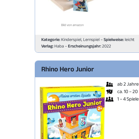
Bild von amazon
Kategorie:
Kinderspiel, Lernspiel –
Spielweise:
leicht
Verlag:
Haba –
Erscheinungsjahr:
2022
Rhino Hero Junior
ab 2 Jahr
ca. 10 – 20
1 – 4 Spiele