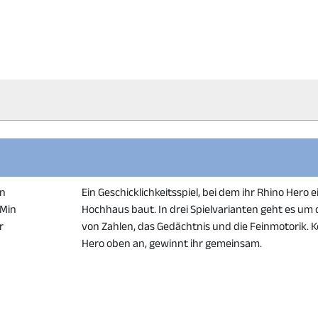
en
Ein Geschicklichkeitsspiel, bei dem ihr Rhino Hero 
 Min
Hochhaus baut. In drei Spielvarianten geht es um
r
von Zahlen, das Gedächtnis und die Feinmotorik.
Hero oben an, gewinnt ihr gemeinsam.