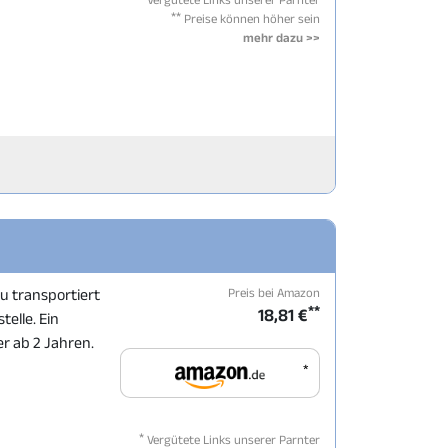
**
Preise können höher sein
mehr dazu >>
Preis bei Amazon
u transportiert
**
18,81 €
telle. Ein
er ab 2 Jahren.
*
*
Vergütete Links unserer Parnter