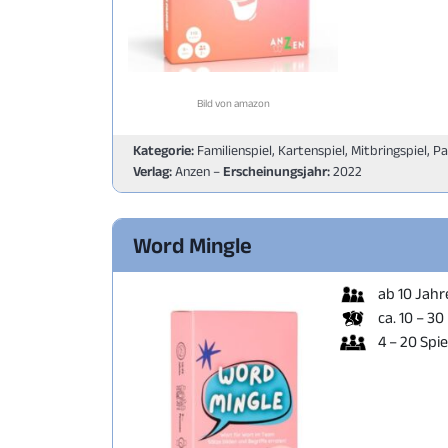
Bild von amazon
Kategorie:
Familienspiel, Kartenspiel, Mitbringspiel, Pa
Verlag:
Anzen –
Erscheinungsjahr:
2022
Word Mingle
ab 10 Jahr
ca. 10 – 30
4 – 20 Spie