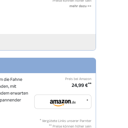
Preise können höher sein
mehr dazu >>
Preis bei Amazon
am die Fahne
**
24,99 €
nden, mit
Zudem erwarten
 spannender
*
*
Vergütete Links unserer Parnter
**
Preise können höher sein