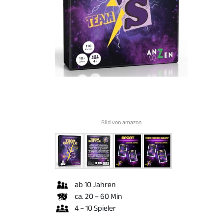
Bild von amazon
ab 10 Jahren
ca. 20 – 60 Min
4 – 10 Spieler