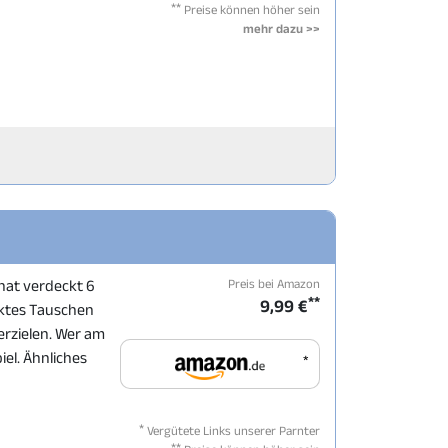
**
Preise können höher sein
mehr dazu >>
Preis bei Amazon
 hat verdeckt 6
**
9,99 €
cktes Tauschen
erzielen. Wer am
el. Ähnliches
*
*
Vergütete Links unserer Parnter
**