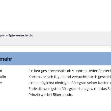
spiel –
Spielweise:
leicht
 mehr
en
Ein lustiges Kartenspiel ab 9 Jahren. Jeder Spieler
 Min
Karten vor sich liegen und versucht durch geschi
er
einen möglichst niedrigen Röstgrad seiner Karten 
Ende die wenigsten Röstgrade hat, gewinnt das Spi
Prinzip wie bei Biberbande.