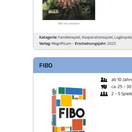
Bild von amazon
Kategorie:
Familienspiel, Kooperationsspiel, Logikspiel
Verlag:
Magnificum –
Erscheinungsjahr:
2023
FIBO
ab 10 Jahr
ca. 25 – 30
2 – 5 Spiel