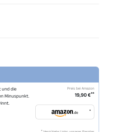
Preis bei Amazon
t und die
**
19,90 €
en Minuspunkt.
innt.
*
*
Vergütete Links unserer Parnter