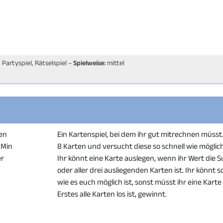
, Partyspiel, Rätselspiel –
Spielweise:
mittel
en
Ein Kartenspiel, bei dem ihr gut mitrechnen müss
 Min
8 Karten und versucht diese so schnell wie möglic
er
Ihr könnt eine Karte auslegen, wenn ihr Wert die
oder aller drei ausliegenden Karten ist. Ihr könnt s
wie es euch möglich ist, sonst müsst ihr eine Karte
Erstes alle Karten los ist, gewinnt.