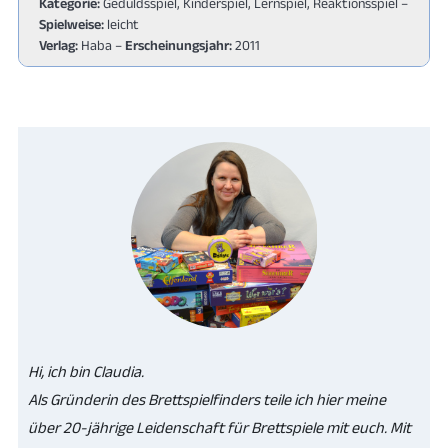
Kategorie:
Geduldsspiel, Kinderspiel, Lernspiel, Reaktionsspiel –
Spielweise:
leicht
Verlag:
Haba –
Erscheinungsjahr:
2011
Hi, ich bin Claudia.
Als Gründerin des Brettspielfinders teile ich hier meine
über 20-jährige Leidenschaft für Brettspiele mit euch. Mit