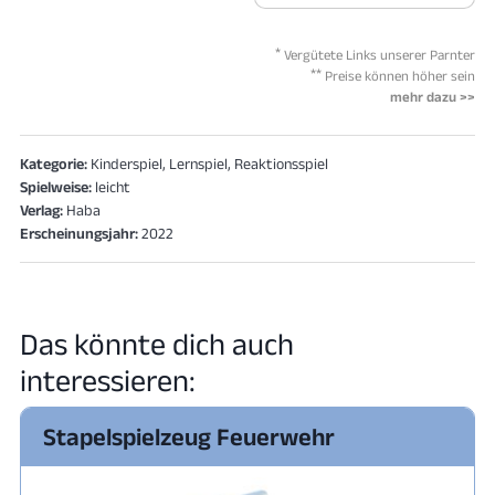
*
Vergütete Links unserer Parnter
**
Preise können höher sein
mehr dazu >>
Kategorie:
Kinderspiel, Lernspiel, Reaktionsspiel
Spielweise:
leicht
Verlag:
Haba
Erscheinungsjahr:
2022
Das könnte dich auch
interessieren:
Stapelspielzeug Feuerwehr