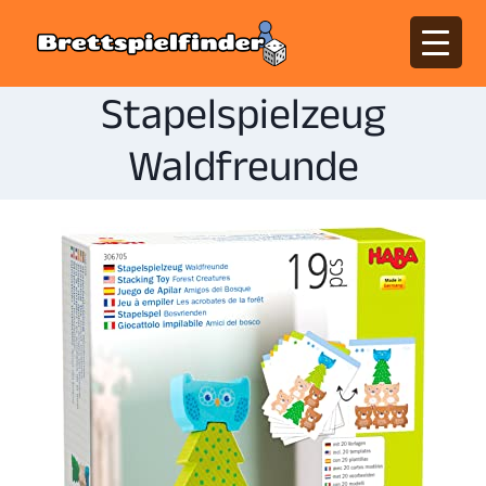
Stapelspielzeug
Waldfreunde