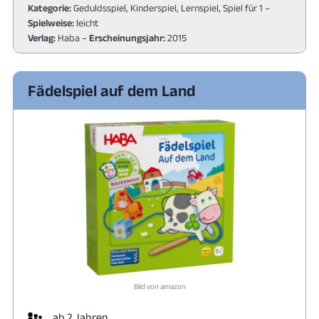
Kategorie:
Geduldsspiel, Kinderspiel, Lernspiel, Spiel für 1 –
Spielweise:
leicht
Verlag:
Haba –
Erscheinungsjahr:
2015
Fädelspiel auf dem Land
Bild von amazon
ab 2 Jahren