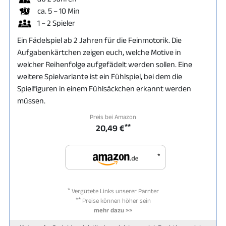
ca. 5 – 10 Min
1 – 2 Spieler
Ein Fädelspiel ab 2 Jahren für die Feinmotorik. Die
Aufgabenkärtchen zeigen euch, welche Motive in
welcher Reihenfolge aufgefädelt werden sollen. Eine
weitere Spielvariante ist ein Fühlspiel, bei dem die
Spielfiguren in einem Fühlsäckchen erkannt werden
müssen.
Preis bei Amazon
**
20,49 €
*
*
Vergütete Links unserer Parnter
**
Preise können höher sein
mehr dazu >>