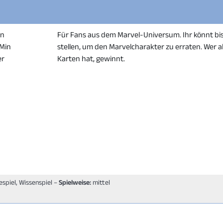
en
Für Fans aus dem Marvel-Universum. Ihr könnt bis
 Min
stellen, um den Marvelcharakter zu erraten. Wer al
er
Karten hat, gewinnt.
espiel, Wissenspiel –
Spielweise:
mittel