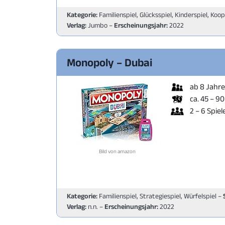
Kategorie:
Familienspiel, Glücksspiel, Kinderspiel, Koo
Verlag:
Jumbo –
Erscheinungsjahr:
2022
Monopoly – Dubai
ab 8 Jahr
ca. 45 – 9
2 – 6 Spiel
Bild von amazon
Kategorie:
Familienspiel, Strategiespiel, Würfelspiel –
Verlag:
n.n. –
Erscheinungsjahr:
2022