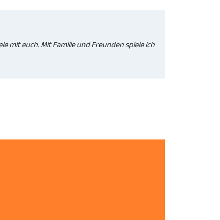
ele mit euch. Mit Familie und Freunden spiele ich