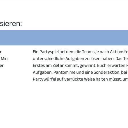
sieren:
en
Ein Partyspiel bei dem die Teams je nach Aktionsfe
0 Min
unterschiedliche Aufgaben zu lösen haben. Das Te
ler
Erstes am Ziel ankommt, gewinnt. Euch erwarten 
Aufgaben, Pantomime und eine Sonderaktion, bei 
Partywürfel auf verrückte Weise halten müsst, u