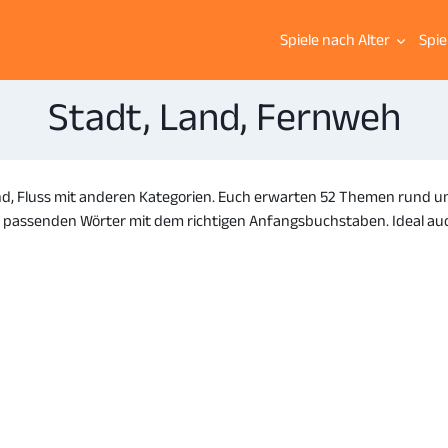
Spiele nach Alter
Spie
Stadt, Land, Fernweh
nd, Fluss mit anderen Kategorien. Euch erwarten 52 Themen rund u
e passenden Wörter mit dem richtigen Anfangsbuchstaben. Ideal au