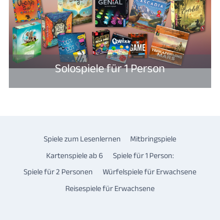
Solospiele für 1 Person
Spiele zum Lesenlernen
Mitbringspiele
Kartenspiele ab 6
Spiele für 1 Person:
Spiele für 2 Personen
Würfelspiele für Erwachsene
Reisespiele für Erwachsene