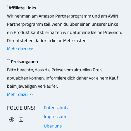
*
Affiliate Links
Wir nehmen am Amazon Partnerprogramm und am AWIN
Partnerprogramm teil. Wenn du über einen unserer Links
ein Produkt kaufst, erhalten wir dafür eine kleine Provision.
Dir entstehen dadurch keine Mehrkosten.
Mehr dazu >>
**
Preisangaben
Bitte beachte, dass die Priese vom aktuellen Preis
abweichen können. Informiere dich daher vor einem Kauf
beim jeweiligen Verkäufer.
Mehr dazu >>
FOLGE UNS!
Datenschutz
Impressum
Über uns