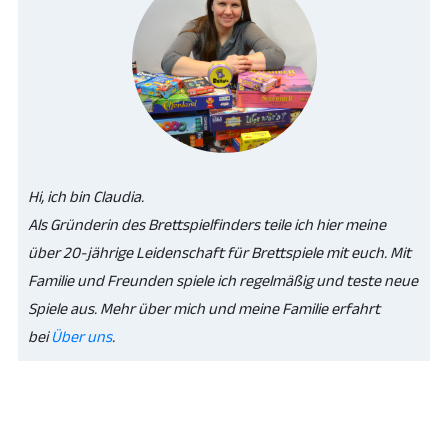
Hi, ich bin Claudia.
Als Gründerin des Brettspielfinders teile ich hier meine
über 20-jährige Leidenschaft für Brettspiele mit euch. Mit
Familie und Freunden spiele ich regelmäßig und teste neue
Spiele aus. Mehr über mich und meine Familie erfahrt
bei
Über uns
.