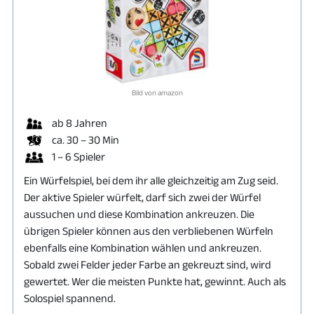
Bild von amazon
ab 8 Jahren
ca. 30 – 30 Min
1 – 6 Spieler
Ein Würfelspiel, bei dem ihr alle gleichzeitig am Zug seid.
Der aktive Spieler würfelt, darf sich zwei der Würfel
aussuchen und diese Kombination ankreuzen. Die
übrigen Spieler können aus den verbliebenen Würfeln
ebenfalls eine Kombination wählen und ankreuzen.
Sobald zwei Felder jeder Farbe an gekreuzt sind, wird
gewertet. Wer die meisten Punkte hat, gewinnt. Auch als
Solospiel spannend.