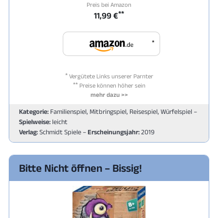
Preis bei Amazon
**
11,99 €
*
*
Vergütete Links unserer Parnter
**
Preise können höher sein
mehr dazu >>
Kategorie:
Familienspiel, Mitbringspiel, Reisespiel, Würfelspiel –
Spielweise:
leicht
Verlag:
Schmidt Spiele –
Erscheinungsjahr:
2019
Bitte Nicht öffnen – Bissig!