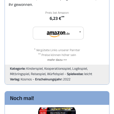
ihr gewonnen.
Preis bei Amazon
**
6,23 €
*
*
Vergütete Links unserer Parnter
**
Preise können höher sein
mehr dazu >>
Kategorie:
Kinderspiel, Kooperationsspiel, Logikspiel,
Mitbringspiel, Reisespiel, Würfelspiel –
Spielweise:
leicht
Verlag:
Kosmos –
Erscheinungsjahr:
2022
Noch mal!