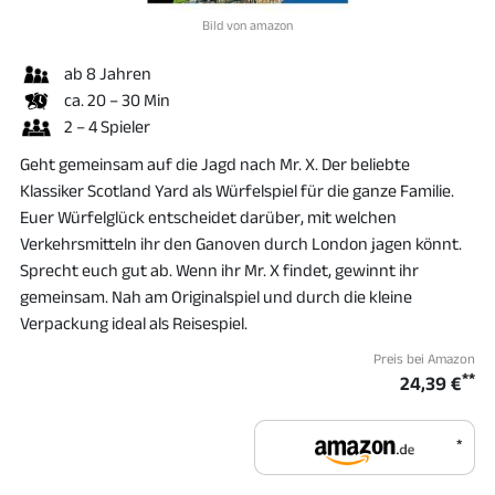
Bild von amazon
ab 8 Jahren
ca. 20 – 30 Min
2 – 4 Spieler
Geht gemeinsam auf die Jagd nach Mr. X. Der beliebte
Klassiker Scotland Yard als Würfelspiel für die ganze Familie.
Euer Würfelglück entscheidet darüber, mit welchen
Verkehrsmitteln ihr den Ganoven durch London jagen könnt.
Sprecht euch gut ab. Wenn ihr Mr. X findet, gewinnt ihr
gemeinsam. Nah am Originalspiel und durch die kleine
Verpackung ideal als Reisespiel.
Preis bei Amazon
**
24,39 €
*