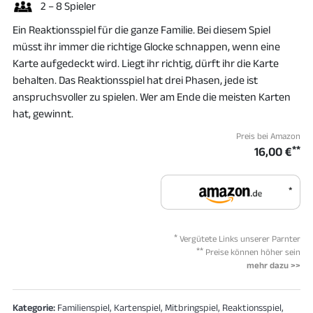
2 – 8 Spieler
Ein Reaktionsspiel für die ganze Familie. Bei diesem Spiel
müsst ihr immer die richtige Glocke schnappen, wenn eine
Karte aufgedeckt wird. Liegt ihr richtig, dürft ihr die Karte
behalten. Das Reaktionsspiel hat drei Phasen, jede ist
anspruchsvoller zu spielen. Wer am Ende die meisten Karten
hat, gewinnt.
Preis bei Amazon
**
16,00 €
*
*
Vergütete Links unserer Parnter
**
Preise können höher sein
mehr dazu >>
Kategorie:
Familienspiel, Kartenspiel, Mitbringspiel, Reaktionsspiel,