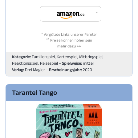
*
*
Vergütete Links unserer Parnter
**
Preise können höher sein
mehr dazu >>
Kategorie:
Familienspiel, Kartenspiel, Mitbringspiel,
Reaktionsspiel, Reisespiel –
Spielweise:
mittel
Verlag:
Drei Magier –
Erscheinungsjahr:
2020
Tarantel Tango