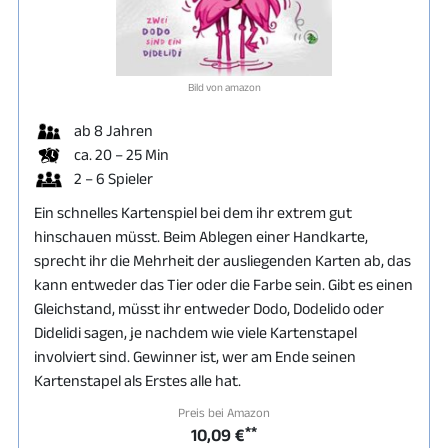
Bild von amazon
ab 8 Jahren
ca. 20 – 25 Min
2 – 6 Spieler
Ein schnelles Kartenspiel bei dem ihr extrem gut
hinschauen müsst. Beim Ablegen einer Handkarte,
sprecht ihr die Mehrheit der ausliegenden Karten ab, das
kann entweder das Tier oder die Farbe sein. Gibt es einen
Gleichstand, müsst ihr entweder Dodo, Dodelido oder
Didelidi sagen, je nachdem wie viele Kartenstapel
involviert sind. Gewinner ist, wer am Ende seinen
Kartenstapel als Erstes alle hat.
Preis bei Amazon
**
10,09 €