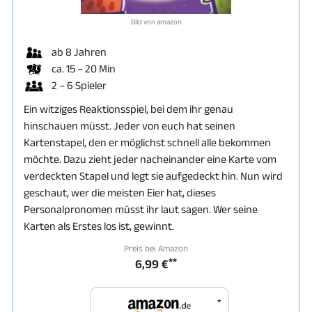
Bild von amazon
ab 8 Jahren
ca. 15 – 20 Min
2 – 6 Spieler
Ein witziges Reaktionsspiel, bei dem ihr genau
hinschauen müsst. Jeder von euch hat seinen
Kartenstapel, den er möglichst schnell alle bekommen
möchte. Dazu zieht jeder nacheinander eine Karte vom
verdeckten Stapel und legt sie aufgedeckt hin. Nun wird
geschaut, wer die meisten Eier hat, dieses
Personalpronomen müsst ihr laut sagen. Wer seine
Karten als Erstes los ist, gewinnt.
Preis bei Amazon
**
6,99 €
*