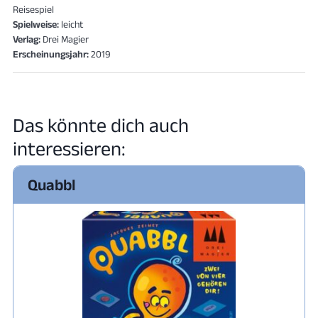
Reisespiel
Spielweise:
leicht
Verlag:
Drei Magier
Erscheinungsjahr:
2019
Das könnte dich auch
interessieren:
Quabbl