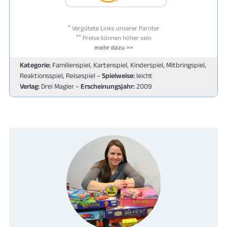
*
Vergütete Links unserer Parnter
**
Preise können höher sein
mehr dazu >>
Kategorie:
Familienspiel, Kartenspiel, Kinderspiel, Mitbringspiel,
Reaktionsspiel, Reisespiel –
Spielweise:
leicht
Verlag:
Drei Magier –
Erscheinungsjahr:
2009