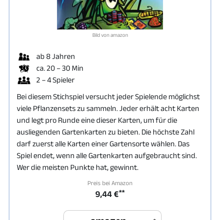
Bild von amazon
ab 8 Jahren
ca. 20 – 30 Min
2 – 4 Spieler
Bei diesem Stichspiel versucht jeder Spielende möglichst
viele Pflanzensets zu sammeln. Jeder erhält acht Karten
und legt pro Runde eine dieser Karten, um für die
ausliegenden Gartenkarten zu bieten. Die höchste Zahl
darf zuerst alle Karten einer Gartensorte wählen. Das
Spiel endet, wenn alle Gartenkarten aufgebraucht sind.
Wer die meisten Punkte hat, gewinnt.
Preis bei Amazon
**
9,44 €