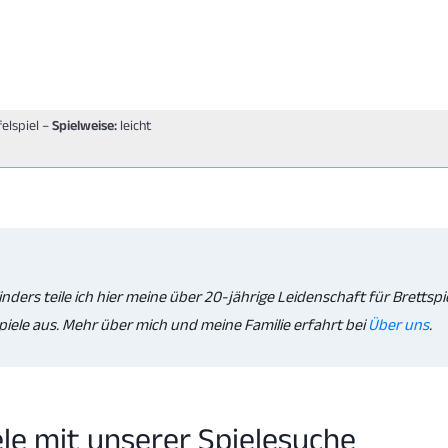
felspiel –
Spielweise:
leicht
inders teile ich hier meine über 20-jährige Leidenschaft für Brettspi
iele aus. Mehr über mich und meine Familie erfahrt bei
Über uns
.
ele mit unserer Spielesuche