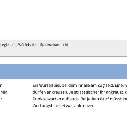
ategiespiel, Würfelspiel –
Spielweise:
leicht
en
Ein Würfelspiel, bei dem ihr alle am Zug seid. Einer w
0 Min
dürfen ankreuzen. Je strategischer ihr ankreuzt,
er
Punkte warten auf euch. Bei jedem Wurf müsst ih
Wertungsblock etwas ankreuzen.