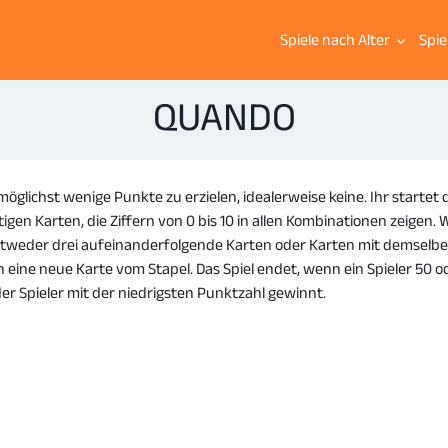
Spiele nach Alter
Spie
QUANDO
 möglichst wenige Punkte zu erzielen, idealerweise keine. Ihr startet 
igen Karten, die Ziffern von 0 bis 10 in allen Kombinationen zeigen.
entweder drei aufeinanderfolgende Karten oder Karten mit demselb
n eine neue Karte vom Stapel. Das Spiel endet, wenn ein Spieler 50
der Spieler mit der niedrigsten Punktzahl gewinnt.