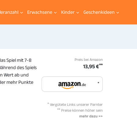
leranzahl
Erwachsene
Kinder
Geschenkideen
Preis bei Amazon
das Spiel mit 7-8
**
13,95 €
 Während des Spiels
en Wert ab und
 oder mehr Punkte
*
*
Vergütete Links unserer Parnter
**
Preise können höher sein
mehr dazu >>