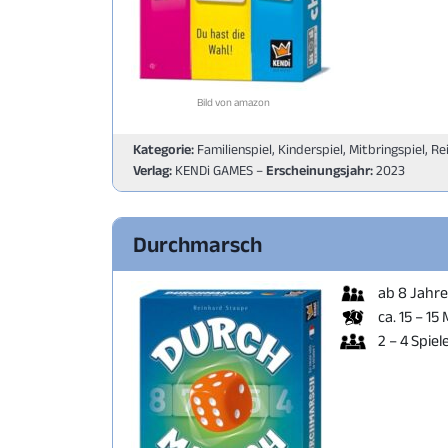
Bild von amazon
Kategorie:
Familienspiel, Kinderspiel, Mitbringspiel, Re
Verlag:
KENDi GAMES –
Erscheinungsjahr:
2023
Durchmarsch
ab 8 Jahr
ca. 15 – 15
2 – 4 Spiel