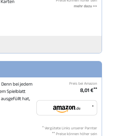
Preise können höher sein
3 Karten
mehr dazu >>
Preis bei Amazon
t. Denn bei jedem
**
8,01 €
nem Spielblatt
 ausgefüllt hat,
*
*
Vergütete Links unserer Parnter
**
Preise können höher sein