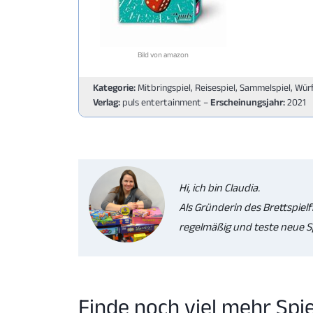
Bild von amazon
Kategorie:
Mitbringspiel, Reisespiel, Sammelspiel, Wür
Verlag:
puls entertainment –
Erscheinungsjahr:
2021
Hi, ich bin Claudia.
Als Gründerin des Brettspielf
regelmäßig und teste neue Sp
Finde noch viel mehr Spi