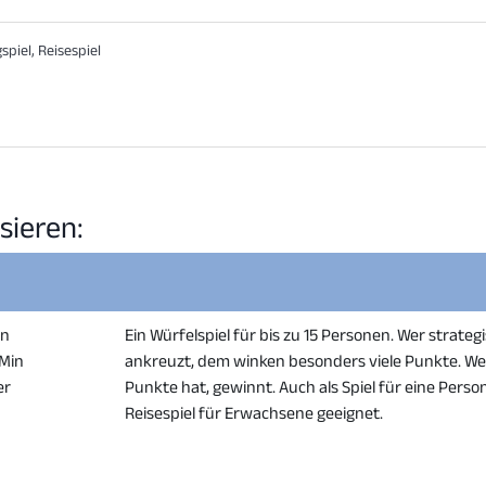
spiel, Reisespiel
sieren:
en
Ein Würfelspiel für bis zu 15 Personen. Wer strategi
 Min
ankreuzt, dem winken besonders viele Punkte. We
er
Punkte hat, gewinnt. Auch als Spiel für eine Perso
Reisespiel für Erwachsene geeignet.