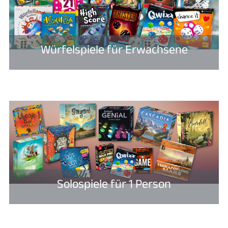
Würfelspiele für Erwachsene
Solospiele für 1 Person