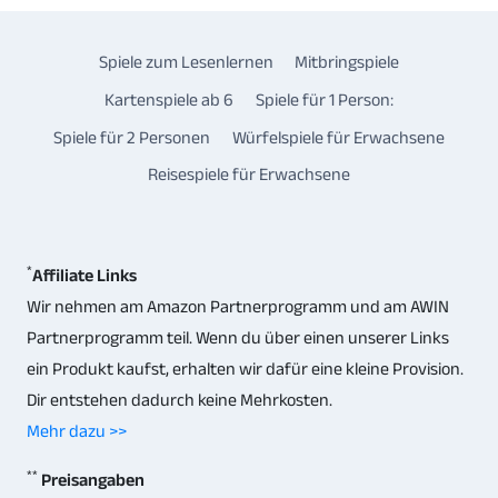
Spiele zum Lesenlernen
Mitbringspiele
Kartenspiele ab 6
Spiele für 1 Person:
Spiele für 2 Personen
Würfelspiele für Erwachsene
Reisespiele für Erwachsene
*
Affiliate Links
Wir nehmen am Amazon Partnerprogramm und am AWIN
Partnerprogramm teil. Wenn du über einen unserer Links
ein Produkt kaufst, erhalten wir dafür eine kleine Provision.
Dir entstehen dadurch keine Mehrkosten.
Mehr dazu >>
**
Preisangaben