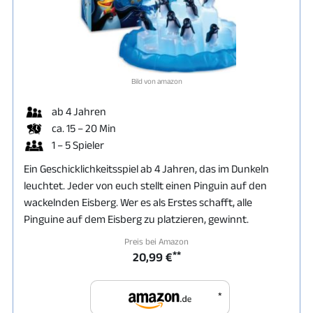
Bild von amazon
ab 4 Jahren
ca. 15 – 20 Min
1 – 5 Spieler
Ein Geschicklichkeitsspiel ab 4 Jahren, das im Dunkeln
leuchtet. Jeder von euch stellt einen Pinguin auf den
wackelnden Eisberg. Wer es als Erstes schafft, alle
Pinguine auf dem Eisberg zu platzieren, gewinnt.
Preis bei Amazon
**
20,99 €
*