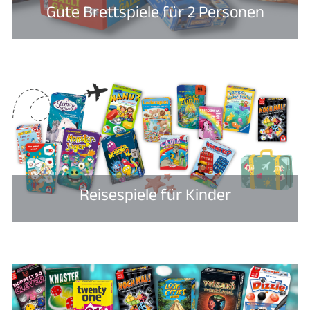
Gute Brettspiele für 2 Personen​
Reisespiele für Kinder