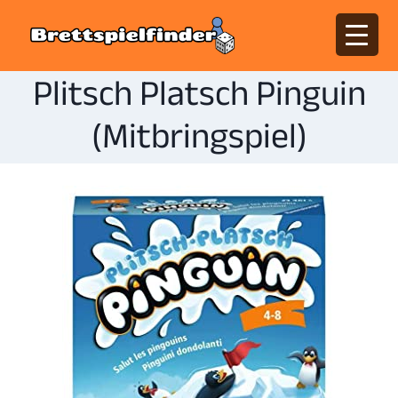
Plitsch Platsch Pinguin
(Mitbringspiel)