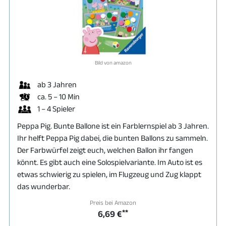
Bild von amazon
ab 3 Jahren
ca. 5 – 10 Min
1 – 4 Spieler
Peppa Pig. Bunte Ballone ist ein Farblernspiel ab 3 Jahren.
Ihr helft Peppa Pig dabei, die bunten Ballons zu sammeln.
Der Farbwürfel zeigt euch, welchen Ballon ihr fangen
könnt. Es gibt auch eine Solospielvariante. Im Auto ist es
etwas schwierig zu spielen, im Flugzeug und Zug klappt
das wunderbar.
Preis bei Amazon
**
6,69 €