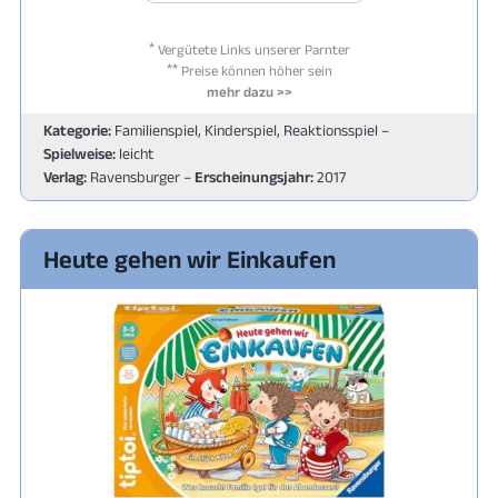
*
Vergütete Links unserer Parnter
**
Preise können höher sein
mehr dazu >>
Kategorie:
Familienspiel, Kinderspiel, Reaktionsspiel –
Spielweise:
leicht
Verlag:
Ravensburger –
Erscheinungsjahr:
2017
Heute gehen wir Einkaufen