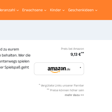
leranzahl
Erwachsene
Kinder
Geschenkideen
Preis bei Amazon
end zu eurem
**
9,13 €
n behalten. Wer die
 unterwegs spielen
der Spielspaß geht
*
*
Vergütete Links unserer Parnter
**
Preise können höher sein
mehr dazu >>