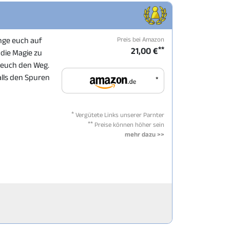
Preis bei Amazon
inge euch auf
**
21,00 €
die Magie zu
n euch den Weg.
lls den Spuren
*
*
Vergütete Links unserer Parnter
**
Preise können höher sein
mehr dazu >>