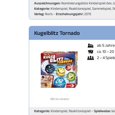
Auszeichnungen:
Nominierungsliste Kinderspiel des J
Kategorie:
Kinderspiel, Reaktionsspiel, Sammelspiel, S
Verlag:
Noris –
Erscheinungsjahr:
2015
Kugelblitz Tornado
ab 5 Jahr
ca. 10 – 20
2 – 4 Spiel
Bild von amazon
Kategorie:
Kinderspiel, Reaktionsspiel –
Spielweise:
le