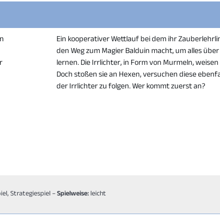
en
Ein kooperativer Wettlauf bei dem ihr Zauberlehrl
den Weg zum Magier Balduin macht, um alles über 
r
lernen. Die Irrlichter, in Form von Murmeln, weise
Doch stoßen sie an Hexen, versuchen diese ebenfa
der Irrlichter zu folgen. Wer kommt zuerst an?
iel, Strategiespiel –
Spielweise:
leicht