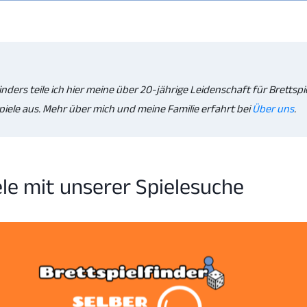
inders teile ich hier meine über 20-jährige Leidenschaft für Brettspi
iele aus. Mehr über mich und meine Familie erfahrt bei
Über uns
.
ele mit unserer Spielesuche