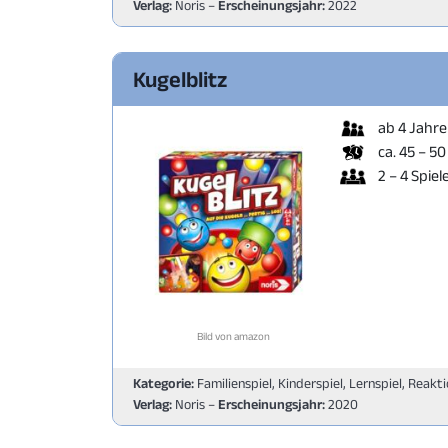
Verlag:
Noris –
Erscheinungsjahr:
2022
Kugelblitz
ab 4 Jahr
ca. 45 – 50
2 – 4 Spiel
Bild von amazon
Kategorie:
Familienspiel, Kinderspiel, Lernspiel, Reakt
Verlag:
Noris –
Erscheinungsjahr:
2020