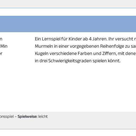
en
Ein Lernspiel für Kinder ab 4 Jahren. Ihr versucht 
 Min
Murmeln in einer vorgegebenen Reihenfolge zu sa
er
Kugeln verschiedene Farben und Ziffern, mit dene
in drei Schwierigkeitsgraden spielen könnt.
ionsspiel –
Spielweise:
leicht