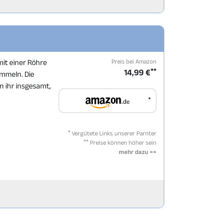
Preis bei Amazon
mit einer Röhre
**
14,99 €
mmeln. Die
n ihr insgesamt,
*
*
Vergütete Links unserer Parnter
**
Preise können höher sein
mehr dazu >>