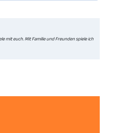
ele mit euch. Mit Familie und Freunden spiele ich