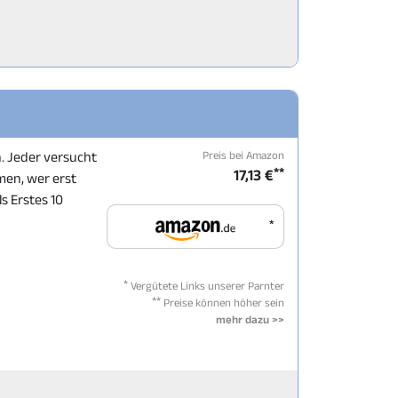
Preis bei Amazon
n. Jeder versucht
**
17,13 €
men, wer erst
s Erstes 10
*
*
Vergütete Links unserer Parnter
**
Preise können höher sein
mehr dazu >>