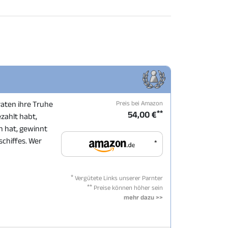
Preis bei Amazon
raten ihre Truhe
**
54,00 €
zahlt habt,
n hat, gewinnt
schiffes. Wer
*
*
Vergütete Links unserer Parnter
**
Preise können höher sein
mehr dazu >>