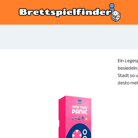
Ein Legesp
besiedeln
Stadt so u
desto mehr