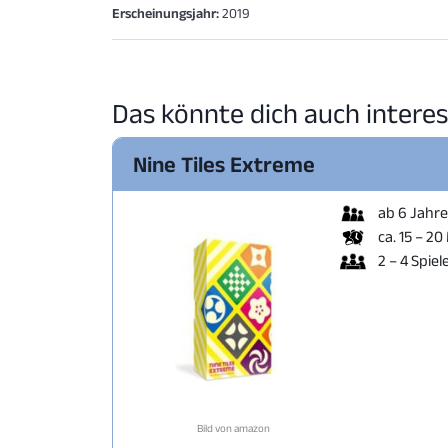
Erscheinungsjahr:
2019
Das könnte dich auch interes
Nine Tiles Extreme
ab 6 Jahr
ca. 15 – 20
2 – 4 Spiel
Bild von amazon