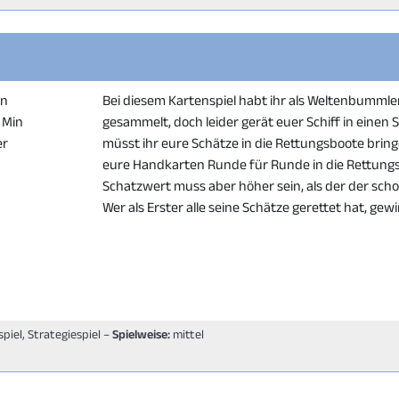
en
Bei diesem Kartenspiel habt ihr als Weltenbummler
0 Min
gesammelt, doch leider gerät euer Schiff in einen
er
müsst ihr eure Schätze in die Rettungsboote bringe
eure Handkarten Runde für Runde in die Rettungs
Schatzwert muss aber höher sein, als der der schon
Wer als Erster alle seine Schätze gerettet hat, gewi
spiel, Strategiespiel –
Spielweise:
mittel