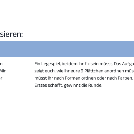
sieren:
en
Ein Legespiel, bei dem ihr fix sein müsst. Das Au
 Min
zeigt euch, wie ihr eure 9 Plättchen anordnen mü
er
müsst ihr nach Formen ordnen oder nach Farben. 
Erstes schafft, gewinnt die Runde.