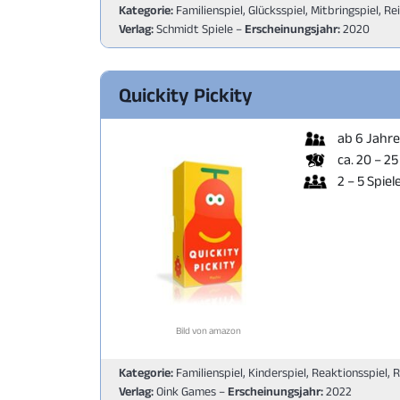
Kategorie:
Familienspiel, Glücksspiel, Mitbringspiel, Re
Verlag:
Schmidt Spiele –
Erscheinungsjahr:
2020
Quickity Pickity
ab 6 Jahr
ca. 20 – 25
2 – 5 Spiel
Bild von amazon
Kategorie:
Familienspiel, Kinderspiel, Reaktionsspiel, 
Verlag:
Oink Games –
Erscheinungsjahr:
2022