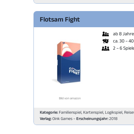
Flotsam Fight
ab 8 Jahr
ca. 30 – 4
2 – 6 Spiel
Bild von amazon
Kategorie:
Familienspiel, Kartenspiel, Logikspiel, Reise
Verlag:
Oink Games –
Erscheinungsjahr:
2018