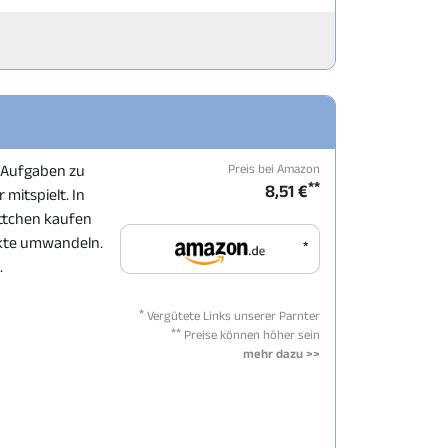
Preis bei Amazon
e Aufgaben zu
**
8,51 €
 mitspielt. In
ttchen kaufen
nkte umwandeln.
*
.
*
Vergütete Links unserer Parnter
**
Preise können höher sein
mehr dazu >>