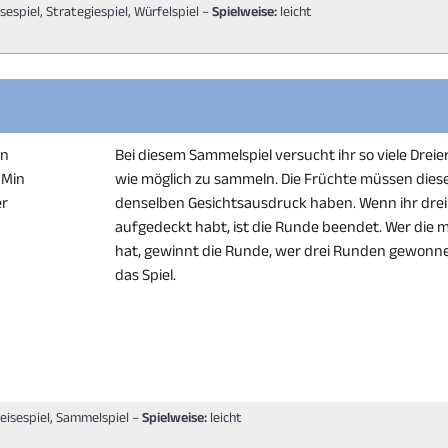
isespiel, Strategiespiel, Würfelspiel –
Spielweise:
leicht
en
Bei diesem Sammelspiel versucht ihr so viele Dre
 Min
wie möglich zu sammeln. Die Früchte müssen dies
er
denselben Gesichtsausdruck haben. Wenn ihr drei
aufgedeckt habt, ist die Runde beendet. Wer die 
hat, gewinnt die Runde, wer drei Runden gewonne
das Spiel.
Reisespiel, Sammelspiel –
Spielweise:
leicht