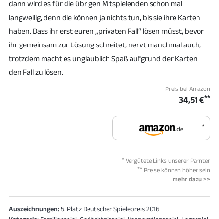
dann wird es für die übrigen Mitspielenden schon mal
langweilig, denn die können ja nichts tun, bis sie ihre Karten
haben. Dass ihr erst euren „privaten Fall“ lösen müsst, bevor
ihr gemeinsam zur Lösung schreitet, nervt manchmal auch,
trotzdem macht es unglaublich Spaß aufgrund der Karten
den Fall zu lösen.
Preis bei Amazon
**
34,51 €
*
*
Vergütete Links unserer Parnter
**
Preise können höher sein
mehr dazu >>
Auszeichnungen:
5. Platz Deutscher Spielepreis 2016
Kategorie:
Familienspiel, Gedächtnisspiel, Kooperationsspiel, Legespiel,