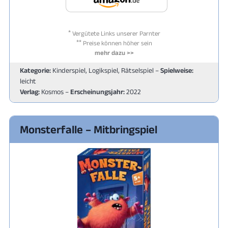
*
Vergütete Links unserer Parnter
**
Preise können höher sein
mehr dazu >>
Kategorie:
Kinderspiel, Logikspiel, Rätselspiel –
Spielweise:
leicht
Verlag:
Kosmos –
Erscheinungsjahr:
2022
Monsterfalle – Mitbringspiel