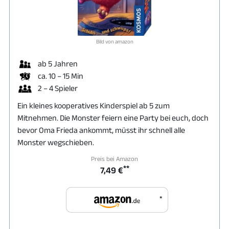
Bild von amazon
ab 5 Jahren
ca. 10 – 15 Min
2 – 4 Spieler
Ein kleines kooperatives Kinderspiel ab 5 zum
Mitnehmen. Die Monster feiern eine Party bei euch, doch
bevor Oma Frieda ankommt, müsst ihr schnell alle
Monster wegschieben.
Preis bei Amazon
**
7,49 €
*