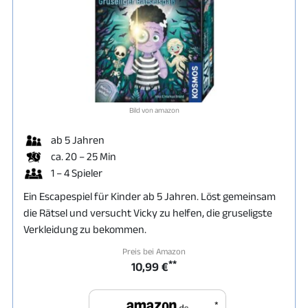
Bild von amazon
ab 5 Jahren
ca. 20 – 25 Min
1 – 4 Spieler
Ein Escapespiel für Kinder ab 5 Jahren. Löst gemeinsam
die Rätsel und versucht Vicky zu helfen, die gruseligste
Verkleidung zu bekommen.
Preis bei Amazon
**
10,99 €
*