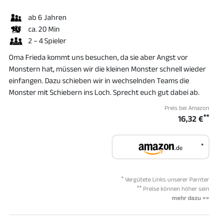
ab 6 Jahren
ca. 20 Min
2 – 4 Spieler
Oma Frieda kommt uns besuchen, da sie aber Angst vor
Monstern hat, müssen wir die kleinen Monster schnell wieder
einfangen. Dazu schieben wir in wechselnden Teams die
Monster mit Schiebern ins Loch. Sprecht euch gut dabei ab.
Preis bei Amazon
**
16,32 €
*
*
Vergütete Links unserer Parnter
**
Preise können höher sein
mehr dazu >>