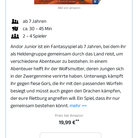
Bild von amazon
ab 7 Jahren
ca. 30 – 45 Min
2 – 4 Spieler
Andor Junior ist ein Fantasyspiel ab 7 Jahren, bei dem ihr
als Heldengruppe gemeinsam durch das Land reist, um
verschiedene Abenteuer zu bestehen. In einem
Abenteuer helft ihr der Wolfsmutter, deren Jungen sich
in der Zwergenmine verirrte haben. Unterwegs kämpft
ihr gegen fiese Gors, die ihr mit den passenden Würfeln
besiegt und müsst auch gegen den Drachen kämpfen,
der eure Rietburg angreifen will. Ein Spiel, dass ihr nur
gemeinsam bestehen könnt.
mehr >>
Preis bei Amazon
**
19,99 €