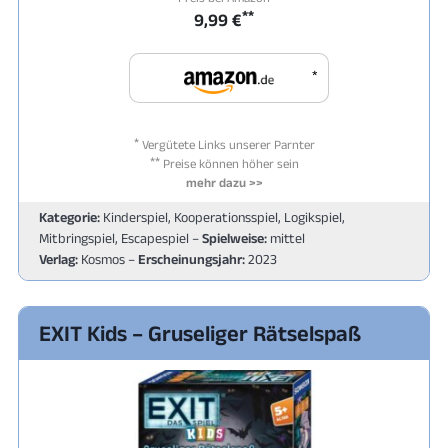
**
9,99 €
*
*
Vergütete Links unserer Parnter
**
Preise können höher sein
mehr dazu >>
Kategorie:
Kinderspiel, Kooperationsspiel, Logikspiel,
Mitbringspiel, Escapespiel –
Spielweise:
mittel
Verlag:
Kosmos –
Erscheinungsjahr:
2023
EXIT Kids – Gruseliger Rätselspaß