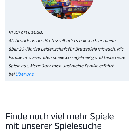
Hi, ich bin Claudia.
Als Gründerin des Brettspielfinders teile ich hier meine
über 20-jährige Leidenschaft für Brettspiele mit euch. Mit
Familie und Freunden spiele ich regelmäßig und teste neue
Spiele aus. Mehr über mich und meine Familie erfahrt
bei
Über uns
.
Finde noch viel mehr Spiele
mit unserer Spielesuche