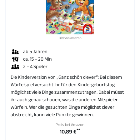
Bild von amazon
ab 5 Jahren
ca. 15 – 20 Min
2 – 4 Spieler
Die Kinderversion von „Ganz schön clever“: Bei diesem
Würfelspiel versucht ihr für den Kindergeburtstag
möglichst viele Dinge zusammenzutragen. Dabei müsst
ihr auch genau schauen, was die anderen Mitspieler
würfeln. Wer die gesuchten Dinge möglichst clever
abstreicht, kann viele Punkte gewinnen.
Preis bei Amazon
**
10,89 €