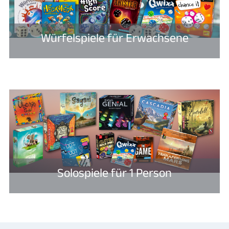
Würfelspiele für Erwachsene
Solospiele für 1 Person