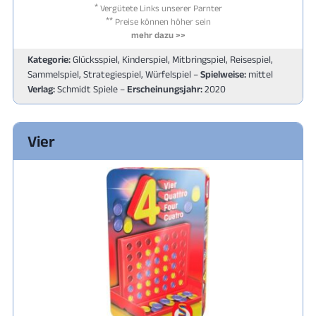
*
Vergütete Links unserer Parnter
**
Preise können höher sein
mehr dazu >>
Kategorie:
Glücksspiel, Kinderspiel, Mitbringspiel, Reisespiel,
Sammelspiel, Strategiespiel, Würfelspiel –
Spielweise:
mittel
Verlag:
Schmidt Spiele –
Erscheinungsjahr:
2020
Vier