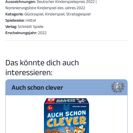
Auszeichnungen:
Deutscher Kinderspielepreis 2022 |
Nominierungsliste Kinderspiel des Jahres 2022
Kategorie:
Glücksspiel, Kinderspiel, Strategiespiel
Spielweise:
mittel
Verlag:
Schmidt Spiele
Erscheinungsjahr:
2022
Das könnte dich auch
interessieren:
Auch schon clever