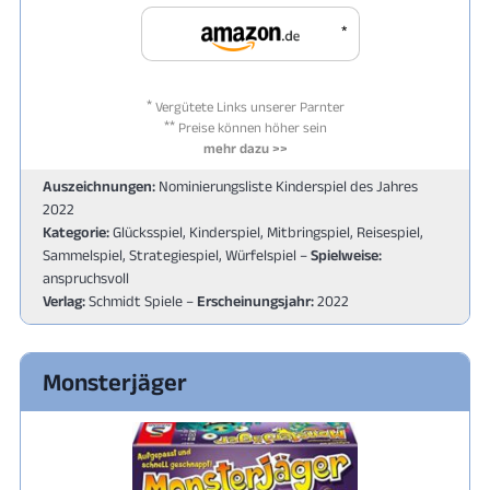
*
*
Vergütete Links unserer Parnter
**
Preise können höher sein
mehr dazu >>
Auszeichnungen:
Nominierungsliste Kinderspiel des Jahres
2022
Kategorie:
Glücksspiel, Kinderspiel, Mitbringspiel, Reisespiel,
Sammelspiel, Strategiespiel, Würfelspiel –
Spielweise:
anspruchsvoll
Verlag:
Schmidt Spiele –
Erscheinungsjahr:
2022
Monsterjäger