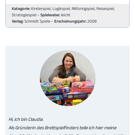
Kategorie:
Kinderspiel, Logikspiel, Mitbringspiel, Reisespiel,
Strategiespiel –
Spielweise:
leicht
Verlag:
Schmidt Spiele –
Erscheinungsjahr:
2008
Hi, ich bin Claudia.
Als Gründerin des Brettspielfinders teile ich hier meine