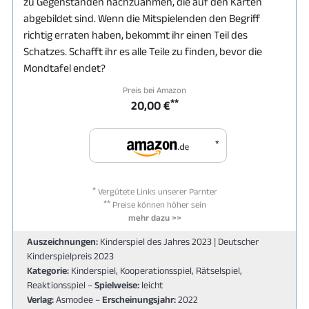
zu Gegenständen nachzuahmen, die auf den Karten
abgebildet sind. Wenn die Mitspielenden den Begriff
richtig erraten haben, bekommt ihr einen Teil des
Schatzes. Schafft ihr es alle Teile zu finden, bevor die
Mondtafel endet?
Preis bei Amazon
**
20,00 €
*
*
Vergütete Links unserer Parnter
**
Preise können höher sein
mehr dazu >>
Auszeichnungen:
Kinderspiel des Jahres 2023 | Deutscher
Kinderspielpreis 2023
Kategorie:
Kinderspiel, Kooperationsspiel, Rätselspiel,
Reaktionsspiel –
Spielweise:
leicht
Verlag:
Asmodee –
Erscheinungsjahr:
2022