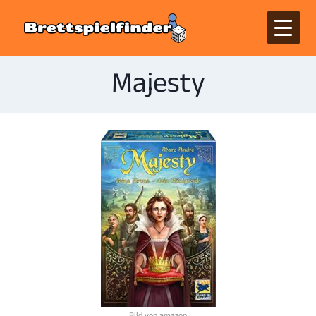
Majesty
Bild von amazon