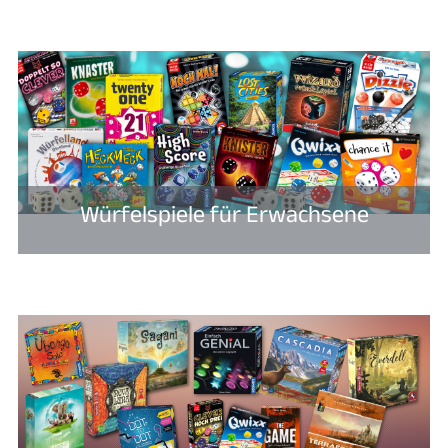
Würfelspiele für Erwachsene