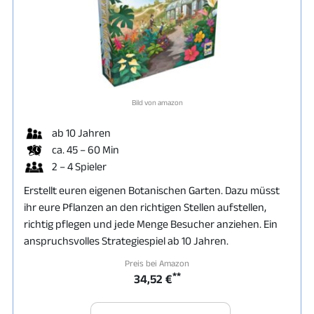
Bild von amazon
ab 10 Jahren
ca. 45 – 60 Min
2 – 4 Spieler
Erstellt euren eigenen Botanischen Garten. Dazu müsst
ihr eure Pflanzen an den richtigen Stellen aufstellen,
richtig pflegen und jede Menge Besucher anziehen. Ein
anspruchsvolles Strategiespiel ab 10 Jahren.
Preis bei Amazon
**
34,52 €