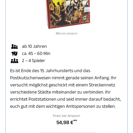
Bild von amazon
ab 10 Jahren
ca. 45 – 60 Min
2 – 4 Spieler
Es ist Ende des 15. Jahrhunderts und das
Postkutschenwesen nimmt gerade seinen Anfang. Ihr
versucht möglichst geschickt mit einem Streckennetz
verschiedene Städte miteinander zu verbinden. Ihr
errichtet Poststationen und seid immer darauf bedacht,
euch gut mit dem wichtigen Amtspersonen zu stellen.
Preis bei Amazon
**
54,98 €