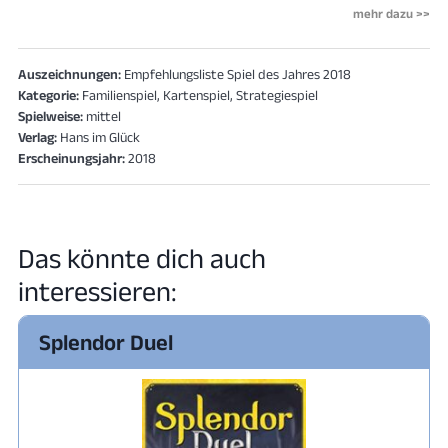
mehr dazu >>
Auszeichnungen:
Empfehlungsliste Spiel des Jahres 2018
Kategorie:
Familienspiel, Kartenspiel, Strategiespiel
Spielweise:
mittel
Verlag:
Hans im Glück
Erscheinungsjahr:
2018
Das könnte dich auch
interessieren:
Splendor Duel