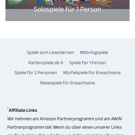
Solospiele für 1 Person
Spiele zum Lesenlernen
Mitbringspiele
Kartenspiele ab 6
Spiele für 1 Person:
Spiele für 2 Personen
Würfelspiele für Erwachsene
Reisespiele für Erwachsene
*
Affiliate Links
Wir nehmen am Amazon Partnerprogramm und am AWIN
Partnerprogramm teil. Wenn du über einen unserer Links