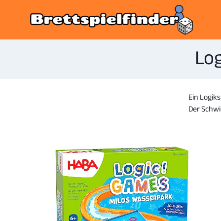
Log
Ein Logik
Der Schwie