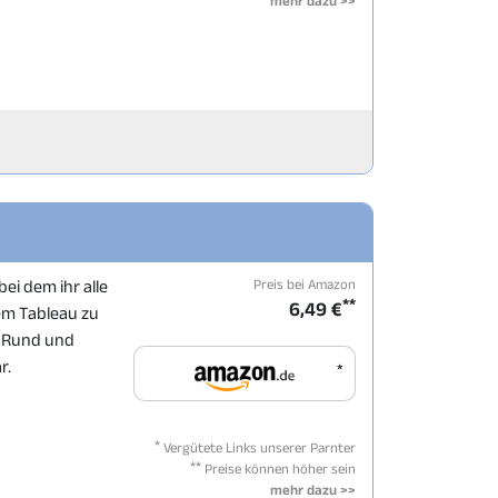
mehr dazu >>
Preis bei Amazon
ei dem ihr alle
**
6,49 €
dem Tableau zu
ie Rund und
r.
*
*
Vergütete Links unserer Parnter
**
Preise können höher sein
mehr dazu >>