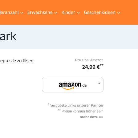
leranzahl
Erwachsene
Kinder
Geschenkideen
park
Preis bei Amazon
epuzzle zu lösen.
**
24,99 €
*
*
Vergütete Links unserer Parnter
**
Preise können höher sein
mehr dazu >>