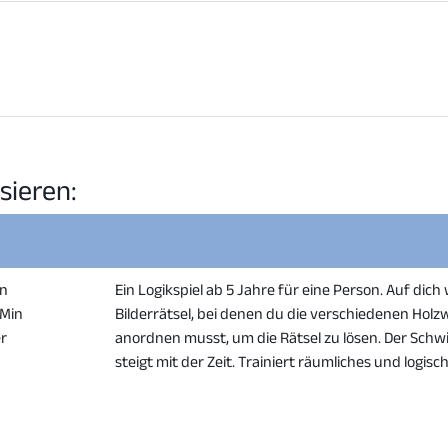
sieren:
en
Ein Logikspiel ab 5 Jahre für eine Person. Auf dic
 Min
Bilderrätsel, bei denen du die verschiedenen Holz
er
anordnen musst, um die Rätsel zu lösen. Der Schwi
steigt mit der Zeit. Trainiert räumliches und logis