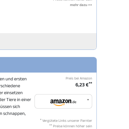
mehr dazu >>
Preis bei Amazon
gen und ersten
**
6,23 €
rschiedene
der einsetzen
der Tiere in einer
*
üssen sich
en schnappen,
*
Vergütete Links unserer Parnter
**
Preise können höher sein