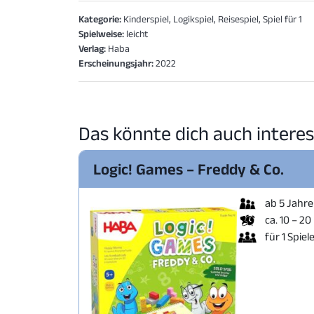
Kategorie:
Kinderspiel, Logikspiel, Reisespiel, Spiel für 1
Spielweise:
leicht
Verlag:
Haba
Erscheinungsjahr:
2022
Das könnte dich auch interes
Logic! Games – Freddy & Co.
ab 5 Jahr
ca. 10 – 20
für 1 Spiel