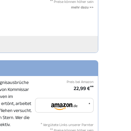
**
Preise können höher sein
mehr dazu >>
Preis bei Amazon
ängnisausbrüche
**
22,99 €
r von Kommissar
oven im
ertönt, arbeitet
*
liehen versucht.
n Stern. Wer die
*
ektiv.
Vergütete Links unserer Parnter
**
Preise können höher sein