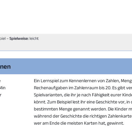
piel –
Spielweise:
leicht
hnen
e
Ein Lernspiel zum Kennenlernen von Zahlen, Men
 Min
Rechenaufgaben im Zahlenraum bis 20. Es gibt ve
r
Spielvarianten, die ihr je nach Fähigkeit eurer Kin
könnt. Zum Beispiel lest ihr eine Geschichte vor, in 
bestimmten Menge genannt werden. Die Kinder m
während der Geschichte die richtigen Zahlenkart
wer am Ende die meisten Karten hat, gewinnt.