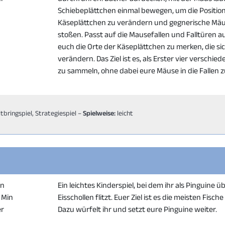
Schiebeplättchen einmal bewegen, um die Positio
Käseplättchen zu verändern und gegnerische Mäu
stoßen. Passt auf die Mausefallen und Falltüren a
euch die Orte der Käseplättchen zu merken, die si
verändern. Das Ziel ist es, als Erster vier verschi
zu sammeln, ohne dabei eure Mäuse in die Fallen z
itbringspiel, Strategiespiel –
Spielweise:
leicht
en
Ein leichtes Kinderspiel, bei dem ihr als Pinguine ü
0 Min
Eisschollen flitzt. Euer Ziel ist es die meisten Fis
er
Dazu würfelt ihr und setzt eure Pinguine weiter.