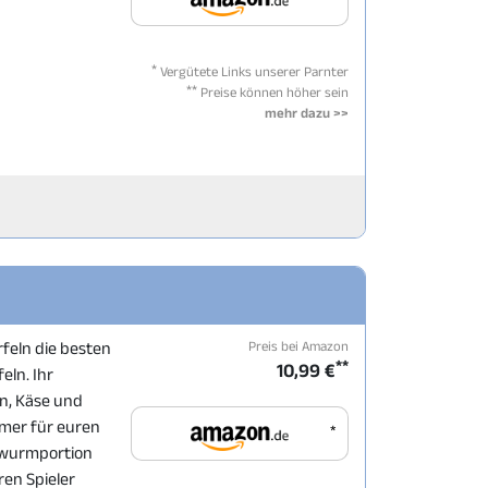
*
Vergütete Links unserer Parnter
**
Preise können höher sein
mehr dazu >>
Preis bei Amazon
feln die besten
**
10,99 €
eln. Ihr
en, Käse und
rmer für euren
*
twurmportion
ren Spieler