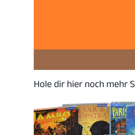
Hole dir hier noch mehr S