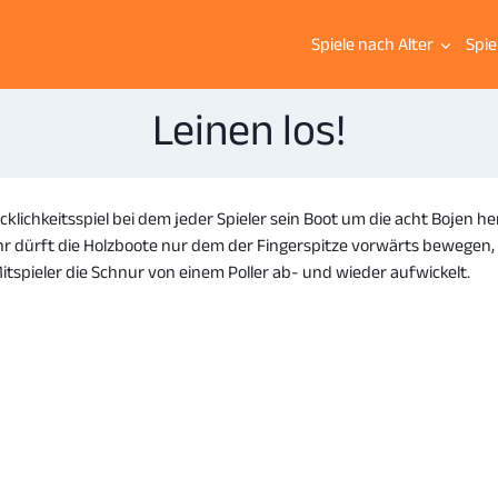
Spiele nach Alter
Spie
Leinen los!
icklichkeitsspiel bei dem jeder Spieler sein Boot um die acht Bojen
hr dürft die Holzboote nur dem der Fingerspitze vorwärts bewegen
itspieler die Schnur von einem Poller ab- und wieder aufwickelt.