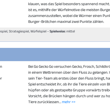
klauen, was das Spiel besonders spannend macht. Z
ist es, mithilfe der Würfelmotive die meisten Burge
zusammenzustellen, wobei die Würmer einen Punk
Burger-Brötchen maximal zwei Punkte zählen.
espiel, Strategiespiel, Würfelspiel –
Spielweise:
mittel
en
Bei Go Gecko Go versuchen Gecko, Frosch, Schildkr
in einem Wettrennen über den Fluss zu gelangen. W
er
sein Tier-Team als erstes über den Fluss bringt, 
Spiel entscheidet ihr, ob ihr die Tiere einzeln von Bl
hüpfen oder als gestapelte Gruppe vorwärts treibe
Vorsicht, die Brücken hängen durch und wer zu ho
Tiere zurücklassen…
mehr >>