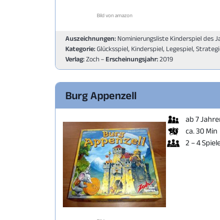
Bild von amazon
Auszeichnungen:
Nominierungsliste Kinderspiel des J
Kategorie:
Glücksspiel, Kinderspiel, Legespiel, Strateg
Verlag:
Zoch –
Erscheinungsjahr:
2019
Burg Appenzell
ab 7 Jahre
ca. 30 Min
2 – 4 Spiel