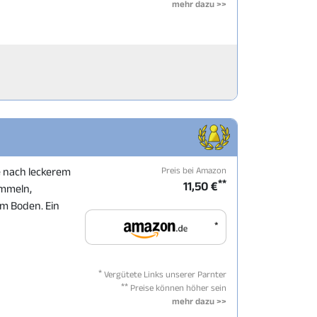
mehr dazu >>
Preis bei Amazon
e nach leckerem
**
11,50 €
ammeln,
m Boden. Ein
*
*
Vergütete Links unserer Parnter
**
Preise können höher sein
mehr dazu >>