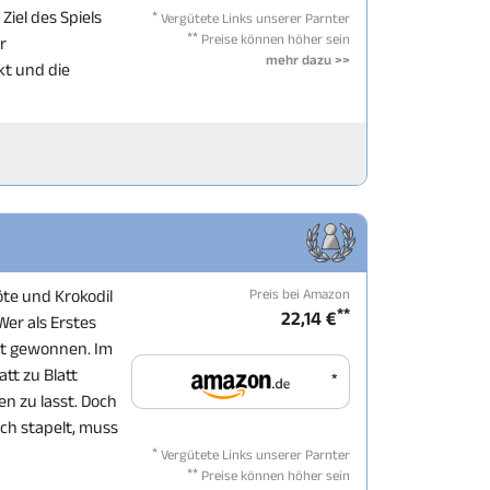
*
iel des Spiels
Vergütete Links unserer Parnter
**
Preise können höher sein
r
mehr dazu >>
t und die
Preis bei Amazon
öte und Krokodil
**
22,14 €
er als Erstes
hat gewonnen. Im
att zu Blatt
*
n zu lasst. Doch
ch stapelt, muss
*
Vergütete Links unserer Parnter
**
Preise können höher sein