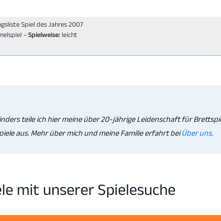
gsliste Spiel des Jahres 2007
melspiel –
Spielweise:
leicht
inders teile ich hier meine über 20-jährige Leidenschaft für Brettspi
iele aus. Mehr über mich und meine Familie erfahrt bei
Über uns
.
ele mit unserer Spielesuche