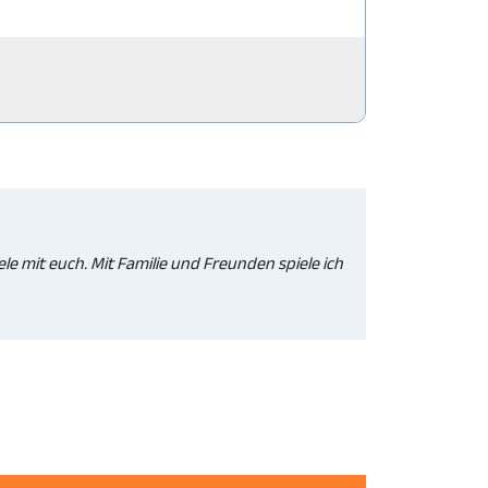
ele mit euch. Mit Familie und Freunden spiele ich