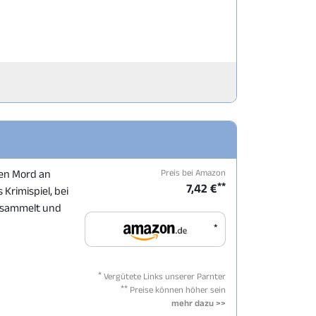
Preis bei Amazon
 den Mord an
**
7,42 €
Krimispiel, bei
e sammelt und
*
*
Vergütete Links unserer Parnter
**
Preise können höher sein
mehr dazu >>