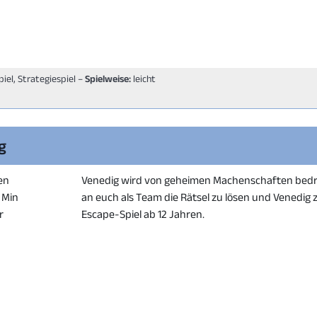
piel, Strategiespiel –
Spielweise:
leicht
g
en
Venedig wird von geheimen Machenschaften bedro
0 Min
an euch als Team die Rätsel zu lösen und Venedig z
r
Escape-Spiel ab 12 Jahren.