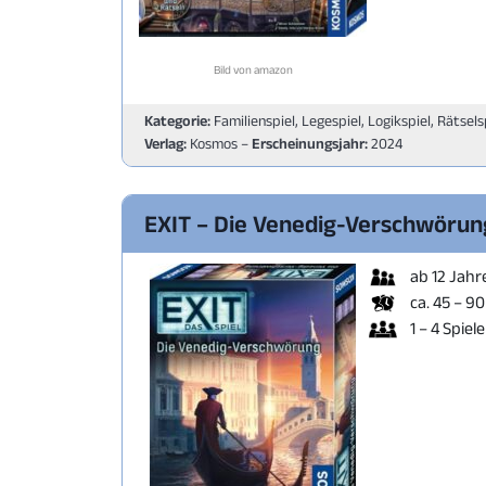
Bild von amazon
Kategorie:
Familienspiel, Legespiel, Logikspiel, Rätsels
Verlag:
Kosmos –
Erscheinungsjahr:
2024
EXIT – Die Venedig-Verschwörun
ab 12 Jahr
ca. 45 – 9
1 – 4 Spiele