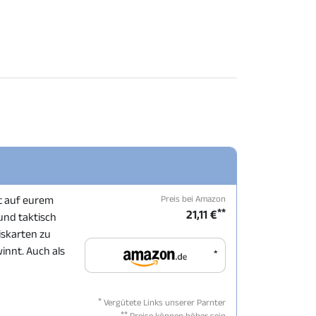
Preis bei Amazon
ht auf eurem
**
21,11 €
und taktisch
iskarten zu
innt. Auch als
*
*
Vergütete Links unserer Parnter
**
Preise können höher sein