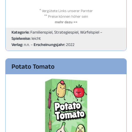
*
Vergütete Links unserer Parnter
**
Preise können höher sein
mehr dazu >>
Kategorie:
Familienspiel, Strategiespiel, Würfelspiel –
Spielweise:
leicht
Verlag:
n.n. –
Erscheinungsjahr:
2022
Potato Tomato