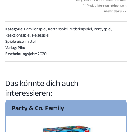
**
Preise können höher sein
mehr dazu >>
Kategorie:
Familienspiel, Kartenspiel, Mitbringspiel, Partyspiel,
Reaktionsspiel, Reisespiel
Spielweise:
mittel
Verlag:
Pihu
Erscheinungsjahr:
2020
Das könnte dich auch
interessieren:
Party & Co. Family