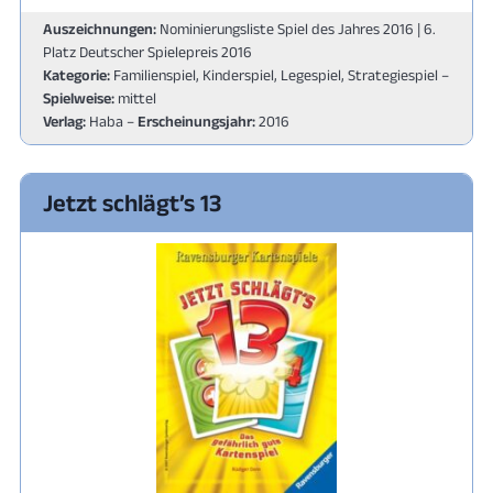
Auszeichnungen:
Nominierungsliste Spiel des Jahres 2016 | 6.
Platz Deutscher Spielepreis 2016
Kategorie:
Familienspiel, Kinderspiel, Legespiel, Strategiespiel –
Spielweise:
mittel
Verlag:
Haba –
Erscheinungsjahr:
2016
Jetzt schlägt’s 13