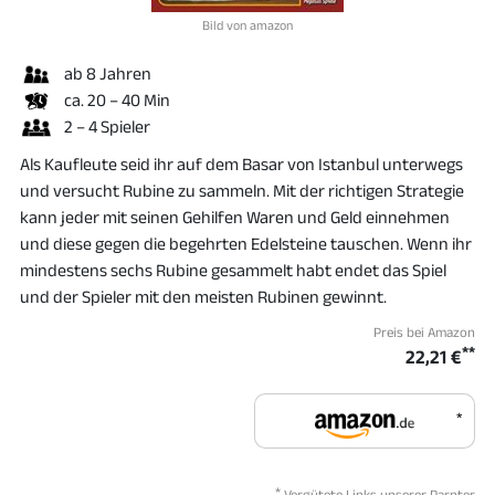
Bild von amazon
ab 8 Jahren
ca. 20 – 40 Min
2 – 4 Spieler
Als Kaufleute seid ihr auf dem Basar von Istanbul unterwegs
und versucht Rubine zu sammeln. Mit der richtigen Strategie
kann jeder mit seinen Gehilfen Waren und Geld einnehmen
und diese gegen die begehrten Edelsteine tauschen. Wenn ihr
mindestens sechs Rubine gesammelt habt endet das Spiel
und der Spieler mit den meisten Rubinen gewinnt.
Preis bei Amazon
**
22,21 €
*
*
Vergütete Links unserer Parnter