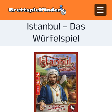
Istanbul – Das
Würfelspiel