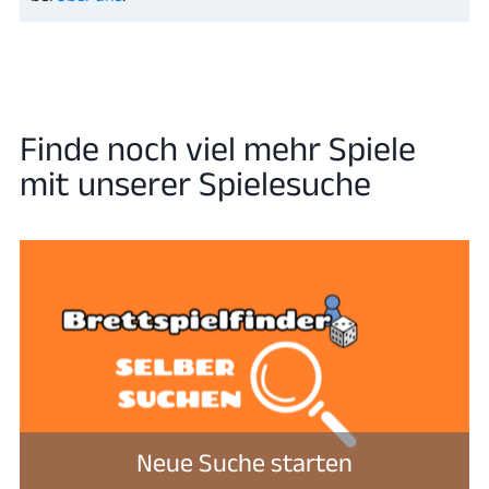
Finde noch viel mehr Spiele
mit unserer Spielesuche
Neue Suche starten