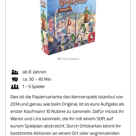
Bild von amazon
ab 8 Jahren
ca. 30 – 45 Min
1 – 5 Spieler
Dies ist die Papiervariante des Kennerspiels Istanbul von
2014 und genau wie beim Original, ist es eure Aufgabe als
erster Kaufmann 10 Rubine zu sammeln. Dafür müsst ihr
Waren und Lira sammeln, die ihr mit einem Stift auf
eurem Spielplan abstreicht. Durch Ortskarten könnt ihr
bestimmte Aktionen an einem Ort oder angrenzenden