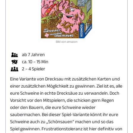
Bild von amazon
ab 7 Jahren
ca. 10 – 15 Min
2 – 4 Spieler
Eine Variante von Drecksau mit zusätzlichen Karten und
einer zusätzlichen Möglichkeit zu gewinnen. Ziel ist es, alle
eure Schweine in echte Drecksäue zu verwandeln. Doch
Vorsicht vor den Mitspielern, die schicken gern Regen
oder den Bauern, die eure Schweine wieder
saubermachen. Bei dieser Spiel-Variante könnt ihr eure
Schweine auch zu „Schönsauen“ machen und so das
Spiel gewinnen. Frustrationstoleranz ist hier definitiv von