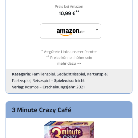
Preis bei Amazon
**
10,99 €
*
*
Vergütete Links unserer Parnter
**
Preise können höher sein
mehr dazu >>
Kategorie:
Familienspiel, Gedächtnisspiel, Kartenspiel,
Partyspiel, Reisespiel –
Spielweise:
leicht
Verlag:
Kosmos –
Erscheinungsjahr:
2021
3 Minute Crazy Café