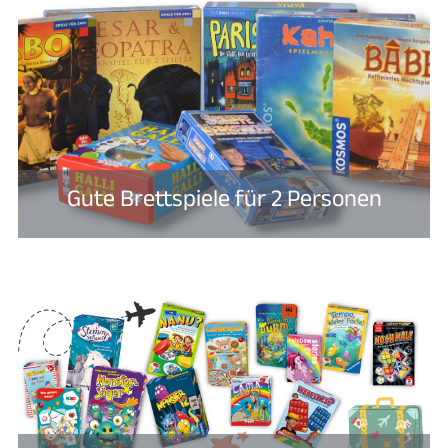
Gute Brettspiele für 2 Personen​