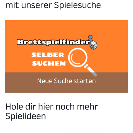
mit unserer Spielesuche
Neue Suche starten
Hole dir hier noch mehr
Spielideen