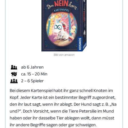
Bild von amazon
ab 6 Jahren
ca. 15 – 20 Min
2 – 6 Spieler
Bei diesem Kartenspiel habt ihr ganz schnell Knoten im
Kopf. Jeder Karte ist ein bestimmter Begriff zugeordnet,
den ihr laut sagt, wenn ihr ablegt. Der Hund sagt z. B. „Na
und?“. Doch Vorsicht, wenn die Tiere Petersilie im Mund
haben oder ihr dasselbe Tier ablegen wollt, dann müsst
ihr andere Begriffe sagen oder gar schweigen.