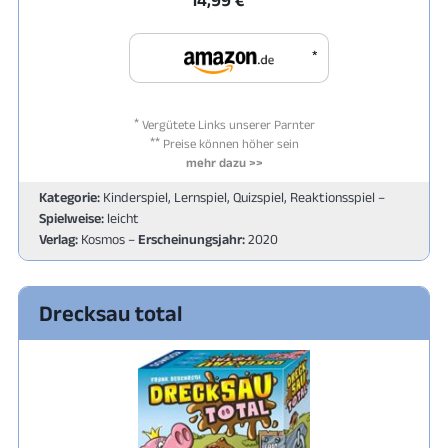
14,99 €
*
*
Vergütete Links unserer Parnter
**
Preise können höher sein
mehr dazu >>
Kategorie:
Kinderspiel, Lernspiel, Quizspiel, Reaktionsspiel –
Spielweise:
leicht
Verlag:
Kosmos –
Erscheinungsjahr:
2020
Drecksau total