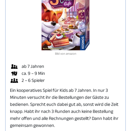
Bild von amazon
ab 7 Jahren
ca. 9 – 9 Min
2 – 6 Spieler
Ein kooperatives Spiel für Kids ab 7 Jahren. In nur 3
Minuten versucht ihr die Bestellungen der Gäste zu
bedienen. Sprecht euch dabei gut ab, sonst wird die Zeit
knapp. Habt ihr nach 3 Runden auch keine Bestellung
mehr offen und alle Rechnungen gestellt? Dann habt ihr
gemeinsam gewonnen.