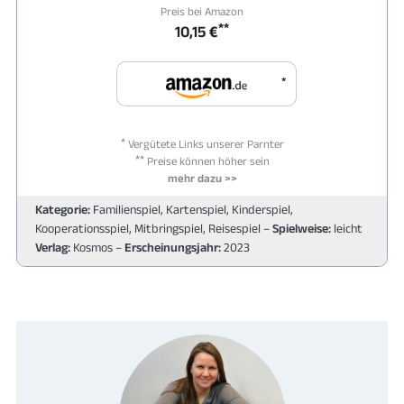
Preis bei Amazon
**
10,15 €
*
*
Vergütete Links unserer Parnter
**
Preise können höher sein
mehr dazu >>
Kategorie:
Familienspiel, Kartenspiel, Kinderspiel,
Kooperationsspiel, Mitbringspiel, Reisespiel –
Spielweise:
leicht
Verlag:
Kosmos –
Erscheinungsjahr:
2023