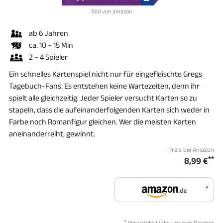
Bild von amazon
ab 6 Jahren
ca. 10 – 15 Min
2 – 4 Spieler
Ein schnelles Kartenspiel nicht nur für eingefleischte Gregs
Tagebuch-Fans. Es entstehen keine Wartezeiten, denn ihr
spielt alle gleichzeitig. Jeder Spieler versucht Karten so zu
stapeln, dass die aufeinanderfolgenden Karten sich weder in
Farbe noch Romanfigur gleichen. Wer die meisten Karten
aneinanderreiht, gewinnt.
Preis bei Amazon
**
8,99 €
*
*
Vergütete Links unserer Parnter