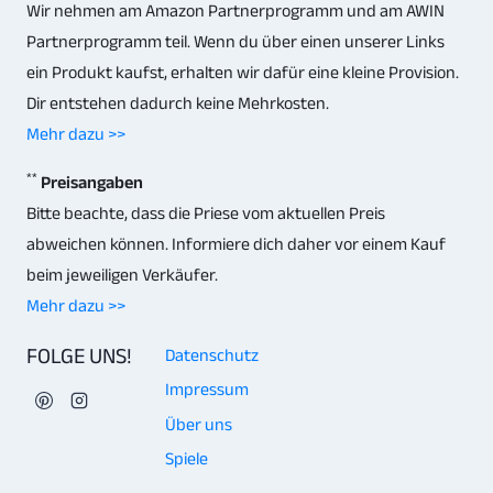
Wir nehmen am Amazon Partnerprogramm und am AWIN
Partnerprogramm teil. Wenn du über einen unserer Links
ein Produkt kaufst, erhalten wir dafür eine kleine Provision.
Dir entstehen dadurch keine Mehrkosten.
Mehr dazu >>
**
Preisangaben
Bitte beachte, dass die Priese vom aktuellen Preis
abweichen können. Informiere dich daher vor einem Kauf
beim jeweiligen Verkäufer.
Mehr dazu >>
FOLGE UNS!
Datenschutz
Impressum
Über uns
Spiele