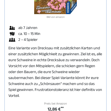
Bild von amazon
ab 7 Jahren
ca. 10 – 15 Min
2 – 4 Spieler
Eine Variante von Drecksau mit zusätzlichen Karten und
einer zusätzlichen Möglichkeit zu gewinnen. Ziel ist es, alle
eure Schweine in echte Drecksäue zu verwandeln. Doch
Vorsicht vor den Mitspielern, die schicken gern Regen
oder den Bauern, die eure Schweine wieder
saubermachen. Bei dieser Spiel-Variante könnt ihr eure
Schweine auch zu „Schönsauen“ machen und so das
Spiel gewinnen. Frustrationstoleranz ist hier definitiv von
Vorteil.
Preis bei Amazon
**
12,86 €