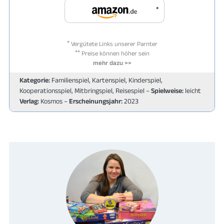
*
*
Vergütete Links unserer Parnter
**
Preise können höher sein
mehr dazu >>
Kategorie:
Familienspiel, Kartenspiel, Kinderspiel,
Kooperationsspiel, Mitbringspiel, Reisespiel –
Spielweise:
leicht
Verlag:
Kosmos –
Erscheinungsjahr:
2023