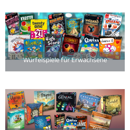
Würfelspiele für Erwachsene