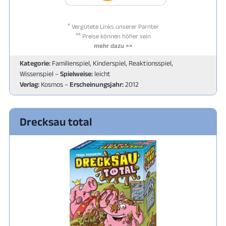
*
Vergütete Links unserer Parnter
**
Preise können höher sein
mehr dazu >>
Kategorie:
Familienspiel, Kinderspiel, Reaktionsspiel,
Wissenspiel –
Spielweise:
leicht
Verlag:
Kosmos –
Erscheinungsjahr:
2012
Drecksau total