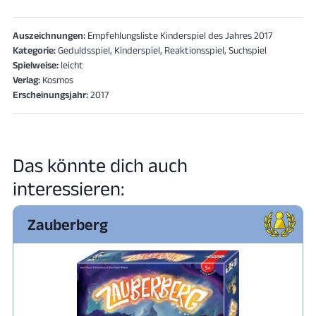
Auszeichnungen:
Empfehlungsliste Kinderspiel des Jahres 2017
Kategorie:
Geduldsspiel, Kinderspiel, Reaktionsspiel, Suchspiel
Spielweise:
leicht
Verlag:
Kosmos
Erscheinungsjahr:
2017
Das könnte dich auch
interessieren:
Zauberberg