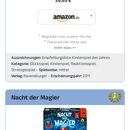
39,45 €
*
*
Vergütete Links unserer Parnter
**
Preise können höher sein
mehr dazu >>
Auszeichnungen:
Empfehlungsliste Kinderspiel des Jahres
Kategorie:
Glücksspiel, Kinderspiel, Reaktionsspiel,
Strategiespiel –
Spielweise:
mittel
Verlag:
Ravensburger –
Erscheinungsjahr:
2011
Nacht der Magier