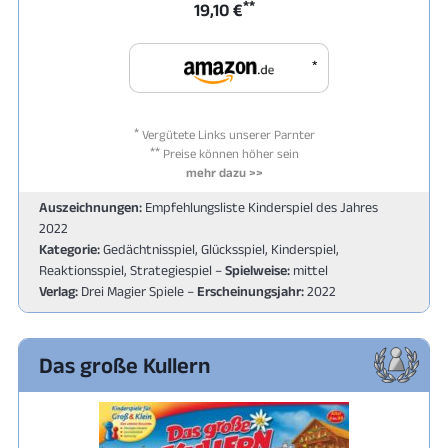
**
19,10 €
*
*
Vergütete Links unserer Parnter
**
Preise können höher sein
mehr dazu >>
Auszeichnungen:
Empfehlungsliste Kinderspiel des Jahres
2022
Kategorie:
Gedächtnisspiel, Glücksspiel, Kinderspiel,
Reaktionsspiel, Strategiespiel –
Spielweise:
mittel
Verlag:
Drei Magier Spiele –
Erscheinungsjahr:
2022
Das große Kullern