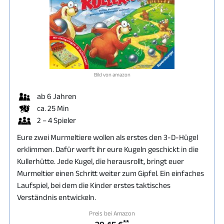
Bild von amazon
ab 6 Jahren
ca. 25 Min
2 – 4 Spieler
Eure zwei Murmeltiere wollen als erstes den 3-D-Hügel
erklimmen. Dafür werft ihr eure Kugeln geschickt in die
Kullerhütte. Jede Kugel, die herausrollt, bringt euer
Murmeltier einen Schritt weiter zum Gipfel. Ein einfaches
Laufspiel, bei dem die Kinder erstes taktisches
Verständnis entwickeln.
Preis bei Amazon
**