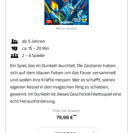
Bild von amazon
ab 5 Jahren
ca. 15 – 20 Min
2 – 4 Spieler
Ein Spiel, das im Dunkeln leuchtet. Die Zauberer haben
sich auf dem blauen Felsen um das Feuer versammelt
und wollen ihre Kräfte messen. Wer es schafft, seinen
eigenen Kessel in den magischen Ring zu schieben,
gewinnt. Im Dunkeln ist dieses Geschicklichkeitsspiel eine
echt Herausforderung.
Preis bei Amazon
**
79,98 €