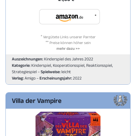
*
*
Vergütete Links unserer Parnter
**
Preise können höher sein
mehr dazu >>
Auszeichnungen:
Kinderspiel des Jahres 2022
Kategorie:
Kinderspiel, Kooperationsspiel, Reaktionsspiel,
Strategiespiel –
Spielweise:
leicht
Verlag:
Amigo –
Erscheinungsjahr:
2022
Villa der Vampire