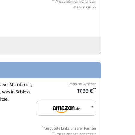
**
Preise können höher sein
mehr dazu >>
Preis bei Amazon
 zwei Abenteuer,
**
17,99 €
, was in Schloss
tsel.
*
*
Vergütete Links unserer Parnter
**
Preise können höher sein