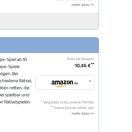
mehr dazu >>
Preis bei Amazon
pe-Spiel ab 10
**
10,46 €
ape-Spiele
mögen. Bei
chiedene Rätsel,
*
lden retten, die
iel spielbar und
*
on Rätselspielen
Vergütete Links unserer Parnter
**
Preise können höher sein
mehr dazu >>