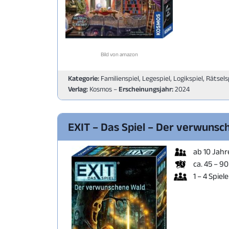
Bild von amazon
Kategorie:
Familienspiel, Legespiel, Logikspiel, Rätsels
Verlag:
Kosmos –
Erscheinungsjahr:
2024
EXIT – Das Spiel – Der verwunsc
ab 10 Jahr
ca. 45 – 9
1 – 4 Spiele