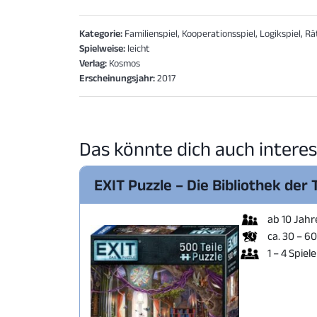
Kategorie:
Familienspiel, Kooperationsspiel, Logikspiel, Rä
Spielweise:
leicht
Verlag:
Kosmos
Erscheinungsjahr:
2017
Das könnte dich auch interes
EXIT Puzzle – Die Bibliothek der
ab 10 Jahr
ca. 30 – 6
1 – 4 Spiele