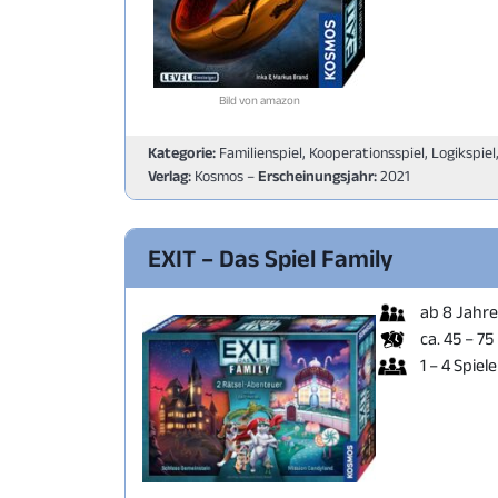
Bild von amazon
Kategorie:
Familienspiel, Kooperationsspiel, Logikspiel,
Verlag:
Kosmos –
Erscheinungsjahr:
2021
EXIT – Das Spiel Family
ab 8 Jahr
ca. 45 – 75
1 – 4 Spiele