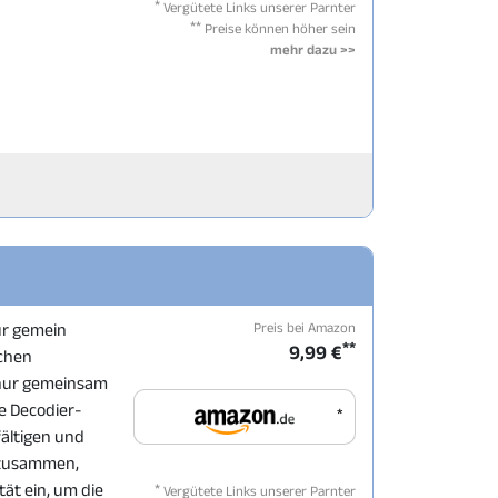
*
Vergütete Links unserer Parnter
**
Preise können höher sein
mehr dazu >>
Preis bei Amazon
ur gemein
**
9,99 €
schen
 nur gemeinsam
e Decodier-
*
fältigen und
t zusammen,
*
ät ein, um die
Vergütete Links unserer Parnter