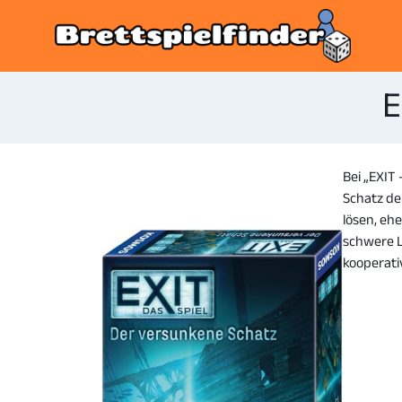
E
Bei „EXIT
Schatz de
lösen, eh
schwere L
kooperativ