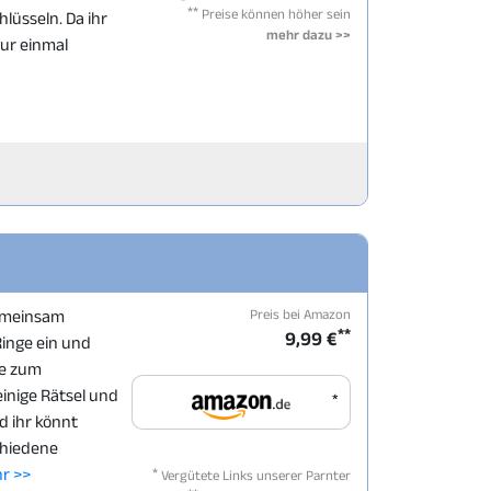
**
Preise können höher sein
üsseln. Da ihr
mehr dazu >>
nur einmal
Preis bei Amazon
gemeinsam
**
9,99 €
Ringe ein und
se zum
inige Rätsel und
*
d ihr könnt
chiedene
*
r >>
Vergütete Links unserer Parnter