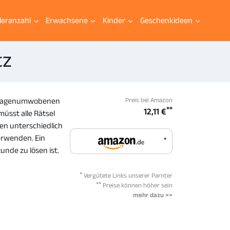
leranzahl
Erwachsene
Kinder
Geschenkideen
tz
Preis bei Amazon
em sagenumwobenen
**
12,11 €
üsst alle Rätsel
ten unterschiedlich
erwenden. Ein
*
unde zu lösen ist.
*
Vergütete Links unserer Parnter
**
Preise können höher sein
mehr dazu >>