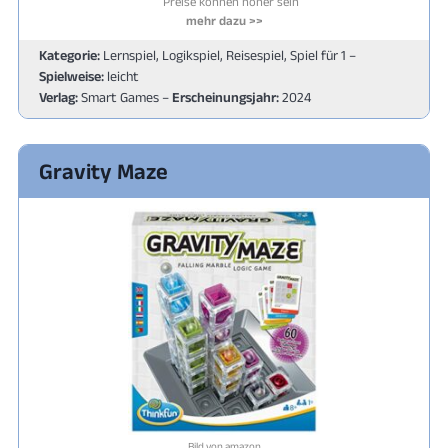
Preise können höher sein
mehr dazu >>
Kategorie:
Lernspiel, Logikspiel, Reisespiel, Spiel für 1 –
Spielweise:
leicht
Verlag:
Smart Games –
Erscheinungsjahr:
2024
Gravity Maze
Bild von amazon