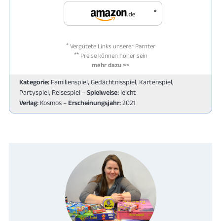
*
*
Vergütete Links unserer Parnter
**
Preise können höher sein
mehr dazu >>
Kategorie:
Familienspiel, Gedächtnisspiel, Kartenspiel,
Partyspiel, Reisespiel –
Spielweise:
leicht
Verlag:
Kosmos –
Erscheinungsjahr:
2021