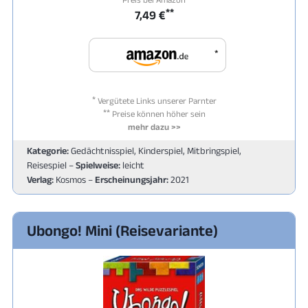
**
7,49 €
*
*
Vergütete Links unserer Parnter
**
Preise können höher sein
mehr dazu >>
Kategorie:
Gedächtnisspiel, Kinderspiel, Mitbringspiel,
Reisespiel –
Spielweise:
leicht
Verlag:
Kosmos –
Erscheinungsjahr:
2021
Ubongo! Mini (Reisevariante)