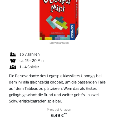
Bild von amazon
ab 7 Jahren
ca. 15 – 20 Min
1 – 4 Spieler
Die Reisevariante des Legespielklassikers Ubongo, bei
dem ihr alle gleichzeitig knobelt, um die passenden Teile
auf dem Tableau zu platzieren. Wem das als Erstes
gelingt, gewinnt die Rund und weiter geht’s. In zwei
Schwierigkeitsgraden spielbar.
Preis bei Amazon
**
6,49 €