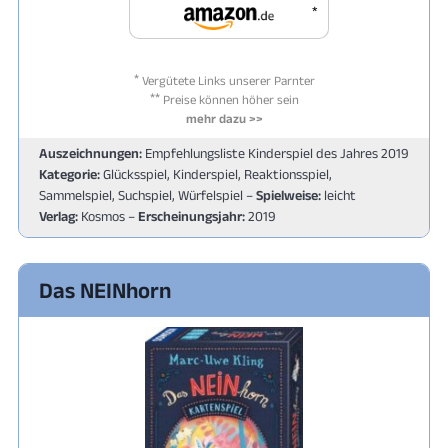
*
*
Vergütete Links unserer Parnter
**
Preise können höher sein
mehr dazu >>
Auszeichnungen:
Empfehlungsliste Kinderspiel des Jahres 2019
Kategorie:
Glücksspiel, Kinderspiel, Reaktionsspiel,
Sammelspiel, Suchspiel, Würfelspiel –
Spielweise:
leicht
Verlag:
Kosmos –
Erscheinungsjahr:
2019
Das NEINhorn