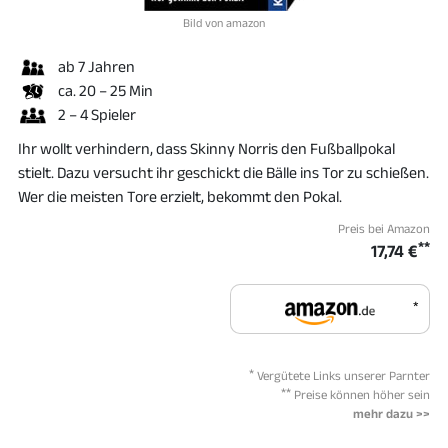
Bild von amazon
ab 7 Jahren
ca. 20 – 25 Min
2 – 4 Spieler
Ihr wollt verhindern, dass Skinny Norris den Fußballpokal
stielt. Dazu versucht ihr geschickt die Bälle ins Tor zu schießen.
Wer die meisten Tore erzielt, bekommt den Pokal.
Preis bei Amazon
**
17,74 €
*
*
Vergütete Links unserer Parnter
**
Preise können höher sein
mehr dazu >>