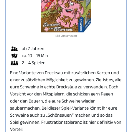
Bild von amazon
ab 7 Jahren
ca. 10 – 15 Min
2 – 4 Spieler
Eine Variante von Drecksau mit zusätzlichen Karten und
einer zusätzlichen Möglichkeit zu gewinnen. Ziel ist es, alle
eure Schweine in echte Drecksäue zu verwandeln. Doch
Vorsicht vor den Mitspielern, die schicken gern Regen
oder den Bauern, die eure Schweine wieder
saubermachen. Bei dieser Spiel-Variante könnt ihr eure
Schweine auch zu „Schönsauen“ machen und so das
Spiel gewinnen. Frustrationstoleranz ist hier definitiv von
Vorteil.