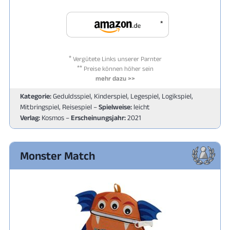
*
*
Vergütete Links unserer Parnter
**
Preise können höher sein
mehr dazu >>
Kategorie:
Geduldsspiel, Kinderspiel, Legespiel, Logikspiel,
Mitbringspiel, Reisespiel –
Spielweise:
leicht
Verlag:
Kosmos –
Erscheinungsjahr:
2021
Monster Match