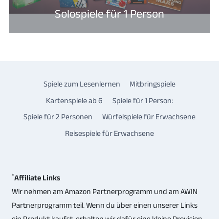
Solospiele für 1 Person
Spiele zum Lesenlernen
Mitbringspiele
Kartenspiele ab 6
Spiele für 1 Person:
Spiele für 2 Personen
Würfelspiele für Erwachsene
Reisespiele für Erwachsene
*
Affiliate Links
Wir nehmen am Amazon Partnerprogramm und am AWIN
Partnerprogramm teil. Wenn du über einen unserer Links
ein Produkt kaufst, erhalten wir dafür eine kleine Provision.