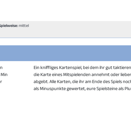
Spielweise:
mittel
en
Ein kniffliges Kartenspiel, bei dem ihr gut taktiere
0 Min
die Karte eines Mitspielenden annehmt oder lieber
er
abgebt. Alle Karten, die ihr am Ende des Spiels no
als Minuspunkte gewertet, eure Spielsteine als Pl