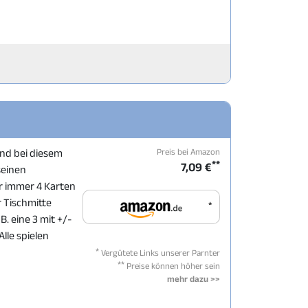
Preis bei Amazon
nd bei diesem
**
7,09 €
seinen
hr immer 4 Karten
 Tischmitte
*
B. eine 3 mit +/-
Alle spielen
*
Vergütete Links unserer Parnter
**
Preise können höher sein
mehr dazu >>