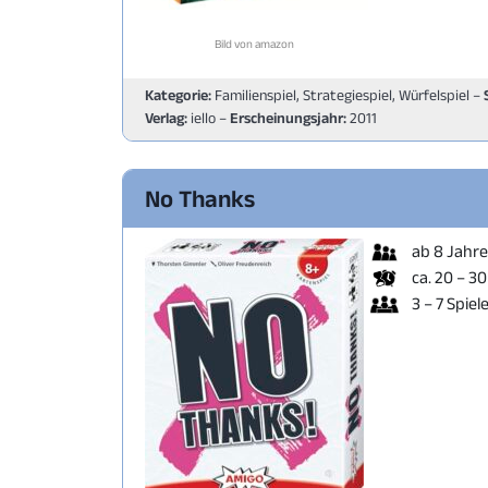
Bild von amazon
Kategorie:
Familienspiel, Strategiespiel, Würfelspiel –
Verlag:
iello –
Erscheinungsjahr:
2011
No Thanks
ab 8 Jahr
ca. 20 – 3
3 – 7 Spiel