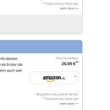
**
Preise können höher sein
mehr dazu >>
Preis bei Amazon
 mit deinem
**
26,99 €
als Erster die
 denn auch wer
*
*
Vergütete Links unserer Parnter
**
Preise können höher sein
mehr dazu >>