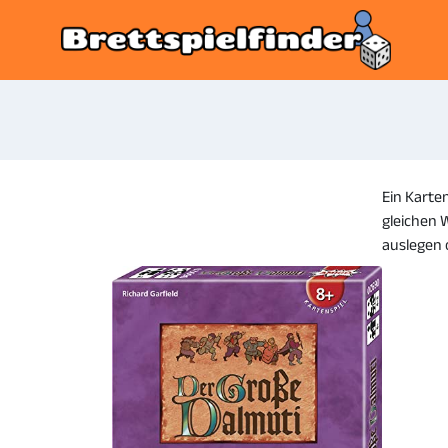
Ein Karten
gleichen 
auslegen o