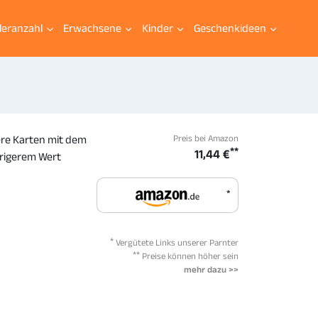
leranzahl
Erwachsene
Kinder
Geschenkideen
Preis bei Amazon
rere Karten mit dem
**
11,44 €
drigerem Wert
*
*
Vergütete Links unserer Parnter
**
Preise können höher sein
mehr dazu >>