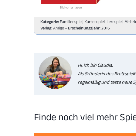
Bild von amazon
Kategorie:
Familienspiel, Kartenspiel, Lernspiel, Mitbri
Verlag:
Amigo –
Erscheinungsjahr:
2016
Hi, ich bin Claudia.
Als Gründerin des Brettspielf
regelmäßig und teste neue Sp
Finde noch viel mehr Spi