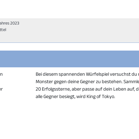
Jahres 2023
ttel
en
Bei diesem spannenden Würfelspiel versuchst du
Monster gegen deine Gegner zu bestehen. Sammle 
er
20 Erfolgssterne, aber passe auf dein Leben auf,
alle Gegner besiegt, wird King of Tokyo.