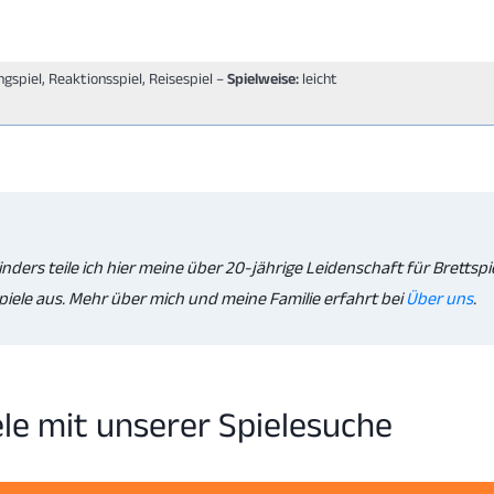
ngspiel, Reaktionsspiel, Reisespiel –
Spielweise:
leicht
inders teile ich hier meine über 20-jährige Leidenschaft für Brettspi
iele aus. Mehr über mich und meine Familie erfahrt bei
Über uns
.
ele mit unserer Spielesuche