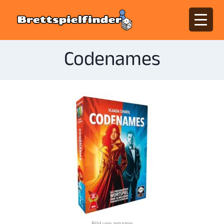
Codenames
Bild von amazon