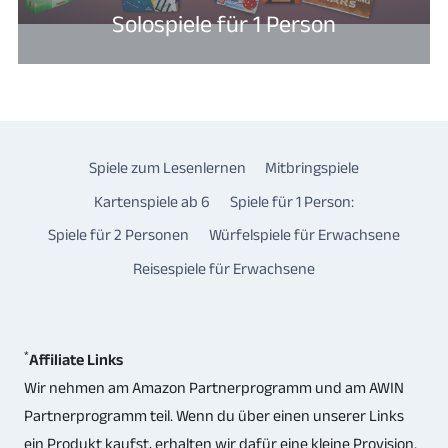
Solospiele für 1 Person
Spiele zum Lesenlernen
Mitbringspiele
Kartenspiele ab 6
Spiele für 1 Person:
Spiele für 2 Personen
Würfelspiele für Erwachsene
Reisespiele für Erwachsene
*
Affiliate Links
Wir nehmen am Amazon Partnerprogramm und am AWIN
Partnerprogramm teil. Wenn du über einen unserer Links
ein Produkt kaufst, erhalten wir dafür eine kleine Provision.