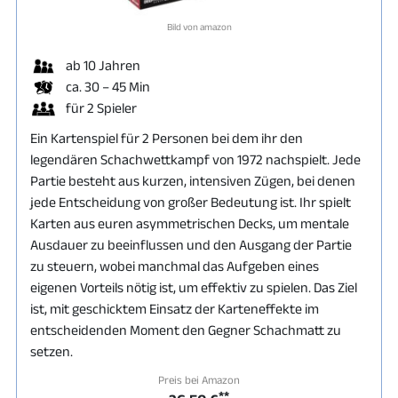
Bild von amazon
ab 10 Jahren
ca. 30 – 45 Min
für 2 Spieler
Ein Kartenspiel für 2 Personen bei dem ihr den
legendären Schachwettkampf von 1972 nachspielt. Jede
Partie besteht aus kurzen, intensiven Zügen, bei denen
jede Entscheidung von großer Bedeutung ist. Ihr spielt
Karten aus euren asymmetrischen Decks, um mentale
Ausdauer zu beeinflussen und den Ausgang der Partie
zu steuern, wobei manchmal das Aufgeben eines
eigenen Vorteils nötig ist, um effektiv zu spielen. Das Ziel
ist, mit geschicktem Einsatz der Karteneffekte im
entscheidenden Moment den Gegner Schachmatt zu
setzen.
Preis bei Amazon
**