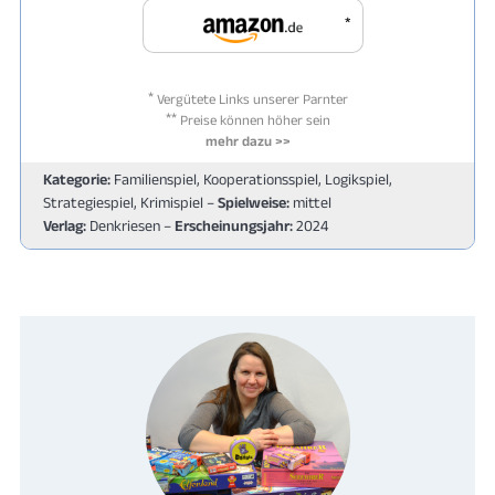
*
*
Vergütete Links unserer Parnter
**
Preise können höher sein
mehr dazu >>
Kategorie:
Familienspiel, Kooperationsspiel, Logikspiel,
Strategiespiel, Krimispiel –
Spielweise:
mittel
Verlag:
Denkriesen –
Erscheinungsjahr:
2024