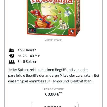
Bild von amazon
ab 9 Jahren
ca. 25 – 40 Min
3 – 6 Spieler
Jeder Spieler zeichnet seinen Begriff und versucht
parallel die Begriffe der anderen Mitspieler zu erraten. Bei
diesem Spiel kommt es auf Tempo und Kreativität an.
Preis bei Amazon
**
60,00 €