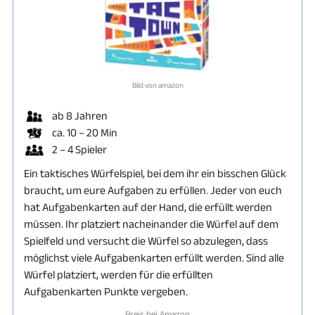
Bild von amazon
ab 8 Jahren
ca. 10 – 20 Min
2 – 4 Spieler
Ein taktisches Würfelspiel, bei dem ihr ein bisschen Glück
braucht, um eure Aufgaben zu erfüllen. Jeder von euch
hat Aufgabenkarten auf der Hand, die erfüllt werden
müssen. Ihr platziert nacheinander die Würfel auf dem
Spielfeld und versucht die Würfel so abzulegen, dass
möglichst viele Aufgabenkarten erfüllt werden. Sind alle
Würfel platziert, werden für die erfüllten
Aufgabenkarten Punkte vergeben.
Preis bei Amazon