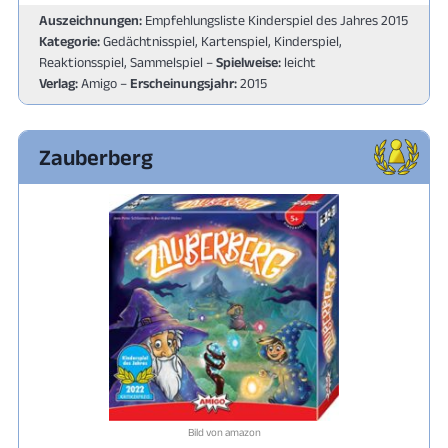
Auszeichnungen:
Empfehlungsliste Kinderspiel des Jahres 2015
Kategorie:
Gedächtnisspiel, Kartenspiel, Kinderspiel,
Reaktionsspiel, Sammelspiel –
Spielweise:
leicht
Verlag:
Amigo –
Erscheinungsjahr:
2015
Zauberberg
Bild von amazon