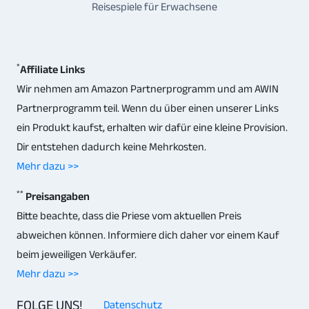
Reisespiele für Erwachsene
*
Affiliate Links
Wir nehmen am Amazon Partnerprogramm und am AWIN
Partnerprogramm teil. Wenn du über einen unserer Links
ein Produkt kaufst, erhalten wir dafür eine kleine Provision.
Dir entstehen dadurch keine Mehrkosten.
Mehr dazu >>
**
Preisangaben
Bitte beachte, dass die Priese vom aktuellen Preis
abweichen können. Informiere dich daher vor einem Kauf
beim jeweiligen Verkäufer.
Mehr dazu >>
FOLGE UNS!
Datenschutz