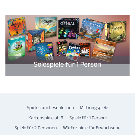
Solospiele für 1 Person
Spiele zum Lesenlernen
Mitbringspiele
Kartenspiele ab 6
Spiele für 1 Person:
Spiele für 2 Personen
Würfelspiele für Erwachsene