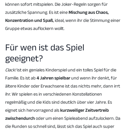
können sofort mitspielen. Die Joker-Regeln sorgen für
zusätzliche Spannung. Es ist eine
Mischung aus Chaos,
Konzentration und Spaß
, ideal, wenn ihr die Stimmung einer
Gruppe etwas auflockern wollt.
Für wen ist das Spiel
geeignet?
Clack!
ist ein geniales Kinderspiel und ein tolles Spiel für die
Familie. Es ist ab
4 Jahren spielbar
und wenn ihr denkt, für
ältere Kinder oder Erwachsene ist das nichts mehr, dann irrt
ihr. Wir spielen es in verschiedenen Konstellationen
regelmäßig und die Kids sind deutlich über vier Jahre. Es
eignet sich hervorragend als
kurzweiliger Zeitvertreib
zwischendurch
oder um einen Spieleabend aufzulockern. Da
die Runden so schnell sind, lässt sich das Spiel auch super