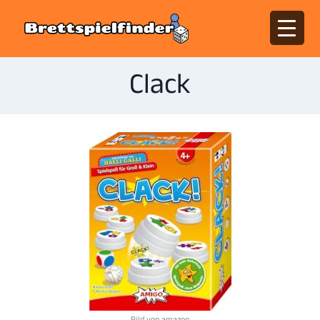
Clack
Bild von amazon