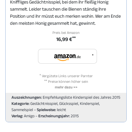
Kniffliges Gedächtnisspiel, bei dem ihr fleißig Honig
sammelt. Leider tauschen die Bienen ständig ihre
Position und ihr müsst euch merken wohin. Wer am Ende
den meisten Honig gesammelt hat, gewinnt.
Preis bei Amazon
**
16,99 €
*
*
Vergütete Links unserer Parnter
**
Preise können höher sein
mehr dazu >>
Auszeichnungen:
Empfehlungsliste Kinderspiel des Jahres 2015
Kategorie:
Gedächtnisspiel, Glücksspiel, Kinderspiel,
Sammelspiel –
Spielweise:
leicht
Verlag:
Amigo –
Erscheinungsjahr:
2015