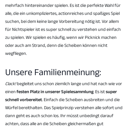
mehrfach hintereinander spielen. Es ist die perfekte Wahl für
alle, die ein unkompliziertes, actionreiches und spaßiges Spiel
suchen, bei dem keine lange Vorbereitung nötig ist. Vor allem
für Nichtspieler ist es super schnell zu verstehen und einfach
zu spielen. Wir spielen es häufig, wenn wir Picknick machen
oder auch am Strand, denn die Scheiben können nicht
wegfliegen.
Unsere Familienmeinung:
Clack!
begleitet uns schon ziemlich lange und hat nach wie vor
einen
festen Platz in unserer Spielesammlung
. Es ist
super
schnell vorbereitet
. Einfach die Scheiben ausbreiten und die
Würfel bereithalten. Das Spielprinzip verstehen alle sofort und
dann geht es auch schon los. Ihr müsst unbedingt darauf
achten, dass alle an die Scheiben gleichermaßen gut