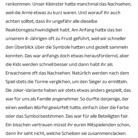
rankommen. Unser Kleinster hatte manchmal das Nachsehen,
weil die Arme etwas zu kurz waren. Und worauf ihr auch
achten solltet, dass ihr ungefähr alle dieselbe
Reaktionsgeschwindigkeit habt. Am Anfang hatte das bei
unserem 4-Jährigen oft zu Frust geführt, weil wir schneller
den Überblick über die Symbole hatten und gezielt sammeln
konnten. Das war anfangs doch etwas herausfordernd, aber
die Kids werden schnell besser und dann habt ihr als
Erwachsene oft das Nachsehen. Natürlich werden nach dem
Spiel stets die Türme verglichen, um den Sieger zu ermitteln.
Die Joker-Variante haben wir stets etwas anders gespielt, das
war für uns als Familie angenehmer. So durfte derjenige, der
einen weißen Würfel gewürfelt hatte, einfach über die Farbe
oder das Symbol bestimmen. Das war für alle Beteiligten fair.
Ein bisschen vertrauen müsst ihr euren Mitspielenden schon,
denn ihr seht nicht, welche Scheiben sie zusammenclacken.