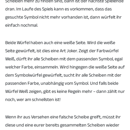
Scheiben mehr zu finden sind, dann ist der nächste Spielende
dran. Im Laufe des Spiels kann es vorkommen, dass das
gesuchte Symbol nicht mehr vorhanden ist, dann würfelt ihr
einfach nochmal.
Beide Würfel haben auch eine weiße Seite. Wird die weiße
Seite gewürfelt, ist dies eine Art Joker. Zeigt der Farbwürfel
Weiß, dürft ihr alle Scheiben mit dem passenden Symbol, egal
welcher Farbe, einsammeln. Wird hingegen die weiße Seite auf
dem Symbolwürfel gewürfelt, sucht ihr alle Scheiben mit der
passenden Farbe, unabhängig vom Symbol. Und falls beide
Würfel Weiß zeigen, gibt es keine Regeln mehr – dann zählt nur
noch, wer am schnellsten ist!
Wenn ihr aus Versehen eine falsche Scheibe greift, müsst ihr
diese und eine eurer bereits gesammelten Scheiben wieder