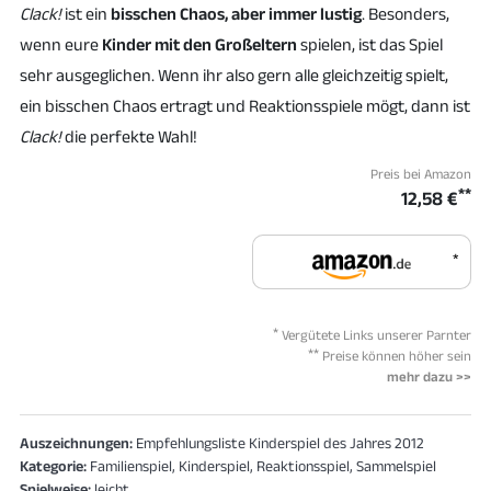
Clack!
ist ein
bisschen Chaos, aber immer lustig
. Besonders,
wenn eure
Kinder mit den Großeltern
spielen, ist das Spiel
sehr ausgeglichen. Wenn ihr also gern alle gleichzeitig spielt,
ein bisschen Chaos ertragt und Reaktionsspiele mögt, dann ist
Clack!
die perfekte Wahl!
Preis bei Amazon
**
12,58 €
*
*
Vergütete Links unserer Parnter
**
Preise können höher sein
mehr dazu >>
Auszeichnungen:
Empfehlungsliste Kinderspiel des Jahres 2012
Kategorie:
Familienspiel, Kinderspiel, Reaktionsspiel, Sammelspiel
Spielweise:
leicht