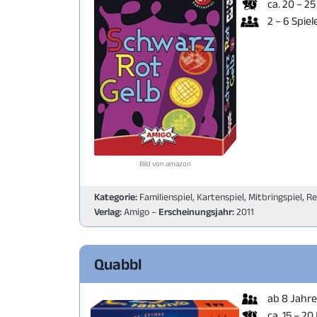
ca. 20 – 25
2 – 6 Spiel
Bild von amazon
Kategorie:
Familienspiel, Kartenspiel, Mitbringspiel, R
Verlag:
Amigo –
Erscheinungsjahr:
2011
Quabbl
ab 8 Jahr
ca. 15 – 20