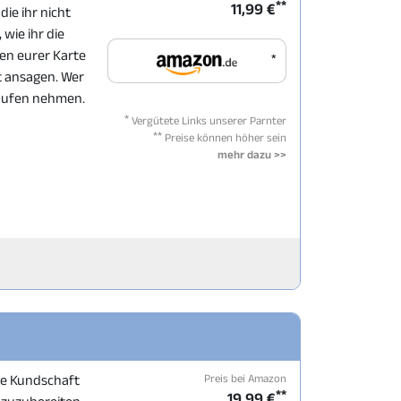
**
11,99 €
ie ihr nicht
wie ihr die
en eurer Karte
*
t ansagen. Wer
haufen nehmen.
*
Vergütete Links unserer Parnter
**
Preise können höher sein
mehr dazu >>
Preis bei Amazon
ure Kundschaft
**
19,99 €