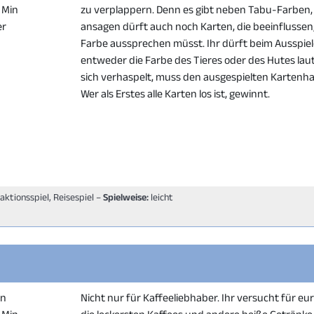
0 Min
zu verplappern. Denn es gibt neben Tabu-Farben, d
er
ansagen dürft auch noch Karten, die beeinflussen, 
Farbe aussprechen müsst. Ihr dürft beim Ausspiel
entweder die Farbe des Tieres oder des Hutes lau
sich verhaspelt, muss den ausgespielten Karten
Wer als Erstes alle Karten los ist, gewinnt.
eaktionsspiel, Reisespiel –
Spielweise:
leicht
en
Nicht nur für Kaffeeliebhaber. Ihr versucht für e