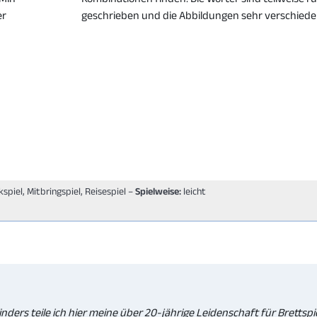
er
geschrieben und die Abbildungen sehr verschiede
kspiel, Mitbringspiel, Reisespiel –
Spielweise:
leicht
inders teile ich hier meine über 20-jährige Leidenschaft für Brettspi