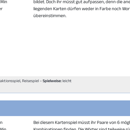
 Min
bildet. Doch ihr müsst gut aufpassen, denn die an
er
liegenden Karten dürfen weder in Farbe noch Wor
übereinstimmen.
eaktionsspiel, Reisespiel –
Spielweise:
leicht
en
Bei diesem Kartenspiel müsst ihr Paare von 6 mög
 Min
Kombinationen finden. Die Wörter sind teilweise r