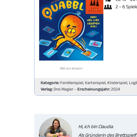
2 – 6 Spiel
Bild von amazon
Kategorie:
Familienspiel, Kartenspiel, Kinderspiel, Logi
Verlag:
Drei Magier –
Erscheinungsjahr:
2024
Hi, ich bin Claudia.
Als Gründerin des Brettspielf