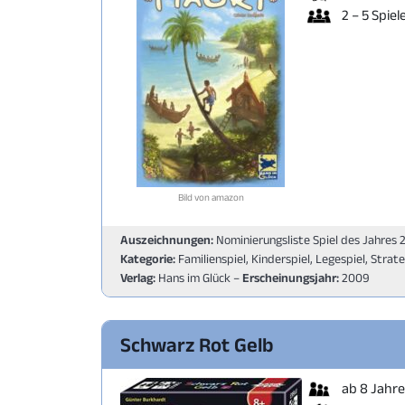
2 – 5 Spiel
Bild von amazon
Auszeichnungen:
Nominierungsliste Spiel des Jahres
Kategorie:
Familienspiel, Kinderspiel, Legespiel, Strat
Verlag:
Hans im Glück –
Erscheinungsjahr:
2009
Schwarz Rot Gelb
ab 8 Jahr