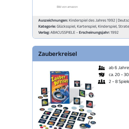
Bild von amazon
Auszeichnungen:
Kinderspiel des Jahres 1992 | Deuts
Kategorie:
Glücksspiel, Kartenspiel, Kinderspiel, Strate
Verlag:
ABACUSSPIELE –
Erscheinungsjahr:
1992
Zauberkreisel
ab 6 Jahr
ca. 20 – 3
2 – 8 Spiel