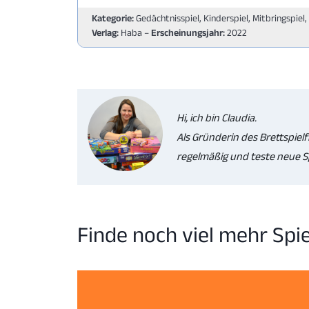
Kategorie:
Gedächtnisspiel, Kinderspiel, Mitbringspiel,
Verlag:
Haba –
Erscheinungsjahr:
2022
Hi, ich bin Claudia.
Als Gründerin des Brettspielf
regelmäßig und teste neue Sp
Finde noch viel mehr Spi