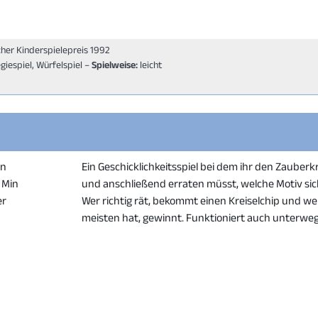
cher Kinderspielepreis 1992
giespiel, Würfelspiel –
Spielweise:
leicht
en
Ein Geschicklichkeitsspiel bei dem ihr den Zauber
0 Min
und anschließend erraten müsst, welche Motiv sic
er
Wer richtig rät, bekommt einen Kreiselchip und w
meisten hat, gewinnt. Funktioniert auch unterweg