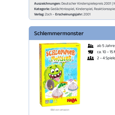
Auszeichnungen:
Deutscher Kinderspielepreis 2001 | 
Kategorie:
Gedächtnisspiel, Kinderspiel, Reaktionsspie
Verlag:
Zoch –
Erscheinungsjahr:
2001
Schlemmermonster
ab 5 Jahr
ca. 10 – 15
2 – 4 Spiel
Bild von amazon