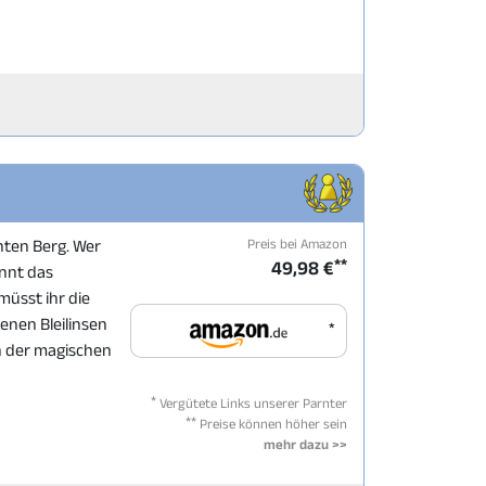
Preis bei Amazon
hten Berg. Wer
**
49,98 €
innt das
üsst ihr die
enen Bleilinsen
*
ch der magischen
*
Vergütete Links unserer Parnter
**
Preise können höher sein
mehr dazu >>