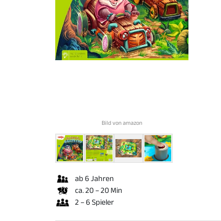
Bild von amazon
ab 6 Jahren
ca. 20 – 20 Min
2 – 6 Spieler