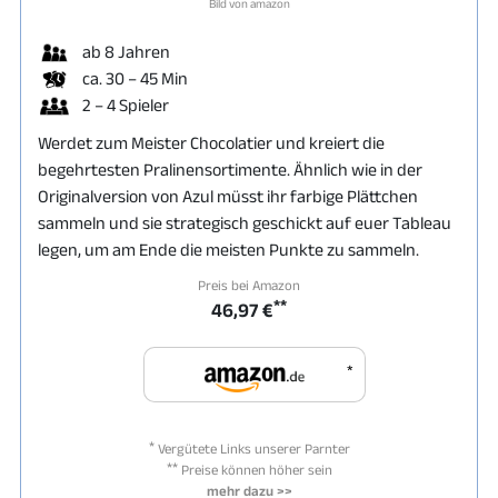
Bild von amazon
ab 8 Jahren
ca. 30 – 45 Min
2 – 4 Spieler
Werdet zum Meister Chocolatier und kreiert die
begehrtesten Pralinensortimente. Ähnlich wie in der
Originalversion von Azul müsst ihr farbige Plättchen
sammeln und sie strategisch geschickt auf euer Tableau
legen, um am Ende die meisten Punkte zu sammeln.
Preis bei Amazon
**
46,97 €
*
*
Vergütete Links unserer Parnter
**
Preise können höher sein
mehr dazu >>