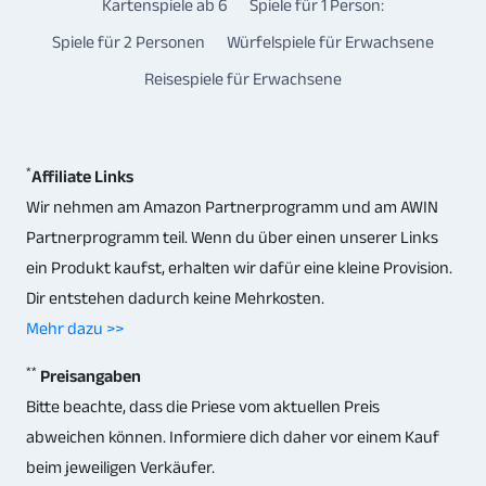
Kartenspiele ab 6
Spiele für 1 Person:
Spiele für 2 Personen
Würfelspiele für Erwachsene
Reisespiele für Erwachsene
*
Affiliate Links
Wir nehmen am Amazon Partnerprogramm und am AWIN
Partnerprogramm teil. Wenn du über einen unserer Links
ein Produkt kaufst, erhalten wir dafür eine kleine Provision.
Dir entstehen dadurch keine Mehrkosten.
Mehr dazu >>
**
Preisangaben
Bitte beachte, dass die Priese vom aktuellen Preis
abweichen können. Informiere dich daher vor einem Kauf
beim jeweiligen Verkäufer.