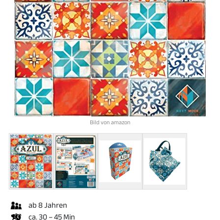
Bild von amazon
ab 8 Jahren
ca. 30 – 45 Min