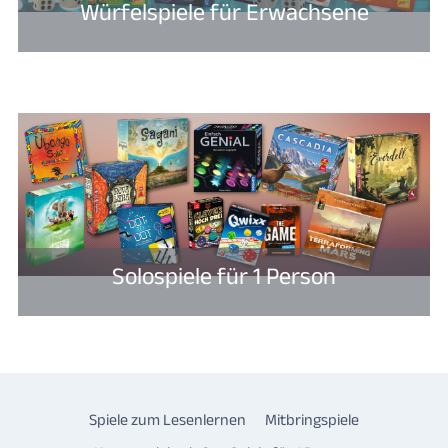
Würfelspiele für Erwachsene
Solospiele für 1 Person
Spiele zum Lesenlernen
Mitbringspiele