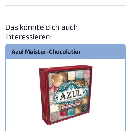
Das könnte dich auch
interessieren:
Azul Meister-Chocolatier