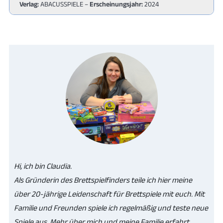
Verlag:
ABACUSSPIELE –
Erscheinungsjahr:
2024
Hi, ich bin Claudia.
Als Gründerin des Brettspielfinders teile ich hier meine
über 20-jährige Leidenschaft für Brettspiele mit euch. Mit
Familie und Freunden spiele ich regelmäßig und teste neue
Spiele aus. Mehr über mich und meine Familie erfahrt