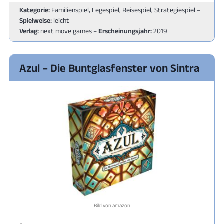
Kategorie:
Familienspiel, Legespiel, Reisespiel, Strategiespiel –
Spielweise:
leicht
Verlag:
next move games –
Erscheinungsjahr:
2019
Azul – Die Buntglasfenster von Sintra
Bild von amazon