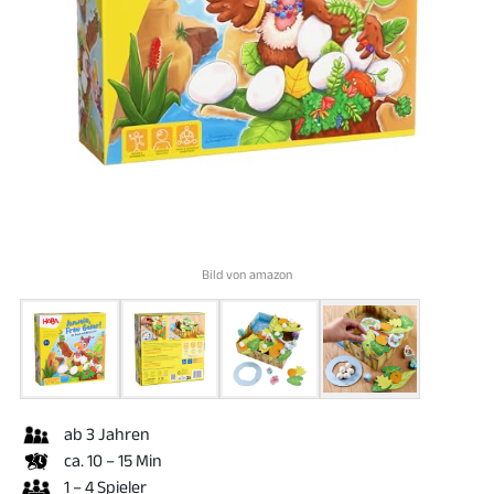
Bild von amazon
ab 3 Jahren
ca. 10 – 15 Min
1 – 4 Spieler