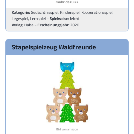
mehr dazu >>
Kategorie:
Gedächtnisspiel, Kinderspiel, Kooperationsspiel,
Legespiel, Lernspiel –
Spielweise:
leicht
Verlag:
Haba –
Erscheinungsjahr:
2020
Stapelspielzeug Waldfreunde
Bild von amazon