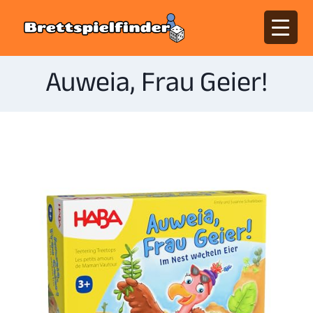
Auweia, Frau Geier!