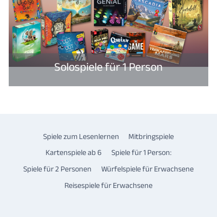
Solospiele für 1 Person
Spiele zum Lesenlernen
Mitbringspiele
Kartenspiele ab 6
Spiele für 1 Person:
Spiele für 2 Personen
Würfelspiele für Erwachsene
Reisespiele für Erwachsene