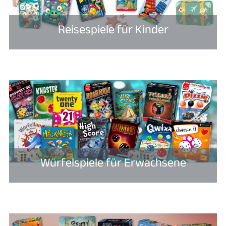
Reisespiele für Kinder
Würfelspiele für Erwachsene