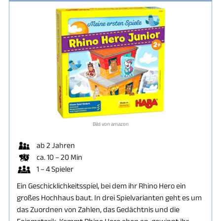
Bild von amazon
ab 2 Jahren
ca. 10 – 20 Min
1 – 4 Spieler
Ein Geschicklichkeitsspiel, bei dem ihr Rhino Hero ein
großes Hochhaus baut. In drei Spielvarianten geht es um
das Zuordnen von Zahlen, das Gedächtnis und die