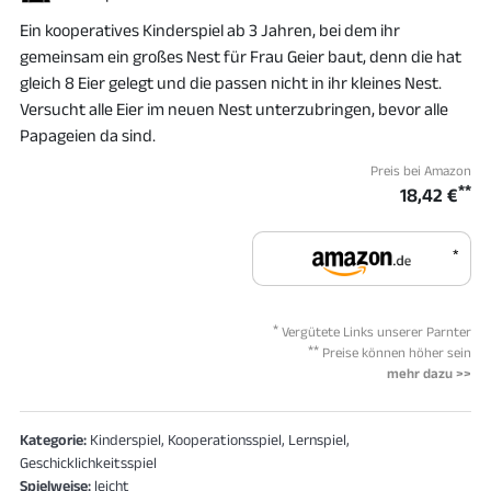
Ein kooperatives Kinderspiel ab 3 Jahren, bei dem ihr
gemeinsam ein großes Nest für Frau Geier baut, denn die hat
gleich 8 Eier gelegt und die passen nicht in ihr kleines Nest.
Versucht alle Eier im neuen Nest unterzubringen, bevor alle
Papageien da sind.
Preis bei Amazon
**
18,42 €
*
*
Vergütete Links unserer Parnter
**
Preise können höher sein
mehr dazu >>
Kategorie:
Kinderspiel, Kooperationsspiel, Lernspiel,
Geschicklichkeitsspiel
Spielweise:
leicht