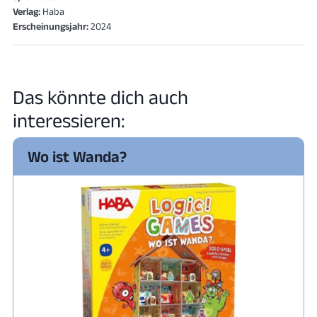
Verlag:
Haba
Erscheinungsjahr:
2024
Das könnte dich auch
interessieren:
Wo ist Wanda?