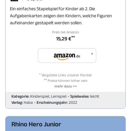
Ein einfaches Stapelspiel für Kinder ab 2. Die
Aufgabenkarten zeigen den Kindern, welche Figuren
aufeinander gestapelt werden sollen.
Preis bei Amazon
**
15,29 €
*
*
Vergütete Links unserer Parnter
**
Preise können höher sein
mehr dazu >>
Kategorie:
Kinderspiel, Lernspiel –
Spielweise:
leicht
Verlag:
Haba –
Erscheinungsjahr:
2022
Rhino Hero Junior