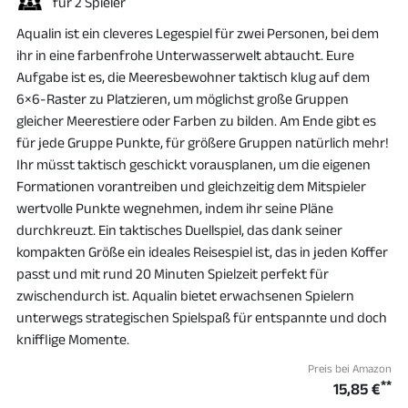
für 2 Spieler
Aqualin ist ein cleveres Legespiel für zwei Personen, bei dem
ihr in eine farbenfrohe Unterwasserwelt abtaucht. Eure
Aufgabe ist es, die Meeresbewohner taktisch klug auf dem
6×6-Raster zu Platzieren, um möglichst große Gruppen
gleicher Meerestiere oder Farben zu bilden. Am Ende gibt es
für jede Gruppe Punkte, für größere Gruppen natürlich mehr!
Ihr müsst taktisch geschickt vorausplanen, um die eigenen
Formationen vorantreiben und gleichzeitig dem Mitspieler
wertvolle Punkte wegnehmen, indem ihr seine Pläne
durchkreuzt. Ein taktisches Duellspiel, das dank seiner
kompakten Größe ein ideales Reisespiel ist, das in jeden Koffer
passt und mit rund 20 Minuten Spielzeit perfekt für
zwischendurch ist. Aqualin bietet erwachsenen Spielern
unterwegs strategischen Spielspaß für entspannte und doch
knifflige Momente.
Preis bei Amazon
**
15,85 €