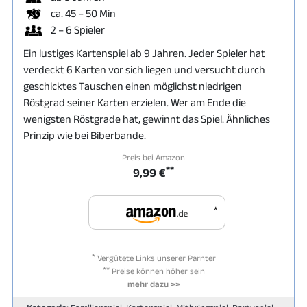
ca. 45 – 50 Min
2 – 6 Spieler
Ein lustiges Kartenspiel ab 9 Jahren. Jeder Spieler hat
verdeckt 6 Karten vor sich liegen und versucht durch
geschicktes Tauschen einen möglichst niedrigen
Röstgrad seiner Karten erzielen. Wer am Ende die
wenigsten Röstgrade hat, gewinnt das Spiel. Ähnliches
Prinzip wie bei Biberbande.
Preis bei Amazon
**
9,99 €
*
*
Vergütete Links unserer Parnter
**
Preise können höher sein
mehr dazu >>