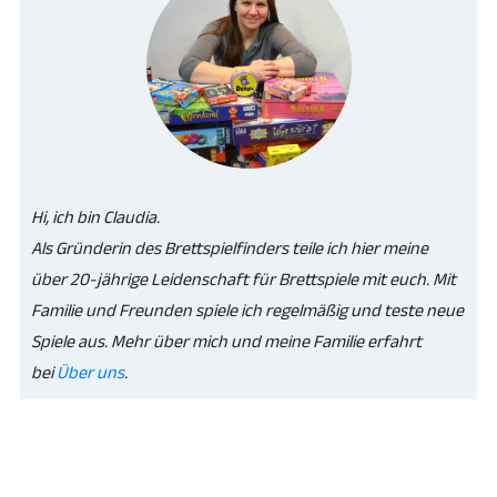
Hi, ich bin Claudia.
Als Gründerin des Brettspielfinders teile ich hier meine
über 20-jährige Leidenschaft für Brettspiele mit euch. Mit
Familie und Freunden spiele ich regelmäßig und teste neue
Spiele aus. Mehr über mich und meine Familie erfahrt
bei
Über uns
.