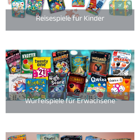
Reisespiele für Kinder
Würfelspiele für Erwachsene