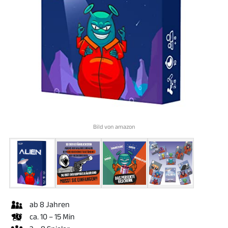
Bild von amazon
ab 8 Jahren
ca. 10 – 15 Min