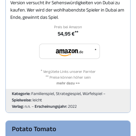
Version versucht ihr Sehenswürdigkeiten von Dubai zu
kaufen. Wer wird der wohlhabendste Spieler in Dubai am
Ende, gewinnt das Spiel.
Preis bei Amazon
**
54,95 €
*
*
Vergütete Links unserer Parnter
**
Preise können höher sein
mehr dazu >>
Kategorie:
Familienspiel, Strategiespiel, Würfelspiel –
Spielweise:
leicht
Verlag:
n.n. –
Erscheinungsjahr:
2022
Potato Tomato