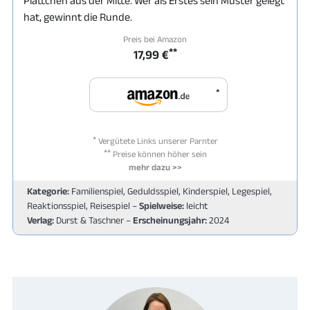
Plättchen aus der Mitte. Wer als Erstes sein Muster gelegt
hat, gewinnt die Runde.
Preis bei Amazon
**
17,99 €
*
*
Vergütete Links unserer Parnter
**
Preise können höher sein
mehr dazu >>
Kategorie:
Familienspiel, Geduldsspiel, Kinderspiel, Legespiel,
Reaktionsspiel, Reisespiel –
Spielweise:
leicht
Verlag:
Durst & Taschner –
Erscheinungsjahr:
2024