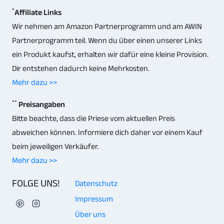
*
Affiliate Links
Wir nehmen am Amazon Partnerprogramm und am AWIN
Partnerprogramm teil. Wenn du über einen unserer Links
ein Produkt kaufst, erhalten wir dafür eine kleine Provision.
Dir entstehen dadurch keine Mehrkosten.
Mehr dazu >>
**
Preisangaben
Bitte beachte, dass die Priese vom aktuellen Preis
abweichen können. Informiere dich daher vor einem Kauf
beim jeweiligen Verkäufer.
Mehr dazu >>
FOLGE UNS!
Datenschutz
Impressum
Über uns