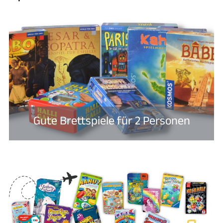
Gute Brettspiele für 2 Personen​