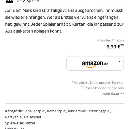
2 – 8 Spieler
Auf dem Mars sind straffällige Aliens ausgebrochen, ihr müsst
sie wieder einfangen. Wer als Erstes vier Aliens eingefangen
hat, gewinnt. Jeder Spieler erhält 5 Karten, die ihr passend zur
Auslagekarten ablegen könnt.
Preis bei Amazon
**
6,99 €
*
*
Vergütete Links unserer Parnter
**
Preise können höher sein
mehr dazu >>
Kategorie:
Familienspiel, Kartenspiel, Kinderspiel, Mitbringspiel,
Partyspiel, Reisespiel
Spielweise:
mittel
Verlag:
Glop