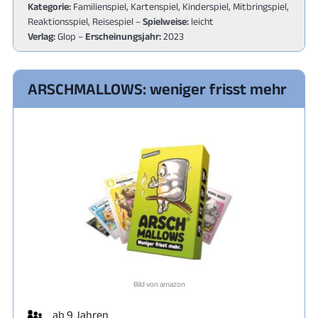
Kategorie:
Familienspiel, Kartenspiel, Kinderspiel, Mitbringspiel,
Reaktionsspiel, Reisespiel –
Spielweise:
leicht
Verlag:
Glop –
Erscheinungsjahr:
2023
ARSCHMALLOWS: weniger frisst mehr
Bild von amazon
ab 9 Jahren