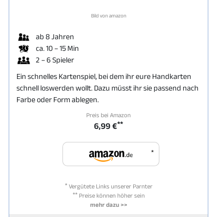
Bild von amazon
ab 8 Jahren
ca. 10 – 15 Min
2 – 6 Spieler
Ein schnelles Kartenspiel, bei dem ihr eure Handkarten
schnell loswerden wollt. Dazu müsst ihr sie passend nach
Farbe oder Form ablegen.
Preis bei Amazon
**
6,99 €
*
*
Vergütete Links unserer Parnter
**
Preise können höher sein
mehr dazu >>