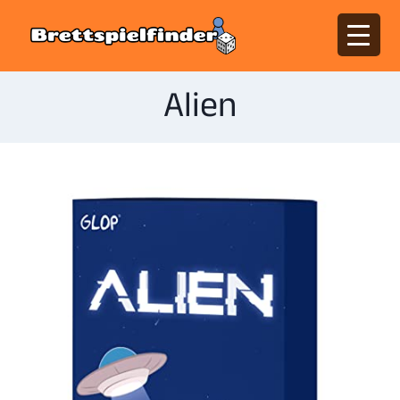
Alien